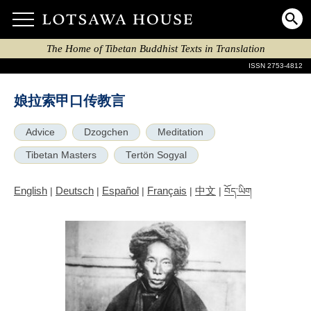
The Home of Tibetan Buddhist Texts in Translation
ISSN 2753-4812
娘拉索甲口传教言
Advice
Dzogchen
Meditation
Tibetan Masters
Tertön Sogyal
English
Deutsch
Español
Français
中文
|
|
|
|
|
བོད་ཡིག