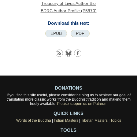
Treasury of Lives Author Bio
BDRC Author Profile (P5970)
Download this text:
EPUB
PDF
DONATIONS
If you find this site useful, please consider helping us to achieve our goal of
translating more classic works from the Buddhist tradition and making them
freely available.
Please support us on Patreon.
QUICK LINKS
Words of the Buddha
|
Indian Masters
|
Tibetan Masters
|
Topics
TOOLS