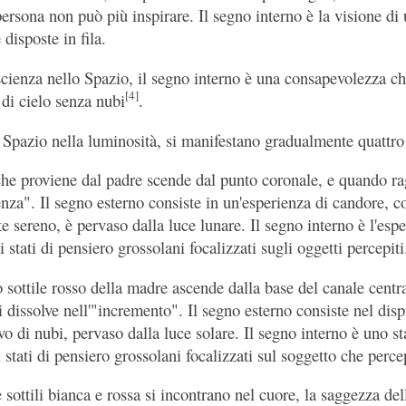
persona non può più inspirare. Il segno interno è la visione d
 disposte in fila.
scienza nello Spazio, il segno interno è una consapevolezza ch
[4]
 di cielo senza nubi
.
lo Spazio nella luminosità, si manifestano gradualmente quattro
he proviene dal padre scende dal punto coronale, e quando rag
nza". Il segno esterno consiste in un'esperienza di candore, 
te sereno, è pervaso dalla luce lunare. Il segno interno è l'esp
 stati di pensiero grossolani focalizzati sugli oggetti percepiti
sottile rosso della madre ascende dalla base del canale centr
i dissolve nell'"incremento". Il segno esterno consiste nel disp
ivo di nubi, pervaso dalla luce solare. Il segno interno è uno s
 stati di pensiero grossolani focalizzati sul soggetto che perce
sottili bianca e rossa si incontrano nel cuore, la saggezza del