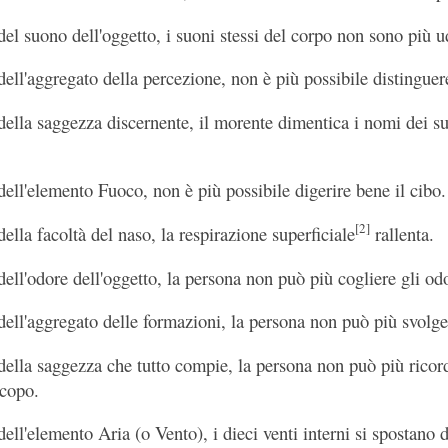
del suono dell'oggetto, i suoni stessi del corpo non sono più ud
dell'aggregato della percezione, non è più possibile distinguere
 della saggezza discernente, il morente dimentica i nomi dei suo
 dell'elemento Fuoco, non è più possibile digerire bene il cibo.
[2]
della facoltà del naso, la respirazione superficiale
rallenta.
 dell'odore dell'oggetto, la persona non può più cogliere gli od
 dell'aggregato delle formazioni, la persona non può più svolger
 della saggezza che tutto compie, la persona non può più rico
scopo.
dell'elemento Aria (o Vento), i dieci venti interni si spostano d