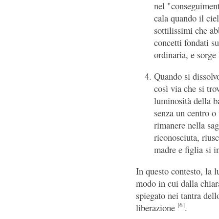
nel "conseguimento
cala quando il cie
sottilissimi che a
concetti fondati s
ordinaria, e sorge
Quando si dissolv
così via che si tro
luminosità della b
senza un centro o 
rimanere nella sag
riconosciuta, rius
madre e figlia si 
In questo contesto, la 
modo in cui dalla chiar
spiegato nei tantra del
[6]
liberazione
.