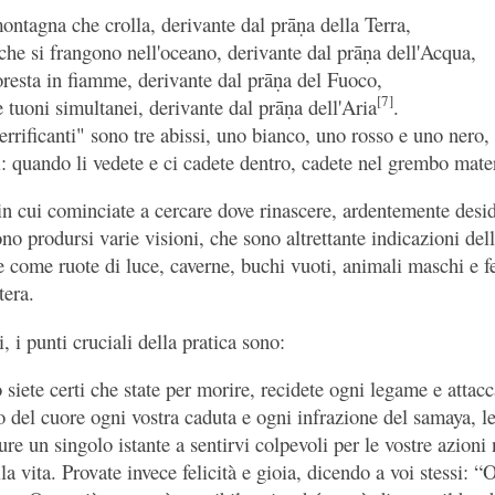
ontagna che crolla, derivante dal prāṇa della Terra,
che si frangono nell'oceano, derivante dal prāṇa dell'Acqua,
oresta in fiamme, derivante dal prāṇa del Fuoco,
[7]
e tuoni simultanei, derivante dal prāṇa dell'Aria
.
 terrificanti" sono tre abissi, uno bianco, uno rosso e uno nero
i: quando li vedete e ci cadete dentro, cadete nel grembo mate
in cui cominciate a cercare dove rinascere, ardentemente desi
no prodursi varie visioni, che sono altrettante indicazioni dell
e come ruote di luce, caverne, buchi vuoti, animali maschi e 
tera.
 i punti cruciali della pratica sono:
siete certi che state per morire, recidete ogni legame e attac
 del cuore ogni vostra caduta e ogni infrazione del samaya, le 
e un singolo istante a sentirvi colpevoli per le vostre azioni 
la vita. Provate invece felicità e gioia, dicendo a voi stessi: “