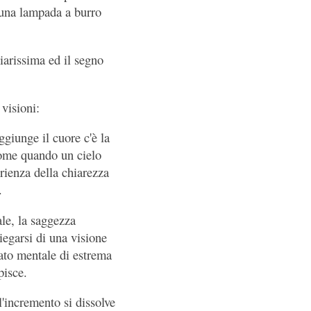
i una lampada a burro
iarissima ed il segno
 visioni:
giunge il cuore c'è la
come quando un cielo
erienza della chiarezza
.
ale, la saggezza
iegarsi di una visione
tato mentale di estrema
pisce.
l'incremento si dissolve