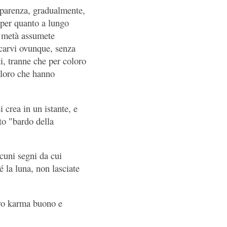
apparenza, gradualmente,
 per quanto a lungo
a metà assumete
recarvi ovunque, senza
ti, tranne che per coloro
coloro che hanno
 crea in un istante, e
to "bardo della
lcuni segni da cui
é la luna, non lasciate
stro karma buono e