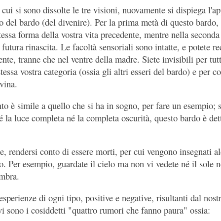
 cui si sono dissolte le tre visioni, nuovamente si dispiega l'
o del bardo (del divenire). Per la prima metà di questo bardo,
stessa forma della vostra vita precedente, mentre nella second
 futura rinascita. Le facoltà sensoriali sono intatte, e potete 
te, tranne che nel ventre della madre. Siete invisibili per tut
essa vostra categoria (ossia gli altri esseri del bardo) e per 
vina.
to è simile a quello che si ha in sogno, per fare un esempio; si
la luce completa né la completa oscurità, questo bardo è det
ase, rendersi conto di essere morti, per cui vengono insegnati a
o. Per esempio, guardate il cielo ma non vi vedete né il sole n
ombra.
esperienze di ogni tipo, positive e negative, risultanti dal no
 vi sono i cosiddetti "quattro rumori che fanno paura" ossia: