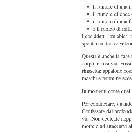
il rumore di una m
il rumore di onde 
il rumore di una f
e il rombo di mill
I cosiddetti "tre abissi
spontanea dei tre velen
Questa è anche la fase 
corpo, e così via. Posso
rinascita: appaiono cos
maschi e femmine ecce
In momenti come quelli,
Per cominciare, quando 
Confessate dal profondo
via. Non dedicate neppur
morte o ad attaccarvi al