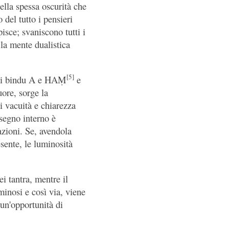
ella spessa oscurità che
 del tutto i pensieri
isce; svaniscono tutti i
 la mente dualistica
[5]
o, i bindu A e HAṂ
e
uore, sorge la
i vacuità e chiarezza
 segno interno è
azioni. Se, avendola
esente, le luminosità
i tantra, mentre il
minosi e così via, viene
 un'opportunità di