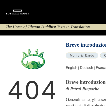
The Home of Tibetan Buddhist Texts in Translation
Breve introduzio
Morire & i Bardo
C
English
Deutsch
França
|
|
404
Breve introduzion
di Patrul Rinpoche
Generalmente, gli esser
venti fasi di dissoluzio