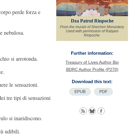
 corpo perde forza e
Dza Patrul Rinpoche
From the murals of Shechen Monastery.
 e nebulosa.
Used with permission of Rabjam
Rinpoche.
Further information:
cchio si arrotonda.
Treasury of Lives Author Bio
BDRC Author Profile (P270)
ce.
Download this text:
uere le sensazioni.
EPUB
PDF
i tre tipi di sensazioni
vulo si inaridiscono.
ù udibili.