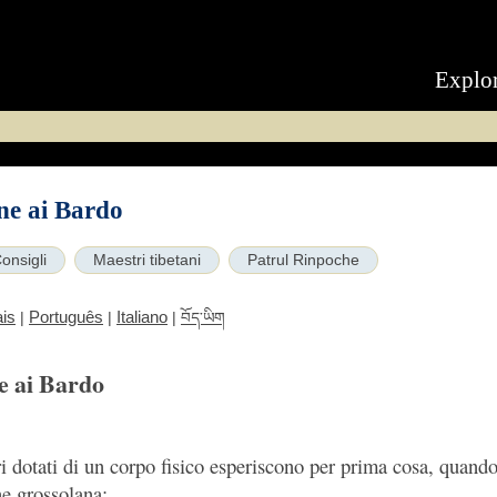
Explo
ne ai Bardo
onsigli
Maestri tibetani
Patrul Rinpoche
is
Português
Italiano
|
|
|
བོད་ཡིག
e ai Bardo
i dotati di un corpo fisico esperiscono per prima cosa, quand
ne grossolana: