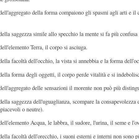
 dell'aggregato della forma compaiono gli spasmi agli arti e il
 della saggezza simile allo specchio la mente si fa più confusa
dell'elemento Terra, il corpo si asciuga.
della facoltà dell'occhio, la vista si annebbia e la forma dell'o
della forma degli oggetti, il corpo perde vitalità e si indebolis
 dell'aggregato delle sensazioni il morente non può più disting
 della saggezza dell'uguaglianza, scompare la consapevolezza de
spiacevoli o neutre).
dell'elemento Acqua, le labbra, il sudore, l'urina, il seme e l'o
della facoltà dell'orecchio, i suoni esterni e interni non sono pi