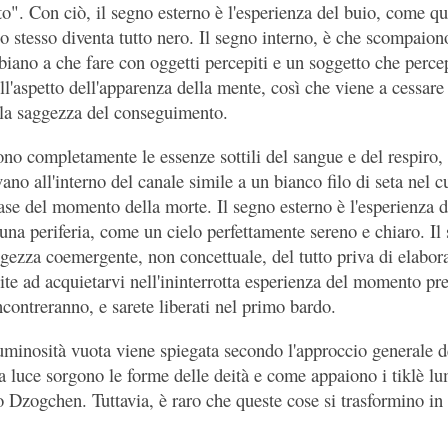
". Con ciò, il segno esterno è l'esperienza del buio, come qu
lo stesso diventa tutto nero. Il segno interno, è che scompaiono
bbiano a che fare con oggetti percepiti e un soggetto che percep
ull'aspetto dell'apparenza della mente, così che viene a cessare
 la saggezza del conseguimento.
ono completamente le essenze sottili del sangue e del respir
vano all'interno del canale simile a un bianco filo di seta nel c
ase del momento della morte. Il segno esterno è l'esperienza d
una periferia, come un cielo perfettamente sereno e chiaro. Il
gezza coemergente, non concettuale, del tutto priva di elabor
cite ad acquietarvi nell'ininterrotta esperienza del momento pr
incontreranno, e sarete liberati nel primo bardo.
luminosità vuota viene spiegata secondo l'approccio generale de
a luce sorgono le forme delle deità e come appaiono i tiklè lu
lo Dzogchen. Tuttavia, è raro che queste cose si trasformino in