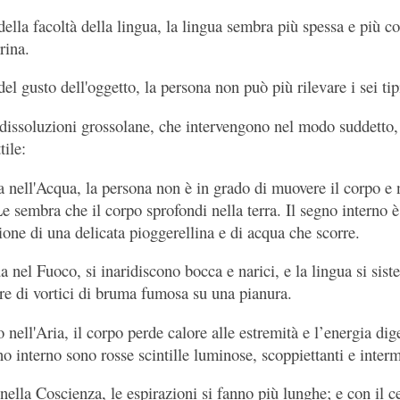
della facoltà della lingua, la lingua sembra più spessa e più cor
rina.
del gusto dell'oggetto, la persona non può più rilevare i sei tip
dissoluzioni grossolane, che intervengono nel modo suddetto, i
tile:
ra nell'Acqua, la persona non è in grado di muovere il corpo e 
e sembra che il corpo sprofondi nella terra. Il segno interno è
ione di una delicata pioggerellina e di acqua che scorre.
a nel Fuoco, si inaridiscono bocca e narici, e la lingua si siste
ire di vortici di bruma fumosa su una pianura.
 nell'Aria, il corpo perde calore alle estremità e l’energia dige
no interno sono rosse scintille luminose, scoppiettanti e interm
 nella Coscienza, le espirazioni si fanno più lunghe; e con il c