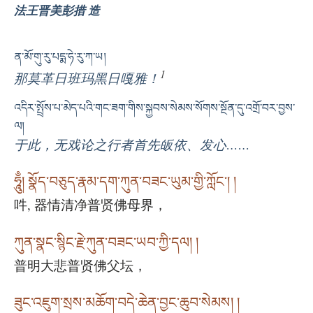
法王晋美彭措 造
ན་མོ་གུ་རུ་པདྨ་ཧེ་རུ་ཀ་ཡ།
1
那莫革日班玛黑日嘎雅！
འདིར་སྤྲོས་པ་མེད་པའི་གང་ཟག་གིས་སྐྱབས་སེམས་སོགས་སྔོན་དུ་འགྲོ་བར་བྱས་
ལ།
于此，无戏论之行者首先皈依、发心……
ཧཱུྃ། སྣོད་བཅུད་རྣམ་དག་ཀུན་བཟང་ཡུམ་གྱི་ཀློང༌། །
吽, 器情清净普贤佛母界，
ཀུན་སྣང་སྙིང་རྗེ་ཀུན་བཟང་ཡབ་ཀྱི་དལ། །
普明大悲普贤佛父坛，
ཟུང་འཇུག་སྲས་མཆོག་བདེ་ཆེན་བྱང་ཆུབ་སེམས། །