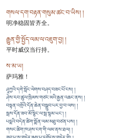
གསལ་དག་བརྟན་གསུམ་ཚང་བ་ཡིས། །
明净稳固皆齐全。
རྒྱུན་གྱི་སྤྱོད་ལམ་ལ་འཇུག་བྱ། །
平时威仪当行持。
ས་མ་ཡ།
萨玛雅！
ཤཱཀྱའི་དགེ་སློང་ལེགས་བཤད་བཟང་པོ་ངས། །
ཤེས་རབ་ཚུལ་ཁྲིམས་གཙང་མའི་རྒྱན་འཆང་ནས། །
བསྟན་འགྲོའི་དོན་ཆེན་བསྒྲུབ་པར་བྱ་བ་ལས། །
སྦས་དོན་ཟབ་མོ་སྙིང་ལ་སྦ་སྙམ་ཡང༌། །
པདྨའི་བདེན་ཚིག་སྨོན་ལམ་མཐུ་བཙན་པས། །
གསང་ཚིག་ཁ་ཤས་ངག་གི་ལམ་ནས་ཐལ། །
ཟབ་པ་ས་གཏེར་རྒྱས་པ་དགོངས་གཏེར་གྱི། །