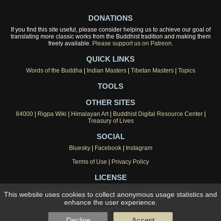
DONATIONS
If you find this site useful, please consider helping us to achieve our goal of
translating more classic works from the Buddhist tradition and making them
freely available.
Please support us on Patreon.
QUICK LINKS
Words of the Buddha
|
Indian Masters
|
Tibetan Masters
|
Topics
TOOLS
OTHER SITES
84000
|
Rigpa Wiki
|
Himalayan Art
|
Buddhist Digital Resource Center
|
Treasury of Lives
SOCIAL
Bluesky
|
Facebook
|
Instagram
Terms of Use
|
Privacy Policy
LICENSE
This work is licensed under a
Creative Commons Attribution-
This website uses cookies to collect anonymous usage statistics and
NonCommercial 4.0 International License
.
enhance the user experience.
ISSN 2753-4812
Decline
Accept