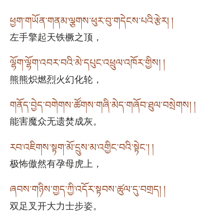
ཕྱག་གཡོན་གནམ་ལྕགས་ཕུར་བུ་གདེངས་པའི་རྩེར། །
左手擎起天铁橛之顶，
ལྷོག་ལྷོག་འབར་བའི་མེ་དཔུང་འཕྲུལ་འཁོར་གྱིས། །
熊熊炽燃烈火幻化轮，
གནོད་བྱེད་བགེགས་ཚོགས་གཞི་མེད་གཞོབ་ཐུལ་བསྲེགས། །
能害魔众无遗焚成灰。
རབ་འཇིགས་སྟག་མོ་དྲུས་མ་འགྱིང་བའི་སྟེང༌། །
极怖傲然有孕母虎上，
ཞབས་གཉིས་གྱད་ཀྱི་འདོར་སྟབས་ཚུལ་དུ་བགྲད། །
双足叉开大力士步姿。