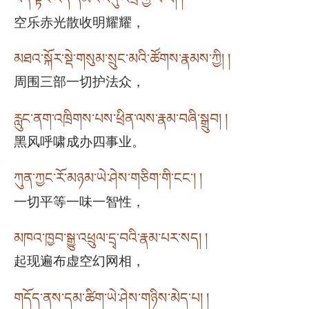
空乐赤光散收明耀耀，
མཐའ་སྐོར་སྡེ་གསུམ་སྲུང་མའི་ཚོགས་རྣམས་ཀྱི། །
周围三部一切护法众，
རླུང་ནག་འཁྲིགས་པས་ཕྲིན་ལས་རྣམ་བཞི་སྒྲུབ། །
黑风呼啸成办四事业。
ཀུན་ཀྱང་རོ་མཉམ་ཡེ་ཤེས་གཅིག་གི་ངང༌། །
一切平等一味一智性，
མཁའ་ཁྱབ་སྒྱུ་འཕྲུལ་དྲྭ་བའི་རྣམ་པར་སད། །
起现遍布虚空幻网相，
གདོད་ནས་དམ་ཚིག་ཡེ་ཤེས་གཉིས་མེད་པ། །