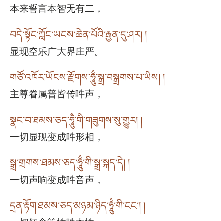
本来誓言本智无有二，
བདེ་སྟོང་ཀློང་ཡངས་ཆེན་པོའི་རྒྱན་དུ་ཤར། །
显现空乐广大界庄严。
གཙོ་འཁོར་ཡོངས་རྫོགས་ཧཱུྃ་སྒྲ་བསྒྲགས་པ་ཡིས། །
主尊眷属普皆传吽声，
སྣང་བ་ཐམས་ཅད་ཧཱུྃ་གི་གཟུགས་སུ་གྱུར། །
一切显现变成吽形相，
སྒྲ་གྲགས་ཐམས་ཅད་ཧཱུྃ་གི་སྒྲ་སྐད་དེ། །
一切声响变成吽音声，
དྲན་རྟོག་ཐམས་ཅད་མཉམ་ཉིད་ཧཱུྃ་གི་ངང༌། །