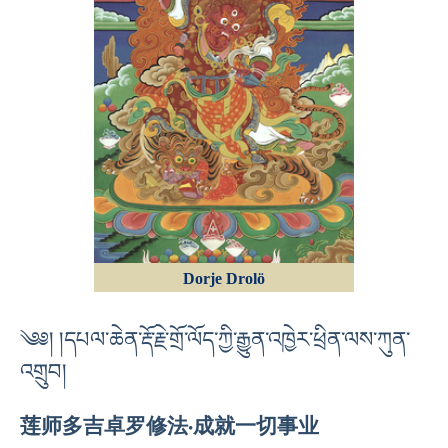
Dorje Drolö
༄༅། །དཔལ་ཆེན་རྡོ་རྗེ་གྲོ་ལོད་ཀྱི་རྒྱུན་འཁྱེར་ཕྲིན་ལས་ཀུན་
འགྲུབ།
莲师多吉卓罗修法·成就⼀切事业