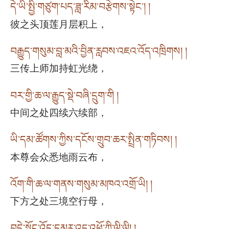
དེ་ཡི་སྤྱི་གཙུག་པད་ཟླ་རིམ་བརྩེགས་སྟེང༌། །
彼之头顶莲月层积上，
བརྒྱུད་གསུམ་བླ་མའི་བྱིན་རླབས་འཇའ་འོད་འཁྲིགས། །
三传上师加持虹光绕，
བར་གྱི་ཆ་ལ་རྒྱུད་སྡེ་བཞི་དྲུག་གི །
中间之处四续六续部，
ཡི་དམ་ཚོགས་ཀྱིས་དངོས་གྲུབ་ཆར་སྤྲིན་གཏིབས། །
本尊会众悉地雨云布，
འོག་གི་ཆ་ལ་གནས་གསུམ་མཁའ་འགྲོ་ཡི། །
下方之处三境空行母，
བདེ་སྟོང་འོད་དམར་འདུ་འཕྲོ་ཀྱི་ལི་ལི། །