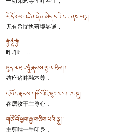
一切知念等性吽本性，
རེ་དོགས་འཛིན་ཞེན་མེད་པའི་ངང་ནས་བཟླ། །
无有希忧执著境界诵：
ཧཱུྃ་ཧཱུྃ་ཧཱུྃ།
吽吽吽……
ཐུན་མཐར་ཧཱུྃ་རྣམས་ལྷ་ལ་ཐིམ། །
结座诸吽融本尊，
འཁོར་རྣམས་གཙོ་བོའི་ཐུགས་ཀར་བསྡུ། །
眷属收于主尊心，
གཙོ་བོ་ཕྱག་རྒྱ་གཅིག་པའི་སྐུ། །
主尊唯一手印身，