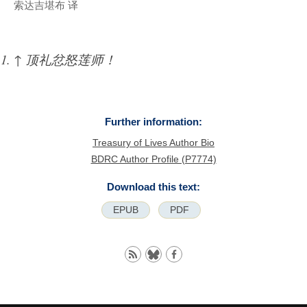
索达吉堪布 译
↑
顶礼忿怒莲师！
Further information:
Treasury of Lives Author Bio
BDRC Author Profile (P7774)
Download this text:
EPUB
PDF