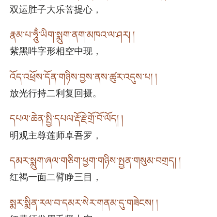
双运胜子大乐菩提心，
རྣམ་པ་ཧཱུྃ་ཡིག་སྨུག་ནག་མཁའ་ལ་ཤར། །
紫黑吽字形相空中现，
འོད་འཕྲོས་དོན་གཉིས་བྱས་ནས་ཚུར་འདུས་པ། །
放光行持二利复回摄。
དཔལ་ཆེན་སྤྱི་དཔལ་རྡོ་རྗེ་གྲོ་བོ་ལོད། །
明观主尊莲师卓吾罗，
དམར་སྨུག་ཞལ་གཅིག་ཕྱག་གཉིས་སྤྱན་གསུམ་བགྲད། །
红褐一面二臂睁三目，
སྨར་སྨིན་རལ་བ་དམར་སེར་གནམ་དུ་གཟེངས། །