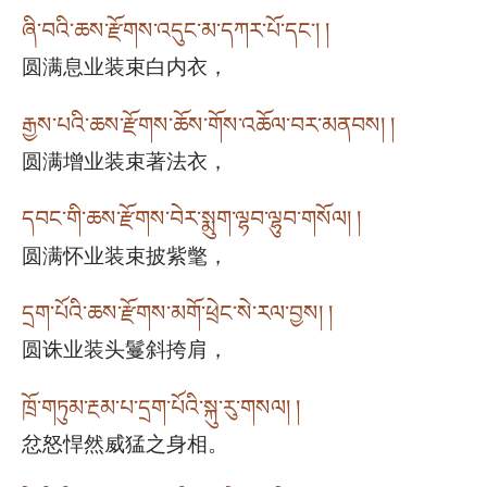
ཞི་བའི་ཆས་རྫོགས་འདུང་མ་དཀར་པོ་དང༌། །
圆满息业装束白内衣，
རྒྱས་པའི་ཆས་རྫོགས་ཆོས་གོས་འཆོལ་བར་མནབས། །
圆满增业装束著法衣，
དབང་གི་ཆས་རྫོགས་བེར་སྨུག་ལྷབ་ལྷུབ་གསོལ། །
圆满怀业装束披紫氅，
དྲག་པོའི་ཆས་རྫོགས་མགོ་ཕྲེང་སེ་རལ་བྱས། །
圆诛业装头鬘斜挎肩，
ཁྲོ་གཏུམ་རྔམ་པ་དྲག་པོའི་སྐུ་རུ་གསལ། །
忿怒悍然威猛之身相。