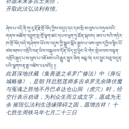
祈愿未来多吉土美匝，
开取此法弘法利有情。
ཞེས་པ་འདི་ནི་གུ་རུ་རྡོ་རྗེ་གྲོ་ལོད་ཀྱིས་བདུད་དང་དམ་སྲི་མ་ལུས་པ་བཏུལ་བའི་
གནས་མཆོག་འབྲུག་སྤ་གྲོ་སྟག་ཚང་དཔལ་ཕུག་ཏུ་ཐོན་སྐབས། ཟབ་པ་སའི་གཏེར་
ཁ་གྲོ་ལོད་བདེ་གཤེགས་ཡོངས་འདུས་ཀྱི་སྒྲུབ་སྐོར་རྒྱས་པ་ལས་ལུས་དཀྱིལ་སྙིང་པོ་
ཙམ་མཁའ་འགྲོའི་བརྡ་ཡིས་བསྐུལ་བ་དོན་ཡོད་བྱ་ཕྱིར་ཡི་གེར་སྤེལ་བས་བསྟན་
འགྲོའི་རྒུད་པ་མ་ལུས་པ་འཇོམས་པའི་རྒྱུར་གྱུར་ཅིག མངྒ་ལཾ། རབ་བྱུང་བཅུ་བདུན་
པའི་ལྕགས་རྟ་ཟླ་༧ཚེས་༢༣ལའོ།། །།
此甚深地伏藏《集善逝之卓罗广修法》中《身坛
城略修》，是朝 拜忿怒莲师多吉卓罗无余降伏魔
与冤魂之胜地不丹巴卓达仓山洞 （虎穴）时，经
空行表示劝请，为利众生而立成文字，愿成为无
余 摧毁弘法利生违缘障碍之因，愿增吉祥！ 十
七胜生周铁马年七月二十三日