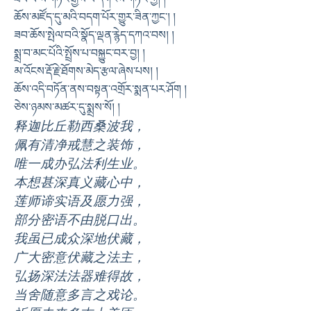
ཆོས་མཛོད་དུ་མའི་བདག་པོར་གྱུར་ཟིན་ཀྱང༌། །
ཟབ་ཆོས་སྤེལ་བའི་སྣོད་ལྡན་རྙེད་དཀའ་བས། །
སྨྲ་བ་མང་པོའི་སྤྲོས་པ་བསྐྱུང་བར་བྱ། །
མ་འོངས་རྡོ་རྗེ་ཐོགས་མེད་རྩལ་ཞེས་པས། །
ཆོས་འདི་བཏོན་ནས་བསྟན་འགྲོར་སྨན་པར་ཤོག །
ཅེས་ཉམས་མཚར་དུ་སྨྲས་སོ། །
释迦比丘勒西桑波我，
佩有清净戒慧之装饰，
唯一成办弘法利生业。
本想甚深真义藏心中，
莲师谛实语及愿力强，
部分密语不由脱口出。
我虽已成众深地伏藏，
广大密意伏藏之法主，
弘扬深法法器难得故，
当舍随意多言之戏论。