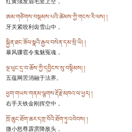
红黄须发眉毛竖上空，
ཨམ་གཙིགས་བསྡམས་པའི་ཚེམས་ཀྱི་གངས་རི་ལས། །
牙关紧咬利齿雪山中，
སྐྱིན་ཐང་ཟོལ་སྣའི་རྒྱལ་བསེན་དམ་སྲི་ཡི། །
暴风骤雹令鬼魅冤魂，
ལྔ་ཕུང་དྲ་བ་ཆོས་ཀྱི་དབྱིངས་སུ་བསྟིམས། །
五蕴网罟消融于法界。
ཕྱག་གཡས་གནམ་ལྕགས་རྡོ་རྗེ་མཁའ་ལ་ཕྱར། །
右手天铁金刚挥空中，
ཁྲོ་ཆུང་ཐོག་ཆར་དགྲ་བོའི་ཐོག་ཏུ་འབེབས། །
微小怒尊霹雳降敌头，