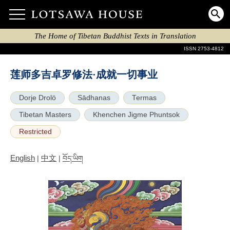
The Home of Tibetan Buddhist Texts in Translation
ISSN 2753-4812
莲师多吉卓罗修法·成就⼀切事业
Dorje Drolö
Sādhanas
Termas
Tibetan Masters
Khenchen Jigme Phuntsok
Restricted
English
中文
|
|
བོད་ཡིག