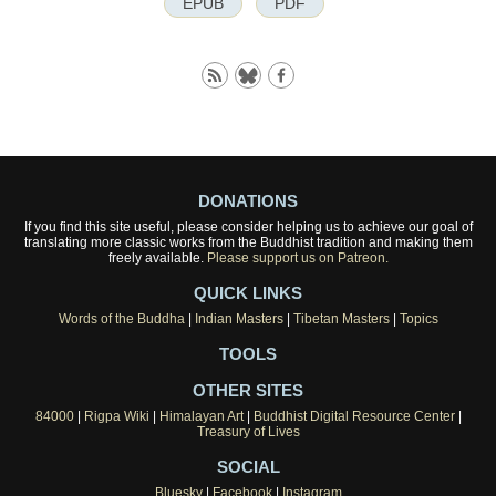
EPUB
PDF
DONATIONS
If you find this site useful, please consider helping us to achieve our goal of
translating more classic works from the Buddhist tradition and making them
freely available.
Please support us on Patreon.
QUICK LINKS
Words of the Buddha
|
Indian Masters
|
Tibetan Masters
|
Topics
TOOLS
OTHER SITES
84000
|
Rigpa Wiki
|
Himalayan Art
|
Buddhist Digital Resource Center
|
Treasury of Lives
SOCIAL
Bluesky
|
Facebook
|
Instagram