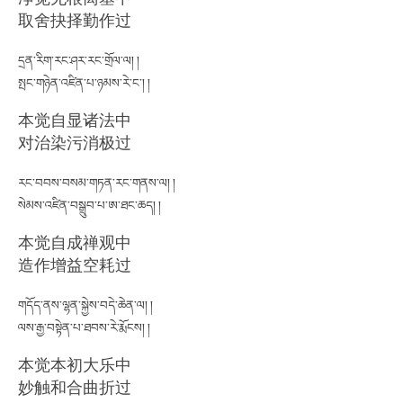
取舍抉择勤作过
དྲན་རིག་རང་ཤར་རང་གྲོལ་ལ། །
སྤང་གཉེན་འཛིན་པ་ཉམས་རེ་ང་། །
本觉自显诸法中
对治染污消极过
རང་བབས་བསམ་གཏན་རང་གནས་ལ། །
སེམས་འཛིན་བསྒྲུབ་པ་ཨ་ཐང་ཆད། །
本觉自成禅观中
造作增益空耗过
གདོད་ནས་ལྷན་སྐྱེས་བདེ་ཆེན་ལ། །
ལས་རྒྱ་བསྟེན་པ་ཐབས་རེ་རྨོངས། །
本觉本初大乐中
妙触和合曲折过