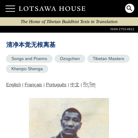
The Home of Tibetan Buddhist Texts in Translation
ISSN 2753-4812
清净本觉无根离基
Songs and Poems
Dzogchen
Tibetan Masters
Khenpo Shenga
English
Français
Português
中文
|
|
|
|
བོད་ཡིག