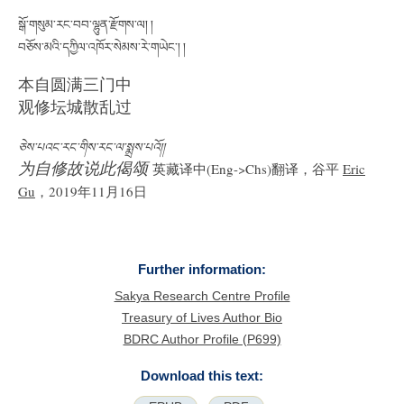
སྒོ་གསུམ་རང་བབ་ལྷུན་རྫོགས་ལ། །
བཅོས་མའི་དཀྱིལ་འཁོར་སེམས་རེ་གཡེང་། །
本自圆满三门中
观修坛城散乱过
ཅེས་པའང་རང་གིས་རང་ལ་སྨྲས་པའོ།།
为自修故说此偈颂
英藏译中(Eng->Chs)翻译，谷平
Eric
Gu
，2019年11月16日
Further information:
Sakya Research Centre Profile
Treasury of Lives Author Bio
BDRC Author Profile (P699)
Download this text: