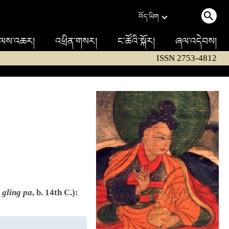
བོད་ཡིག
ལས་འཆར།
འཕྲིན་གསར།
ང་ཚོའི་སྐོར།
ཞལ་འདེབས།
ISSN 2753-4812
 gling pa
, b. 14th C.):