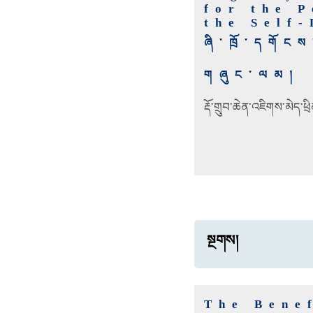
for the 
the Self
ཞི་ཁྲོ་དགོངས
གཞུང་ལམ།
རྡོ་གྲུབ་ཆེན་འཇིགས་མེད་ཕ
སྔགས།
The Bene