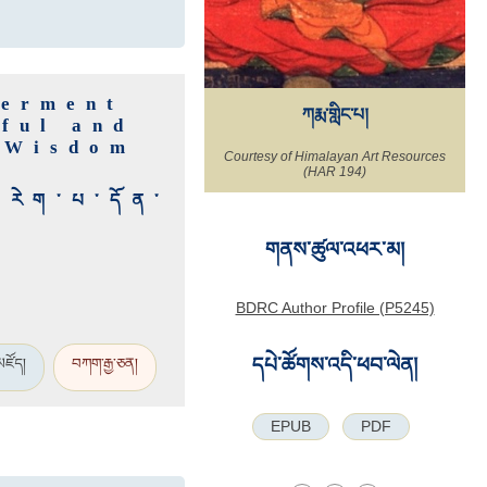
werment
ཀརྨ་གླིང་པ།
ful and
d Wisdom
Courtesy of Himalayan Art Resources
(HAR 194)
་རེག་པ་དོན་
གནས་ཚུལ་འཕར་མ།
BDRC Author Profile (P5245)
དཔེ་ཚོགས་འདི་ཕབ་ལེན།
མཛོད།
བཀག་རྒྱ་ཅན།
EPUB
PDF