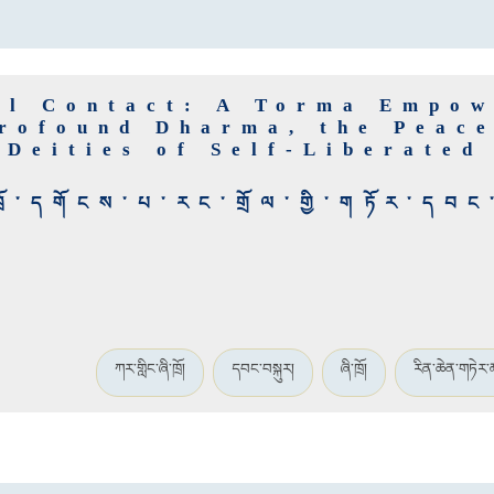
ul Contact: A Torma Empo
Profound Dharma, the Peace
 Deities of Self-Liberate
ཁྲོ་དགོངས་པ་རང་གྲོལ་གྱི་གཏོར་དབང
ཀར་གླིང་ཞི་ཁྲོ།
དབང་བསྐུར།
ཞི་ཁྲོ།
རིན་ཆེན་གཏེར་