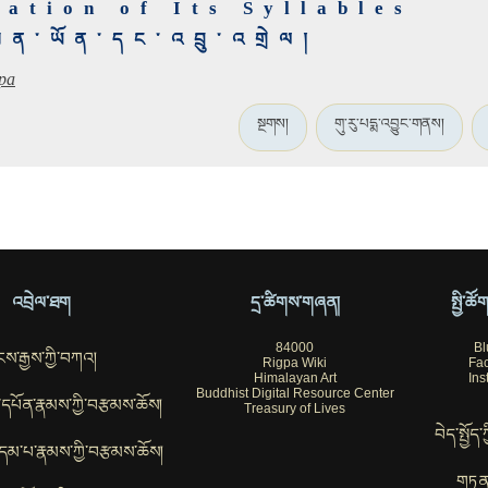
ation of Its Syllables
་ཕན་ཡོན་དང་འབྲུ་འགྲེལ།
pa
སྔགས།
གུ་རུ་པདྨ་འབྱུང་གནས།
འབྲེལ་ཐག
དྲ་ཚིགས་གཞན།
སྤྱི་ཚ
84000
Bl
ས་རྒྱས་ཀྱི་བཀའ།
Rigpa Wiki
Fa
Himalayan Art
Ins
Buddhist Digital Resource Center
ོབ་དཔོན་རྣམས་ཀྱི་བརྩམས་ཆོས།
Treasury of Lives
བེད་སྤྱོད་
་བུ་དམ་པ་རྣམས་ཀྱི་བརྩམས་ཆོས།
གཏན