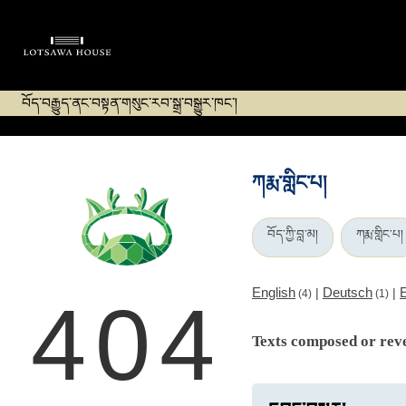
བོད་བརྒྱུད་ནང་བསྟན་གསུང་རབ་སྒྲ་བསྒྱུར་ཁང་།
ཀརྨ་གླིང་པ།
བོད་ཀྱི་བླ་མ།
ཀརྨ་གླིང་པ།
English
Deutsch
|
|
(4)
(1)
404
Texts composed or rev