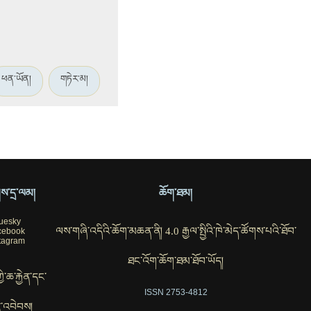
ཕན་ཡོན།
གཏེར་མ།
ོགས་དྲ་ལམ།
ཆོག་ཐམ།
uesky
ལས་གཞི་འདིའི་ཆོག་མཆན་ནི། 4.0 རྒྱལ་སྤྱིའི་ཁེ་མེད་ཚོགས་པའི་ཐོབ་
cebook
tagram
ཐང་འོག་ཆོག་ཐམ་ཐོབ་ཡོད།
ཀྱི་ཆ་རྐྱེན་དང་
ISSN 2753-4812
་འབེབས།