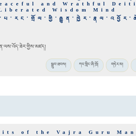
Peaceful and Wrathful Deit
-Liberated Wisdom Mind
་པ་རང་གྲོལ་གྱི་རྒྱུན་ཁྱེར་རྣལ་འབྱོར་
ྲིན་ལས་འོད་ཟེར་གྱིས་མཛད།
སྒྲུབ་ཐབས།
ཀར་གླིང་ཞི་ཁྲོ།
གཏེར་མ།
fits of the Vajra Guru Ma