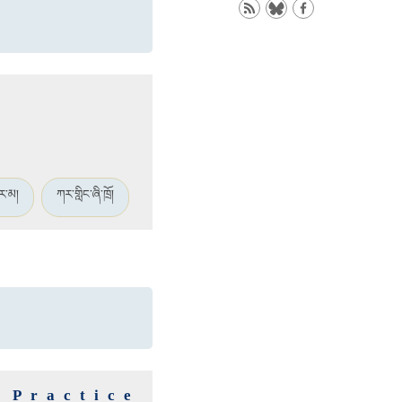
ར་མ།
ཀར་གླིང་ཞི་ཁྲོ།
 Practice