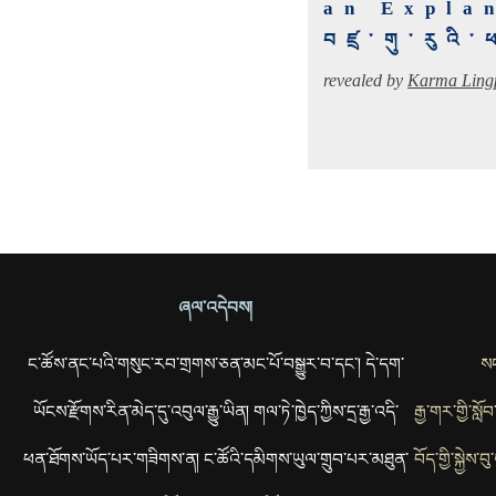
an Explan
བཛྲ་གུ་རུའི
revealed by
Karma Ling
ཞལ་འདེབས།
ང་ཚོས་ནང་པའི་གསུང་རབ་གྲགས་ཅན་མང་པོ་བསྒྱུར་བ་དང་། དེ་དག་
སང
ཡོངས་རྫོགས་རིན་མེད་དུ་འབུལ་རྒྱུ་ཡིན། གལ་ཏེ་ཁྱེད་ཀྱིས་དྲ་རྒྱ་འདི་
རྒྱ་གར་གྱི་སླ
ཕན་ཐོགས་ཡོད་པར་གཟིགས་ན། ང་ཚོའི་དམིགས་ཡུལ་གྲུབ་པར་མཐུན་
བོད་གྱི་སྐྱེས