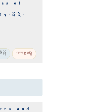
ies of
ཆེན་པོའི་
ཞི་ཁྲོ།
བཀག་རྒྱ་ཅན།
ntra and