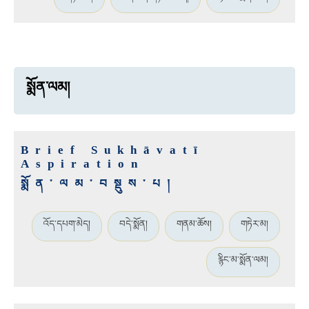
སྨོན་ལམ།
Brief Sukhāvatī
Aspiration
སྨོན་ལམ་བསྡུས་པ།
འོད་དཔག་མེད།
བདེ་སྨོན།
གནམ་ཆོས།
གཏེར་མ།
རྙིང་མ་སྨོན་ལམ།