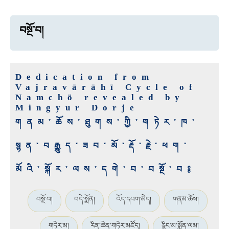
བསྔོ་བ།
Dedication from
Vajravārāhī Cycle of
Namchö revealed by
Mingyur Dorje
གནམ་ཆོས་ཐུགས་ཀྱི་གཏེར་ཁ་
སྙན་བརྒྱུད་ཟབ་མོ་རྡོ་རྗེ་ཕག་
མོའི་སྐོར་ལས་དགེ་བ་བསྔོ་བ༔
བསྔོ་བ།
བདེ་སྨོན།
འོད་དཔག་མེད།
གནམ་ཆོས།
གཏེར་མ།
རིན་ཆེན་གཏེར་མཛོད།
རྙིང་མ་སྨོན་ལམ།