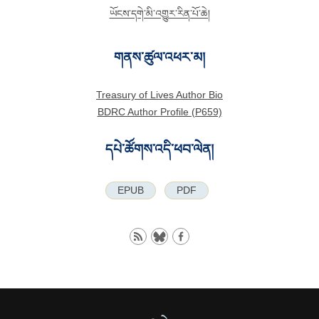
ཡོངས་དགེ་མི་འགྱུར་རིན་པོ་ཆེ།
གནས་ཚུལ་འཕར་མ།
Treasury of Lives Author Bio
BDRC Author Profile (P659)
དཔེ་ཚོགས་འདི་ཕབ་ལེན།
EPUB
PDF