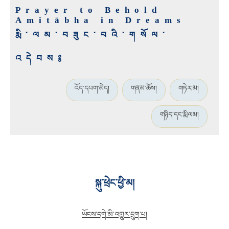
Prayer to Behold
Amitābha in Dreams
རྨི་ལམ་བཟུང་བའི་གསོལ་
འདེབས༔
འོད་དཔག་མེད།
གནམ་ཆོས།
གཏེར་མ།
གཉིད་དང་རྨི་ལམ།
སྐུ་ཕྲེང་ཕྱི་མ།
ཡོངས་དགེ་མི་འགྱུར་དྲུག་པ།