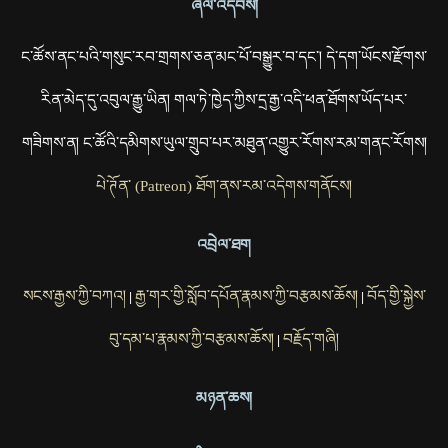
ཞལ་འདེབས།
ང་ཚོས་ནང་པའི་གསུང་རབ་གྲགས་ཅན་མང་པོ་བསྒྱུར་བ་དང་། དེ་དག་ཡོངས་རྫོགས་
རིན་མེད་དུ་འབུལ་རྒྱུ་ཡིན། གལ་ཏེ་ཁྱེད་ཀྱིས་དྲ་རྒྱ་འདི་ཕན་ཐོགས་ཡོད་པར་
གཟིགས་ན། ང་ཚོའི་དམིགས་ཡུལ་གྲུབ་པར་མཐུན་འགྱུར་རོགས་རམ་གནང་རོགས།
པེ་ཊོན་ (Patreon) ཐོག་ནས་རམ་འདེགས་གནོངས།
འབྲེལ་ཐག
སངས་རྒྱས་ཀྱི་བཀའ།
རྒྱ་གར་གྱི་སློབ་དཔོན་རྣམས་ཀྱི་བརྩམས་ཆོས།
བོད་གྱི་སྐྱེས་
|
|
བུ་དམ་པ་རྣམས་ཀྱི་བརྩམས་ཆོས།
བརྗོད་གཞི།
|
མཉན་ཆས།