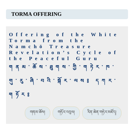
TORMA OFFERING
Offering of the White
Torma from the
Namchö Treasure
Revelation’s Cycle of
the Peaceful Guru
གནམ་ཆོས་ཐུགས་ཀྱི་གཏེར་ཁ་
གུ་རུ་ཞི་བའི་སྐོར་ལས༔ དཀར་
གཏོར༔
གནམ་ཆོས།
གཏོར་འབུལ།
རིན་ཆེན་གཏེར་མཛོད།