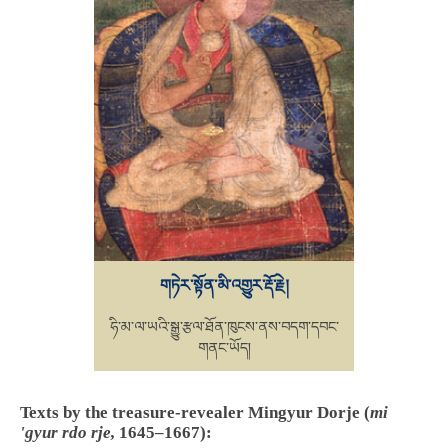
གཏེར་སྟོན་མི་འགྱུར་རྡོ་རྗེ།
ཧི་མ་ལ་ཡའི་སྒྱུ་རྩལ་ཐོན་ཁུངས་ནས་བདག་དབང་
གནང་ཡོད།
Texts by the treasure-revealer Mingyur Dorje (
mi
'gyur rdo rje,
1645–1667):