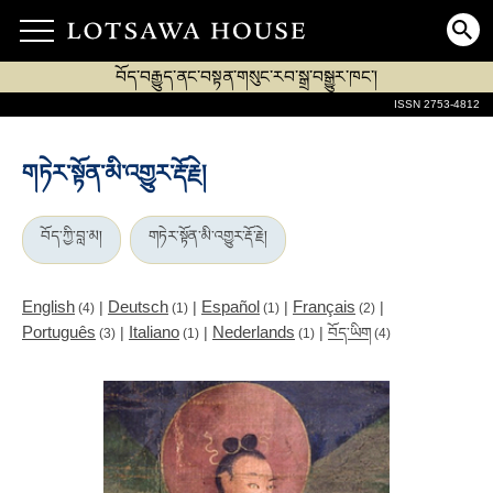
བོད་བརྒྱུད་ནང་བསྟན་གསུང་རབ་སྒྲ་བསྒྱུར་ཁང་།
ISSN 2753-4812
གཏེར་སྟོན་མི་འགྱུར་རྡོ་རྗེ།
བོད་ཀྱི་བླ་མ།
གཏེར་སྟོན་མི་འགྱུར་རྡོ་རྗེ།
English
Deutsch
Español
Français
|
|
|
|
(4)
(1)
(1)
(2)
Português
Italiano
Nederlands
|
|
|
བོད་ཡིག
(3)
(1)
(1)
(4)