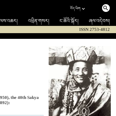
བོད་ཡིག
ལས་འཆར།
འཕྲིན་གསར།
ང་ཚོའི་སྐོར།
ཞལ་འདེབས།
ISSN 2753-4812
950), the 40th Sakya
892):