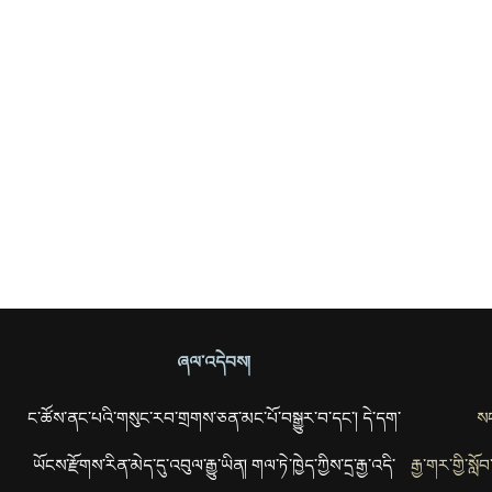
ཞལ་འདེབས།
ང་ཚོས་ནང་པའི་གསུང་རབ་གྲགས་ཅན་མང་པོ་བསྒྱུར་བ་དང་། དེ་དག་
སང
ཡོངས་རྫོགས་རིན་མེད་དུ་འབུལ་རྒྱུ་ཡིན། གལ་ཏེ་ཁྱེད་ཀྱིས་དྲ་རྒྱ་འདི་
རྒྱ་གར་གྱི་སླ