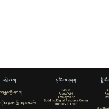
འབྲེལ་ཐག
དྲ་ཚིགས་གཞན།
སྤྱི་ཚ
84000
Bl
ས་རྒྱས་ཀྱི་བཀའ།
Rigpa Wiki
Fa
Himalayan Art
Ins
Buddhist Digital Resource Center
ོབ་དཔོན་རྣམས་ཀྱི་བརྩམས་ཆོས།
Treasury of Lives