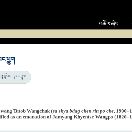
འཚོལ་ཞིབ།
ང་ཕྱུག
ུ་སྟོབས་དབང་ཕྱུག
gawang Tutob Wangchuk (
sa skya bdag chen rin po che
, 1900–1
tified as an emanation of Jamyang Khyentse Wangpo (1820–1