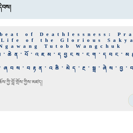
ེབས།
beat of Deathlessness: Pr
 Life of the Glorious Saky
Ngawang Tutob Wangchuk
པ་ཆེན་པོ་འཇམ་དབྱངས་ངག་དབང་མཐུ
་ཞབས་བརྟན་འཆི་མེད་རྔ་སྒྲ་ཞེས་བྱ་
་ཀྱི་བློ་གྲོས་ཀྱིས་མཛད།