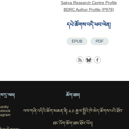
Sakya Research Centre Profile
BDRC Author Profile (P978)
དཔེ་ཚོགས་འདི་ཕབ་ལེན།
EPUB
PDF
ོགས་དྲ་ལམ།
ཆོག་ཐམ།
uesky
ལས་གཞི་འདིའི་ཆོག་མཆན་ནི། 4.0 རྒྱལ་སྤྱིའི་ཁེ་མེད་ཚོགས་པའི་ཐོབ་
cebook
tagram
ཐང་འོག་ཆོག་ཐམ་ཐོབ་ཡོད།