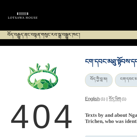
བོད་བརྒྱུད་ནང་བསྟན་གསུང་རབ་སྒྲ་བསྒྱུར་ཁང་།
ངག་དབང་མཐུ་སྟོབས་དབ
བོད་ཀྱི་བླ་མ།
ངག་དབང་མཐ
English
|
བོད་ཡིག
(1)
(1)
404
Texts by and about N
Trichen, who was iden