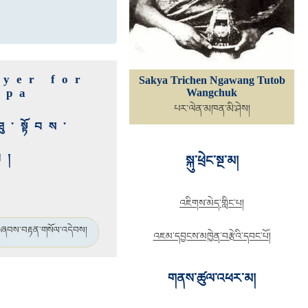
ayer for
Sakya Trichen Ngawang Tutob
apa
Wangchuk
པར་ལེན་མཁན་མི་ཤེས།
་སྟོབས་
བ།
སྐུ་ཕྲེང་སྔ་མ།
འཇིགས་མེད་གླིང་པ།
ཞབས་བརྟན་གསོལ་འདེབས།
འཇམ་དབྱངས་མཁྱེན་བརྩེའི་དབང་པོ།
གནས་ཚུལ་འཕར་མ།