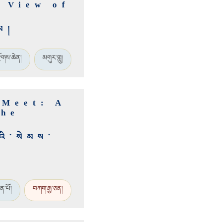
 View of
་མ།
ྫོགས་ཆེན།
མགུར་གླུ།
 Meet: A
the
འི་སེམས་
ེན་པོ།
བཀག་རྒྱ་ཅན།