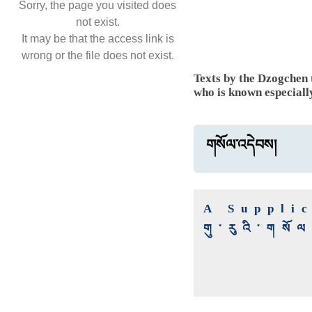
Sorry, the page you visited does
not exist.
It may be that the access link is
wrong or the file does not exist.
Texts by the Dzogchen
who is known especiall
གསོལ་འདེབས།
A Suppli
གུ་རུའི་གསོ