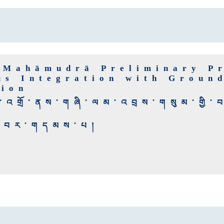
 Mahāmudrā Preliminary Pr
us Integration with Ground
tion
ན་འགྲོ་ནས་གཞི་ལམ་འབྲས་གསུམ་གྱི་བར
ྱོར་བར་གདམས་པ།