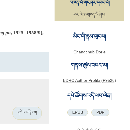
མཁན་པོ་གང་ཤར་དབང་པོ།
པར་ལེན་མཁན་མི་ཤེས།
ng po
, 1925–1958/9),
མིང་གི་རྣམ་གྲངས།
Changchub Dorje
གནས་ཚུལ་འཕར་མ།
BDRC Author Profile (P9526)
དཔེ་ཚོགས་འདི་ཕབ་ལེན།
གསོལ་འདེབས།
EPUB
PDF