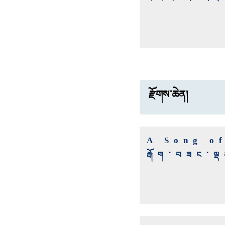
རྫོགས་ཆེན།
A Song o
རྒོག་བཟང་ལ