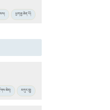
མས།
ཕྱག་རྒྱ་ཆེན་པོ།
ྫོགས་ཆེན།
མགུར་གླུ།