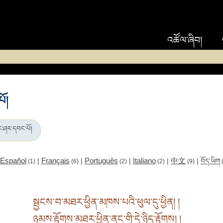
འཚོལ་ཞིབ།
ོ།
་ཤར་དབང་པོ།
Español
Français
Português
Italiano
中文
|
|
|
|
|
བོད་ཡིག
(1)
(6)
(2)
(2)
(9)
སྦྱངས་བ་མཐར་ཕྱིན་མཁས་པའི་ཕུལ་དུ་ཕྱིན། །
ཉམས་རྟོགས་མཐར་ཕྱིན་ནང་གི་དེ་ཉིད་རྟོགས། །