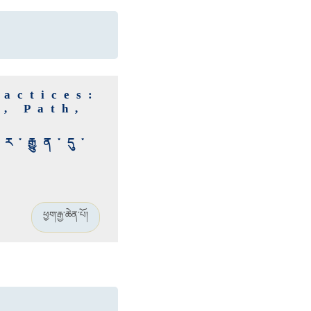
actices:
, Path,
་རྒྱུན་དུ་
ཕྱག་རྒྱ་ཆེན་པོ།