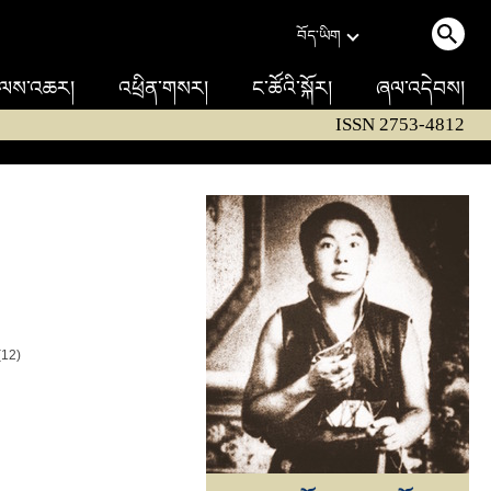
བོད་ཡིག
ལས་འཆར།
འཕྲིན་གསར།
ང་ཚོའི་སྐོར།
ཞལ་འདེབས།
ISSN 2753-4812
(12)