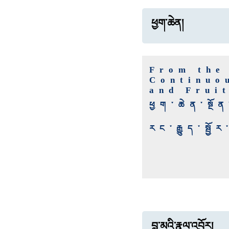
ཕྱག་ཆེན།
From the
Continuo
and Frui
ཕྱག་ཆེན་སྔོ
རང་རྒྱུད་སྦ
བླ་མའི་རྣལ་འབྱོར།