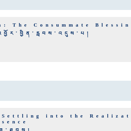
a: The Consummate Blessi
འབྱོར་བྱིན་རླབས་འདུས་པ།
Settling into the Realizat
ssence
ོག་ཐབས།