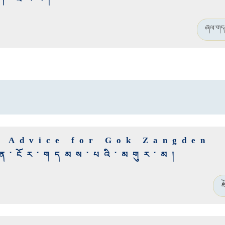
ཞལ་གད
f Advice for Gok Zangden
ྡན་ངོར་གདམས་པའི་མགུར་མ།
ར