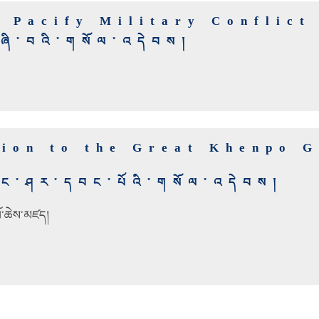
o Pacify Military Conflict
ཞི་བའི་གསོལ་འདེབས།
tion to the Great Khenpo 
ང་ཤར་དབང་པོའི་གསོལ་འདེབས།
པོ་ཆེས་མཛད།