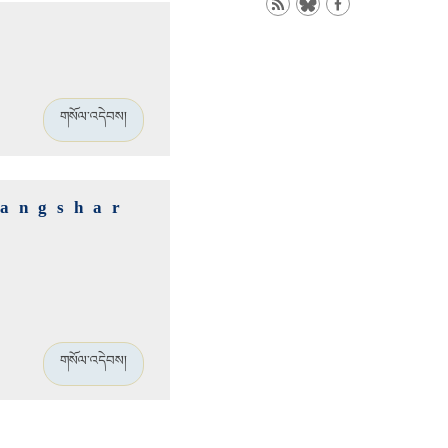
གསོལ་འདེབས།
Gangshar
གསོལ་འདེབས།