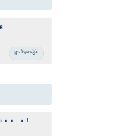
ng
བླ་མའི་རྣལ་འབྱོར།
ion of