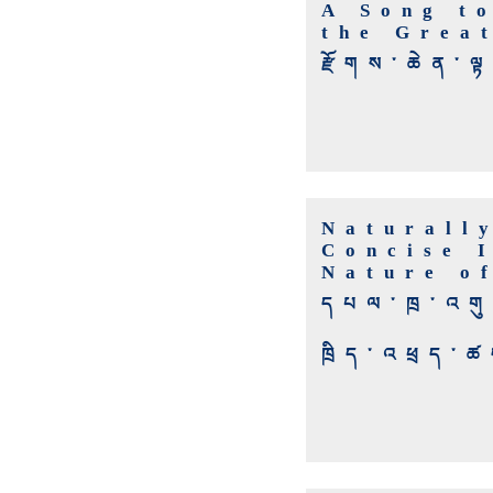
A Song t
the Grea
རྫོགས་ཆེན་ལ
Naturall
Concise 
Nature o
དཔལ་ཁྲ་འགུ་
ཁྲིད་འཕྲད་