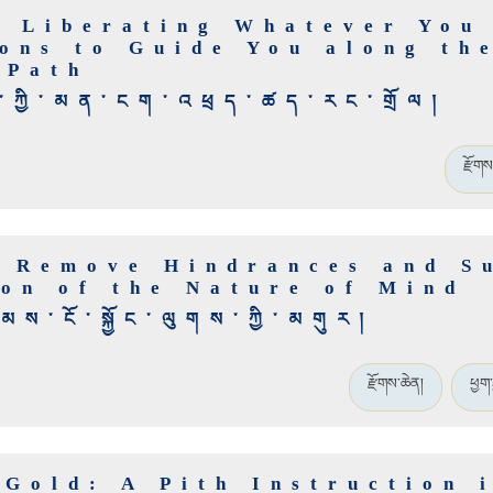
y Liberating Whatever You
ions to Guide You along th
 Path
་ཀྱི་མན་ངག་འཕྲད་ཚད་རང་གྲོལ།
རྫོགས
o Remove Hindrances and S
ion of the Nature of Mind
མས་ངོ་སྐྱོང་ལུགས་ཀྱི་མགུར།
རྫོགས་ཆེན།
ཕྱག་
Gold: A Pith Instruction 