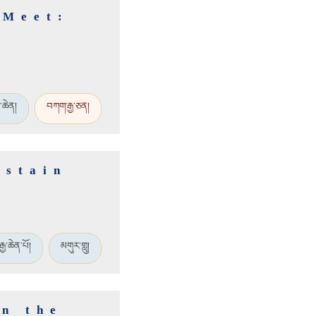
 Meet:
e
་ཆེན།
བཀག་རྒྱ་ཅན།
ustain
རྒྱ་ཆེན་པོ།
མགུར་གླུ།
in the