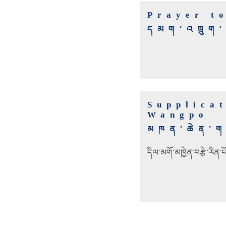
Prayer t
དམག་འཁྲུག་
Supplica
Wangpo
མཁན་ཆེན་ག
དིལ་མགོ་མཁྱེན་བརྩེ་རིན་