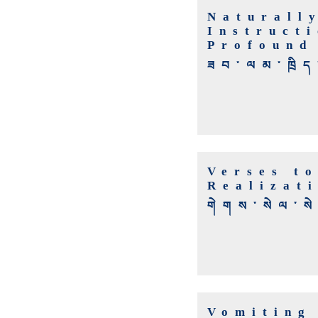
Naturall
Instruct
Profound
ཟབ་ལམ་ཁྲིད
Verses t
Realizat
གེགས་སེལ་སེ
Vomiting 