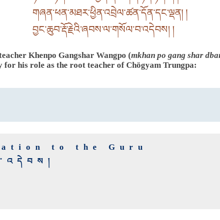
གཞན་ཕན་མཐར་ཕྱིན་འབྲེལ་ཚན་དོན་དང་ལྡན། །
བྱང་ཆུབ་རྡོ་རྗེའི་ཞབས་ལ་གསོལ་བ་འདེབས། །
 teacher Khenpo Gangshar Wangpo (
mkhan po gang shar dba
y for his role as the root teacher of Chögyam Trungpa:
cation to the Guru
ལ་འདེབས།