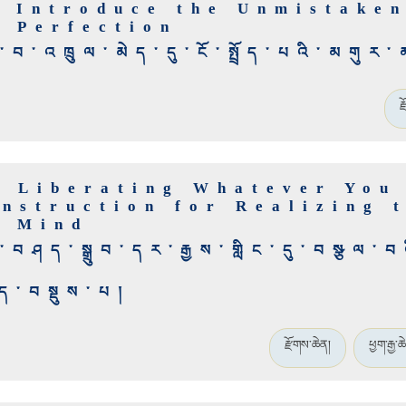
o Introduce the Unmistaken
t Perfection
ྟ་བ་འཁྲུལ་མེད་དུ་ངོ་སྤྲོད་པའི་མགུར
ར
y Liberating Whatever You
Instruction for Realizing 
f Mind
བཤད་སྒྲུབ་དར་རྒྱས་གླིང་དུ་བསྩལ་བ
ཚད་བསྡུས་པ།
རྫོགས་ཆེན།
ཕྱག་རྒྱ་ཆ