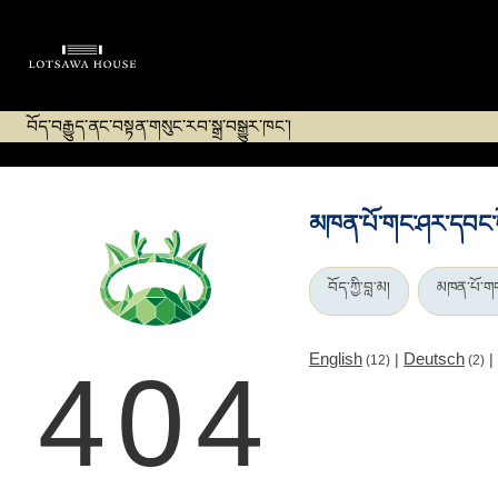
བོད་བརྒྱུད་ནང་བསྟན་གསུང་རབ་སྒྲ་བསྒྱུར་ཁང་།
མཁན་པོ་གང་ཤར་དབང་པ
བོད་ཀྱི་བླ་མ།
མཁན་པོ་གང
English
Deutsch
|
|
(12)
(2)
404