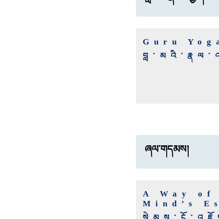
Guru Yog
བླ་མའི་རྣལ་
ཞལ་གདམས།
A Way of 
Mind’s E
སེམས་ངོ་འཇ