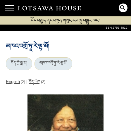
བོད་བརྒྱུད་ནང་བསྟན་གསུང་རབ་སྒྲ་བསྒྱུར་ཁང་།
ISSN 2753-4812
མཁའ་འགྲོ་ཏཱ་རེ་ལྷ་མོ།
བོད་ཀྱི་བླ་མ།
མཁའ་འགྲོ་ཏཱ་རེ་ལྷ་མོ།
English
|
བོད་ཡིག
(2)
(2)