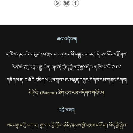
ཞལ་འདེབས།
ང་ཚོས་ནང་པའི་གསུང་རབ་གྲགས་ཅན་མང་པོ་བསྒྱུར་བ་དང་། དེ་དག་ཡོངས་རྫོགས་
རིན་མེད་དུ་འབུལ་རྒྱུ་ཡིན། གལ་ཏེ་ཁྱེད་ཀྱིས་དྲ་རྒྱ་འདི་ཕན་ཐོགས་ཡོད་པར་
གཟིགས་ན། ང་ཚོའི་དམིགས་ཡུལ་གྲུབ་པར་མཐུན་འགྱུར་རོགས་རམ་གནང་རོགས།
པེ་ཊོན་ (Patreon) ཐོག་ནས་རམ་འདེགས་གནོངས།
འབྲེལ་ཐག
སངས་རྒྱས་ཀྱི་བཀའ།
རྒྱ་གར་གྱི་སློབ་དཔོན་རྣམས་ཀྱི་བརྩམས་ཆོས།
བོད་གྱི་སྐྱེས་
|
|