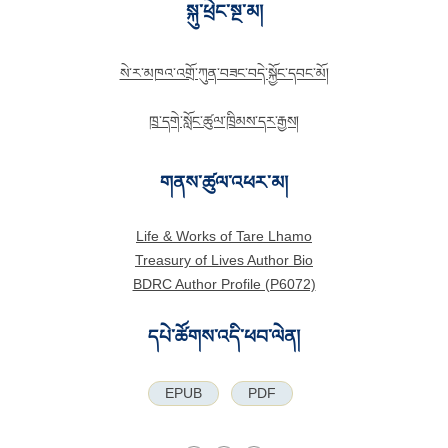
སྐུ་ཕྲེང་སྔ་མ།
སེ་ར་མཁའ་འགྲོ་ཀུན་བཟང་བདེ་སྐྱོང་དབང་མོ།
ཁྲ་དགེ་སློང་ཚུལ་ཁྲིམས་དར་རྒྱས།
གནས་ཚུལ་འཕར་མ།
Life & Works of Tare Lhamo
Treasury of Lives Author Bio
BDRC Author Profile (P6072)
དཔེ་ཚོགས་འདི་ཕབ་ལེན།
EPUB
PDF