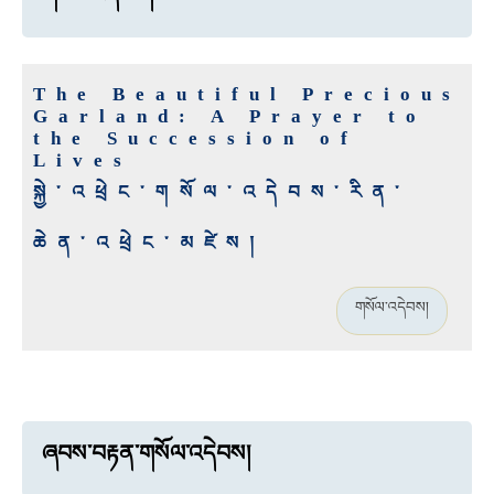
The Beautiful Precious
Garland: A Prayer to
the Succession of
Lives
སྐྱེ་འཕྲེང་གསོལ་འདེབས་རིན་
ཆེན་འཕྲེང་མཛེས།
གསོལ་འདེབས།
ཞབས་བརྟན་གསོལ་འདེབས།