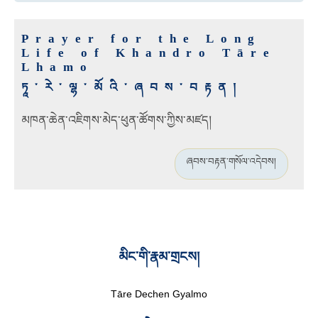
Prayer for the Long
Life of Khandro Tāre
Lhamo
ཏཱ་རེ་ལྷ་མོའི་ཞབས་བརྟན།
མཁན་ཆེན་འཇིགས་མེད་ཕུན་ཚོགས་ཀྱིས་མཛད།
ཞབས་བརྟན་གསོལ་འདེབས།
མིང་གི་རྣམ་གྲངས།
Tāre Dechen Gyalmo