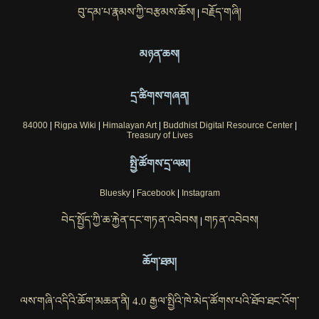
བུ་དམ་པ་རྣམས་ཀྱི་བརྩམས་ཆོས།
བརྗོད་གཞི།
|
མཉན་ཆས།
དྲ་ཚིགས་གཞན།
84000
|
Rigpa Wiki
|
Himalayan Art
|
Buddhist Digital Resource Center
|
Treasury of Lives
སྤྱི་ཚོགས་དྲ་ལམ།
Bluesky
|
Facebook
|
Instagram
བེད་སྤྱོད་ཀྱི་ཆ་རྐྱེན་དང་གཏན་འབེབས།
གཏན་འབེབས།
|
ཆོག་ཐམ།
ལས་གཞི་འདིའི་ཆོག་མཆན་ནི། 4.0 རྒྱལ་སྤྱིའི་ཁེ་མེད་ཚོགས་པའི་ཐོབ་ཐང་འོག་