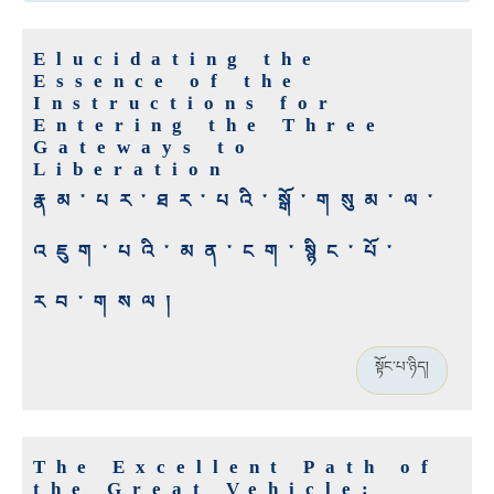
Elucidating the
Essence of the
Instructions for
Entering the Three
Gateways to
Liberation
རྣམ་པར་ཐར་པའི་སྒོ་གསུམ་ལ་
འཇུག་པའི་མན་ངག་སྙིང་པོ་
རབ་གསལ།
སྟོང་པ་ཉིད།
The Excellent Path of
the Great Vehicle: