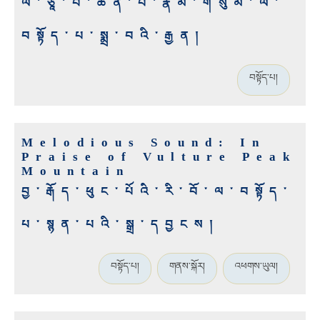
ལོ་ཙཱ་བ་ཆེན་པོ་རྣམ་གསུམ་ལ་
བསྟོད་པ་སྨྲ་བའི་རྒྱན།
བསྟོད་པ།
Melodious Sound: In
Praise of Vulture Peak
Mountain
བྱ་རྒོད་ཕུང་པོའི་རི་བོ་ལ་བསྟོད་
པ་སྙན་པའི་སྒྲ་དབྱངས།
བསྟོད་པ།
གནས་སྐོར།
འཕགས་ཡུལ།