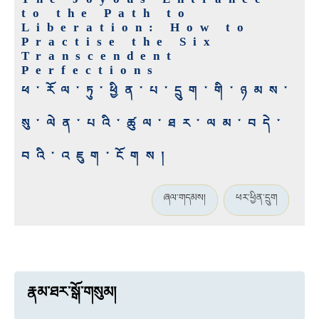
to the Path to
Liberation: How to
Practise the Six
Transcendent
Perfections
ཕ་རོལ་ཏུ་ཕྱིན་པ་དྲུག་གི་ཉམས་
སུ་ལེན་པའི་ཚུལ་ཐར་ལམ་བདེ་
བའི་འཇུག་ངོགས།
ཞལ་གདམས།
ཕར་ཕྱིན་དྲུག
རྣམ་ཐར་སྒོ་གསུམ།