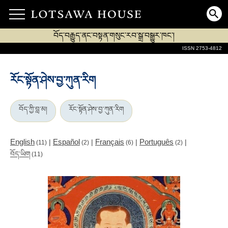
བོད་བརྒྱུད་ནང་བསྟན་གསུང་རབ་སྒྲ་བསྒྱུར་ཁང་།
ISSN 2753-4812
རོང་སྟོན་ཤེས་བྱ་ཀུན་རིག
བོད་ཀྱི་བླ་མ།
རོང་སྟོན་ཤེས་བྱ་ཀུན་རིག
English
Español
Français
Português
|
|
|
|
(11)
(2)
(6)
(2)
བོད་ཡིག
(11)