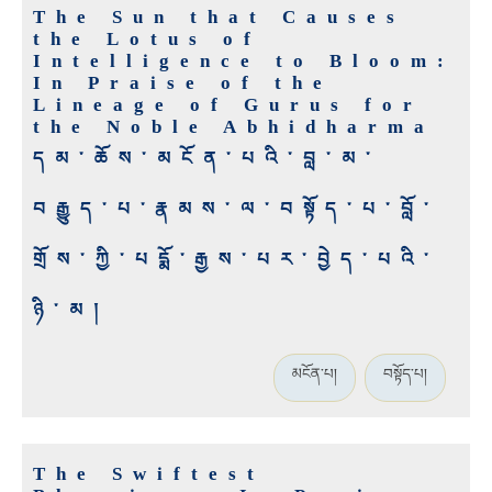
The Sun that Causes
the Lotus of
Intelligence to Bloom:
In Praise of the
Lineage of Gurus for
the Noble Abhidharma
དམ་ཆོས་མངོན་པའི་བླ་མ་
བརྒྱུད་པ་རྣམས་ལ་བསྟོད་པ་བློ་
གྲོས་ཀྱི་པདྨོ་རྒྱས་པར་བྱེད་པའི་
ཉི་མ།
མངོན་པ།
བསྟོད་པ།
The Swiftest