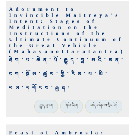
Adornment to
Invincible Maitreya’s
Intent: Stages of
Meditation on the
Instructions of the
Ultimate Continuum of
the Great Vehicle
(Mahāyānottaratantra)
ཐེག་པ་ཆེན་པོ་རྒྱུད་བླ་མའི་མན་
ངག་སྒོམ་ཚུལ་གྱི་རིམ་པ་མི་
ཕམ་དགོངས་རྒྱན།
རྒྱུད་བླ་མ།
སྒོམ་རིམ།
བདེ་གཤེགས་སྙིང་པོ།
Feast of Ambrosia: