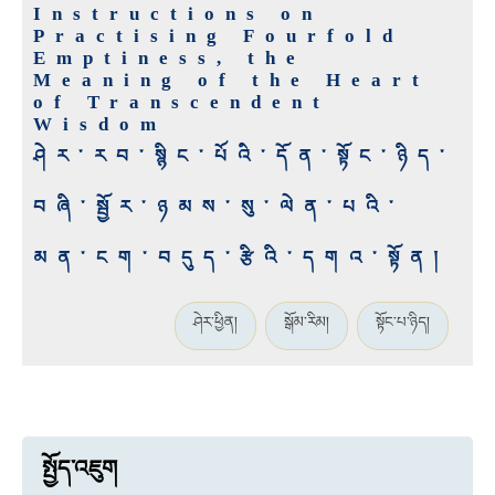
Instructions on
Practising Fourfold
Emptiness, the
Meaning of the Heart
of Transcendent
Wisdom
ཤེར་རབ་སྙིང་པོའི་དོན་སྟོང་ཉིད་
བཞི་སྦྱོར་ཉམས་སུ་ལེན་པའི་
མན་ངག་བདུད་རྩིའི་དགའ་སྟོན།
ཤེར་ཕྱིན།
སྒོམ་རིམ།
སྟོང་པ་ཉིད།
སྤྱོད་འཇུག