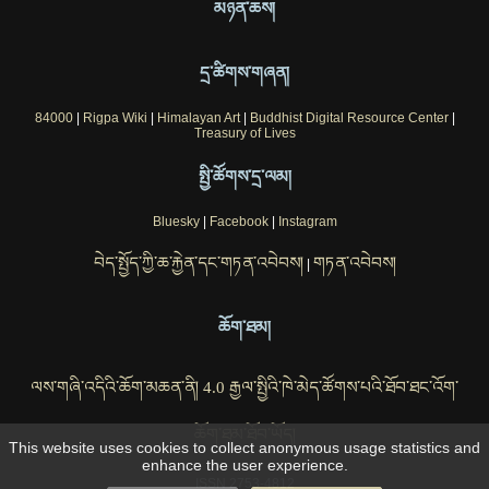
མཉན་ཆས།
དྲ་ཚིགས་གཞན།
84000
|
Rigpa Wiki
|
Himalayan Art
|
Buddhist Digital Resource Center
|
Treasury of Lives
སྤྱི་ཚོགས་དྲ་ལམ།
Bluesky
|
Facebook
|
Instagram
བེད་སྤྱོད་ཀྱི་ཆ་རྐྱེན་དང་གཏན་འབེབས།
གཏན་འབེབས།
|
ཆོག་ཐམ།
ལས་གཞི་འདིའི་ཆོག་མཆན་ནི། 4.0 རྒྱལ་སྤྱིའི་ཁེ་མེད་ཚོགས་པའི་ཐོབ་ཐང་འོག་
ཆོག་ཐམ་ཐོབ་ཡོད།
This website uses cookies to collect anonymous usage statistics and
enhance the user experience.
ISSN 2753-4812