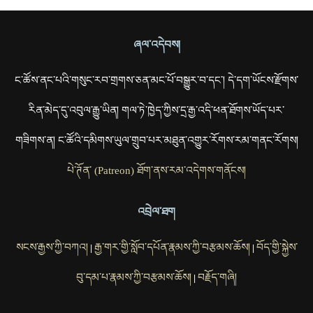
ཞལ་འདེབས།
ང་ཚོས་ནང་པའི་གསུང་རབ་གྲགས་ཅན་མང་པོ་བསྒྱུར་བ་དང་། དེ་དག་ཡོངས་རྫོགས་
རིན་མེད་དུ་འབུལ་རྒྱུ་ཡིན། གལ་ཏེ་ཁྱེད་ཀྱིས་དྲ་རྒྱ་འདི་ཕན་ཐོགས་ཡོད་པར་
གཟིགས་ན། ང་ཚོའི་དམིགས་ཡུལ་གྲུབ་པར་མཐུན་འགྱུར་རོགས་རམ་གནང་རོགས།
པེ་ཊོན་ (Patreon) ཐོག་ནས་རམ་འདེགས་གནོངས།
འབྲེལ་ཐག
སངས་རྒྱས་ཀྱི་བཀའ།
རྒྱ་གར་གྱི་སློབ་དཔོན་རྣམས་ཀྱི་བརྩམས་ཆོས།
བོད་གྱི་སྐྱེས་
|
|
བུ་དམ་པ་རྣམས་ཀྱི་བརྩམས་ཆོས།
བརྗོད་གཞི།
|