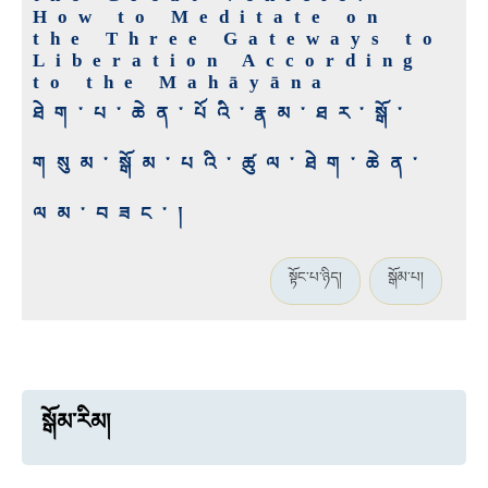
How to Meditate on
the Three Gateways to
Liberation According
to the Mahāyāna
ཐེག་པ་ཆེན་པོའི་རྣམ་ཐར་སྒོ་
གསུམ་སྒོམ་པའི་ཚུལ་ཐེག་ཆེན་
ལམ་བཟང་།
སྟོང་པ་ཉིད།
སྒོམ་པ།
སྒོམ་རིམ།