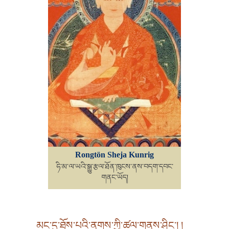
Rongtön Sheja Kunrig
ཧི་མ་ལ་ཡའི་སྒྱུ་རྩལ་ཐོན་ཁུངས་ནས་བདག་དབང་
གནང་ཡོད།
མང་དུ་ཐོས་པའི་ནགས་ཀྱི་ཚལ་གནས་ཤིང་། །