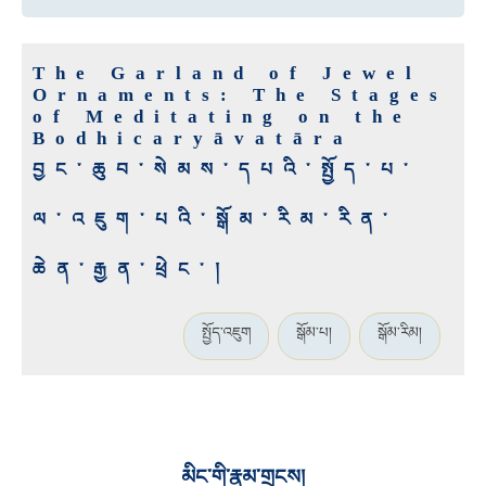
The Garland of Jewel
Ornaments: The Stages
of Meditating on the
Bodhicaryāvatāra
བྱང་ཆུབ་སེམས་དཔའི་སྤྱོད་པ་
ལ་འཇུག་པའི་སྒོམ་རིམ་རིན་
ཆེན་རྒྱན་ཕྲེང་།
སྤྱོད་འཇུག
སྒོམ་པ།
སྒོམ་རིམ།
མིང་གི་རྣམ་གྲངས།