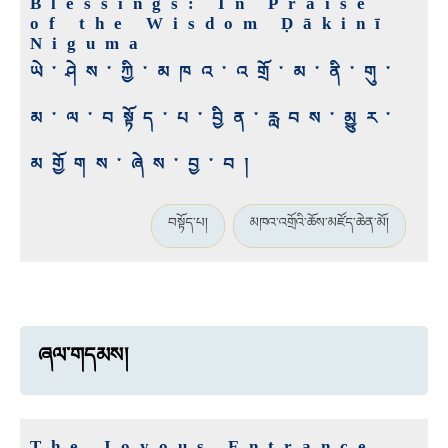
Blessings: In Praise
of the Wisdom Ḍākinī
Niguma
ཡེ་ཤེས་ཀྱི་མཁའ་འགྲོ་མ་ནི་གུ་
མ་ལ་བསྟོད་པ་བྱིན་རླབས་མྱུར་
མགྱོགས་ཞེས་བྱ་བ།
བསྟོད་པ།
མཁའ་འགྲོའི་ཆོས་མཛོད་ཆེན་མོ།
ཞལ་གདམས།
The Joyous Entrance