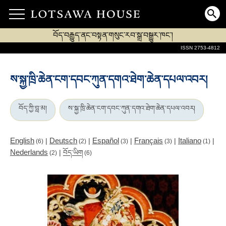
བོད་བརྒྱུད་ནང་བསྟན་གསུང་རབ་སྒྲ་བསྒྱུར་ཁང་།
ISSN 2753-4812
ས་སྐྱ་ཁྲི་ཆེན་ངག་དབང་ཀུན་དགའ་ཐེག་ཆེན་དཔལ་འབར།
བོད་ཀྱི་བླ་མ།
ས་སྐྱ་ཁྲི་ཆེན་ངག་དབང་ཀུན་དགའ་ཐེག་ཆེན་དཔལ་འབར།
English
Deutsch
Español
Français
Italiano
|
|
|
|
|
(6)
(2)
(3)
(3)
(1)
Nederlands
|
བོད་ཡིག
(2)
(6)