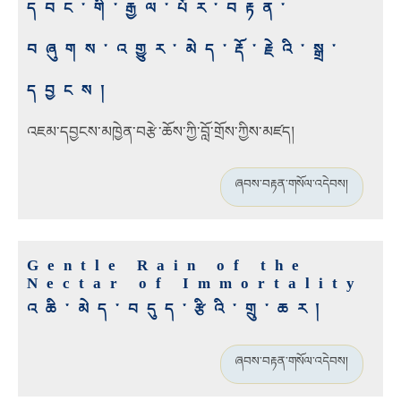
དབང་གི་རྒྱལ་པོར་བརྟན་
བཞུགས་འགྱུར་མེད་རྡོ་རྗེའི་སྒྲ་
དབྱངས།
འཇམ་དབྱངས་མཁྱེན་བརྩེ་ཆོས་ཀྱི་བློ་གྲོས་ཀྱིས་མཛད།
ཞབས་བརྟན་གསོལ་འདེབས།
Gentle Rain of the
Nectar of Immortality
འཆི་མེད་བདུད་རྩིའི་གྲུ་ཆར།
ཞབས་བརྟན་གསོལ་འདེབས།