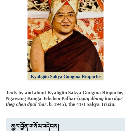
Kyabgön Sakya Gongma Rinpoche
Texts by and about Kyabgön Sakya Gongma Rinpoche,
Ngawang Kunga Tekchen Palbar (
ngag dbang kun dga'
theg chen dpal 'bar
, b. 1945), the 41st Sakya Trizin:
མྱུར་བྱོན་གསོལ་འདེབས།