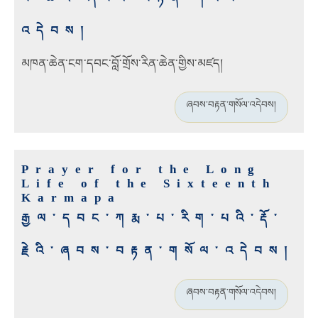
འདེབས།
མཁན་ཆེན་ངག་དབང་བློ་གྲོས་རིན་ཆེན་གྱིས་མཛད།
ཞབས་བརྟན་གསོལ་འདེབས།
Prayer for the Long
Life of the Sixteenth
Karmapa
རྒྱལ་དབང་ཀརྨ་པ་རིག་པའི་རྡོ་
རྗེའི་ཞབས་བརྟན་གསོལ་འདེབས།
ཞབས་བརྟན་གསོལ་འདེབས།