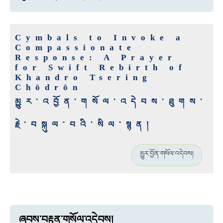
Cymbals to Invoke a
Compassionate
Response: A Prayer
for Swift Rebirth of
Khandro Tsering
Chödrön
མྱུར་འབྱོན་གསོལ་འདེབས་ཐུགས་
རྗེ་བསྐུལ་བའི་སིལ་སྙན།
མྱུར་བྱོན་གསོལ་འདེབས།
ཞབས་བརྟན་གསོལ་འདེབས།