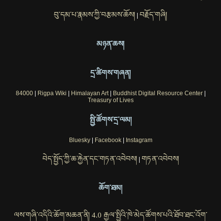
བུ་དམ་པ་རྣམས་ཀྱི་བརྩམས་ཆོས།
བརྗོད་གཞི།
|
མཉན་ཆས།
དྲ་ཚིགས་གཞན།
84000
|
Rigpa Wiki
|
Himalayan Art
|
Buddhist Digital Resource Center
|
Treasury of Lives
སྤྱི་ཚོགས་དྲ་ལམ།
Bluesky
|
Facebook
|
Instagram
བེད་སྤྱོད་ཀྱི་ཆ་རྐྱེན་དང་གཏན་འབེབས།
གཏན་འབེབས།
|
ཆོག་ཐམ།
ལས་གཞི་འདིའི་ཆོག་མཆན་ནི། 4.0 རྒྱལ་སྤྱིའི་ཁེ་མེད་ཚོགས་པའི་ཐོབ་ཐང་འོག་