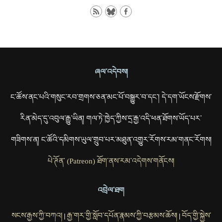
ཞལ་འདེབས།
ང་ཚོས་ནང་པའི་གསུང་རབ་གྲགས་ཅན་མང་པོ་བསྒྱུར་བ་དང་། དེ་དག་ཡོངས་རྫོགས་
རིན་མེད་དུ་འབུལ་རྒྱུ་ཡིན། གལ་ཏེ་ཁྱེད་ཀྱིས་དྲ་རྒྱ་འདི་ཕན་ཐོགས་ཡོད་པར་
གཟིགས་ན། ང་ཚོའི་དམིགས་ཡུལ་གྲུབ་པར་མཐུན་འགྱུར་རོགས་རམ་གནང་རོགས།
པེ་ཊོན་ (Patreon) ཐོག་ནས་རམ་འདེགས་གནོངས།
འབྲེལ་ཐག
སངས་རྒྱས་ཀྱི་བཀའ།
རྒྱ་གར་གྱི་སློབ་དཔོན་རྣམས་ཀྱི་བརྩམས་ཆོས།
བོད་གྱི་སྐྱེས་
|
|