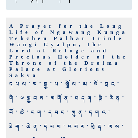
A Prayer for the Long
Life of Ngawang Kunga
Tekchen Palbar Trinlé
Wangi Gyalpo, the
Lord of Refuge and
Precious Holder of the
Throne of the Drolma
Palace at Glorious
Sakya
དཔལ་ས་སྐྱ་པ་སྒྲོལ་མ་ཕོ་བྲང་
གི་༧སྐྱབས་མགོན་བདག་ཁྲི་རིན་
པོ་ཆེ་ངག་དབང་ཀུན་དགའ་
ཐེག་ཆེན་དཔལ་འབར་ཕྲིན་ལས་