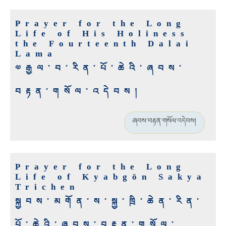
Prayer for the Long
Life of His Holiness
the Fourteenth Dalai
Lama
༧རྒྱལ་བ་རིན་པོ་ཆེའི་ཞབས་
བརྟན་གསོལ་འདེབས།
ཞབས་བརྟན་གསོལ་འདེབས།
Prayer for the Long
Life of Kyabgön Sakya
Trichen
སྐྱབས་མགོན་ས་སྐྱ་ཁྲི་ཆེན་རིན་
པོ་ཆེའི་ཞབས་བརྟན་གསོལ་