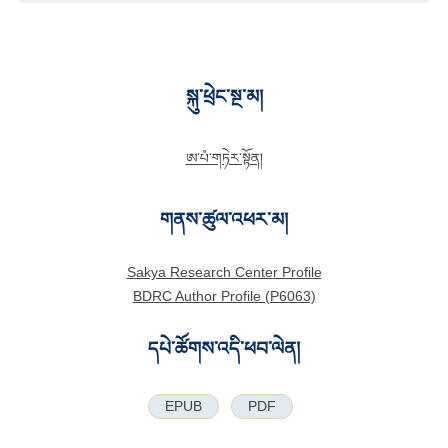
སྐུ་ཕྲེང་སྔ་མ།
ཨ་པཾ་གཏེར་སྟོན།
གནས་ཚུལ་འཕར་མ།
Sakya Research Center Profile
BDRC Author Profile (P6063)
དཔེ་ཚོགས་འདི་ཕབ་ལེན།
EPUB
PDF