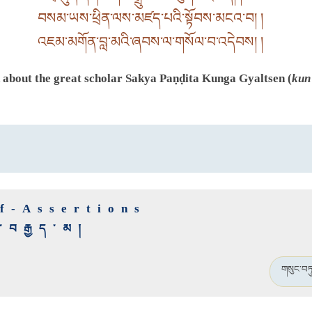
བསམ་ཡས་ཕྲིན་ལས་མཛད་པའི་སྟོབས་མངའ་བ། །
འཇམ་མགོན་བླ་མའི་ཞབས་ལ་གསོལ་བ་འདེབས། །
nd about the great scholar Sakya Paṇḍita Kunga Gyaltsen (
kun
lf-Assertions
་བརྒྱད་མ།
གསུང་བཏ