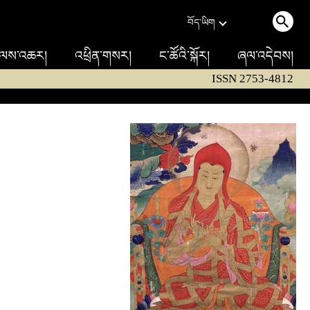
བོད་ཡིག
ལས་འཆར།
འཕྲིན་གསར།
ང་ཚོའི་སྐོར།
ཞལ་འདེབས།
ISSN 2753-4812