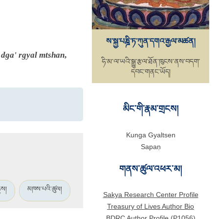
ས་སྐྱ་པཎྜི་ཏ་ཀུན་དགའ་རྒྱལ་མཚན།
 dga' rgyal mtshan
,
ཧི་མ་ལ་ཡའི་སྒྱུ་རྩལ་ཐོན་ཁུངས་ནས་བདག་
དབང་གནང་ཡོད།
མིང་གི་རྣམ་གྲངས།
Kunga Gyaltsen
Sapaṇ
གནས་ཚུལ་འཕར་མ།
ུས།
མཁས་པའི་ཚུལ།
Sakya Research Center Profile
Treasury of Lives Author Bio
BDRC Author Profile (P1056)