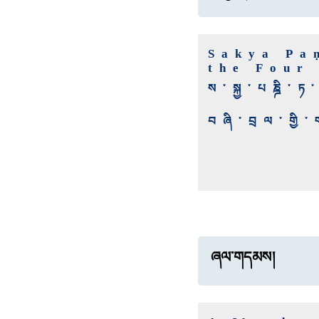
Sakya Pa
the Four
ས་སྐྱ་པཎྜི
བཞི་བྲལ་གྱ
ཞལ་གདམས།