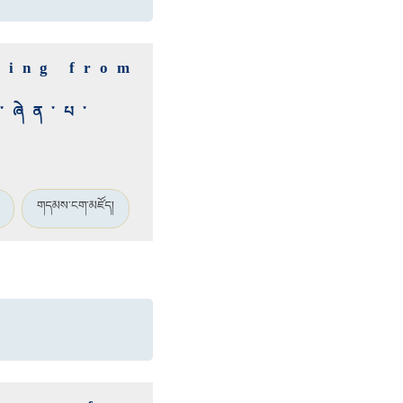
ting from
ི་ཞེན་པ་
གདམས་ངག་མཛོད།