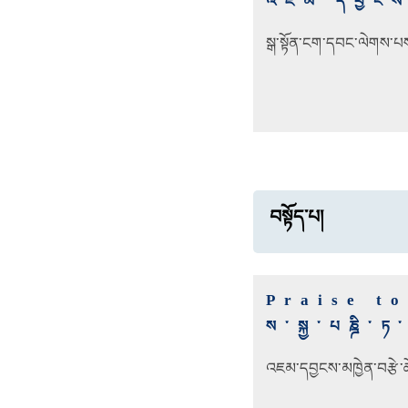
འཇམ་དབྱངས་
སྒ་སྟོན་ངག་དབང་ལེགས་
བསྟོད་པ།
Praise t
ས་སྐྱ་པཎྜི་
འཇམ་དབྱངས་མཁྱེན་བརྩེ་ཆོས