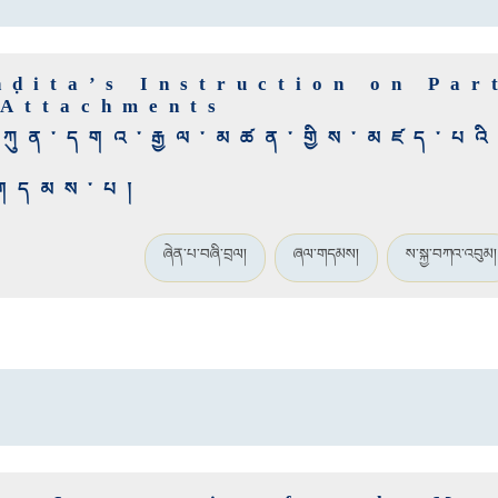
ṇḍita’s Instruction on Par
 Attachments
་ཏ་ཀུན་དགའ་རྒྱལ་མཚན་གྱིས་མཛད་པའ
ི་གདམས་པ།
ཞེན་པ་བཞི་བྲལ།
ཞལ་གདམས།
ས་སྐྱ་བཀའ་འབུམ།