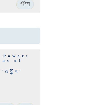
བསྟོད་པ།
l Power:
ṣas of
་འབྱོར་