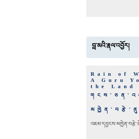
བླ་མའི་རྣལ་འབྱོར།
Rain of 
A Guru Y
the Land
གངས་ཅན་འཇམ
མཁྱེན་བརྩེ་
འཇམ་དབྱངས་མཁྱེན་བརྩེ་ཆོས