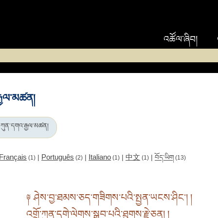
འཚོལ་ཞིབ།
་རྒྱལ་མཚན།
་ཏ་ཀུན་དགའ་རྒྱལ་མཚན།
Français
Português
Italiano
中文
|
|
|
|
བོད་ཡིག
(1)
(2)
(1)
(1)
(13)
༈ ཤེས་བྱ་ཐམས་ཅད་གཟིགས་པའི་སྤྱན་ཡངས་ཤིང་། །
འགྲོ་ཀུན་དགེ་ལེགས་སྒྲུབ་པའི་ཐུགས་རྗེ་ཅན། །