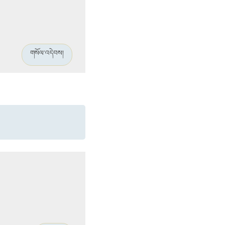
གསོལ་འདེབས།