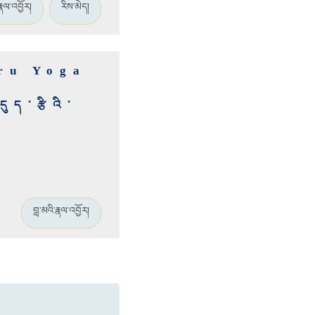
རྣལ་འབྱོར།
རིས་མེད།
ru Yoga
ུད་རྩིའི་
བླ་མའི་རྣལ་འབྱོར།