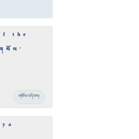
of the
་གསོལ་
གསོལ་འདེབས།
kya