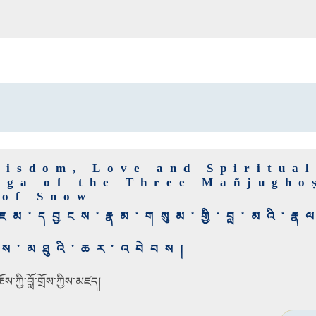
Wisdom, Love and Spiritua
oga of the Three Mañjugho
 of Snow
་དབྱངས་རྣམ་གསུམ་གྱི་བླ་མའི་རྣལ
ནུས་མཐུའི་ཆར་འབེབས།
་ཀྱི་བློ་གྲོས་ཀྱིས་མཛད།