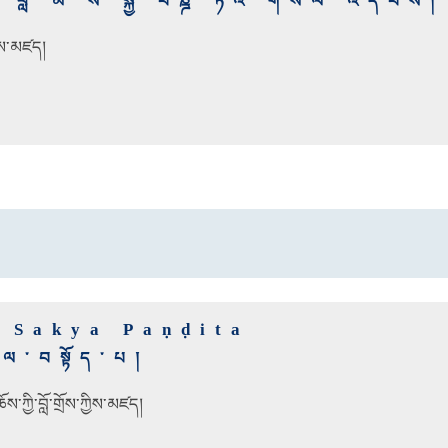
བླ་མ་ས་སྐྱ་པཎྜི་ཏའི་གསོལ་འདེབས།
པས་མཛད།
o Sakya Paṇḍita
ཏ་ལ་བསྟོད་པ།
་ཀྱི་བློ་གྲོས་ཀྱིས་མཛད།