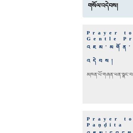
གསོལ་འདེབས།
Prayer t
Gentle P
འཇམ་མགོན་ས་
འདེབས།
མཁན་པོ་གཞན་ཕན་སྣང་
Prayer t
Paṇḍita