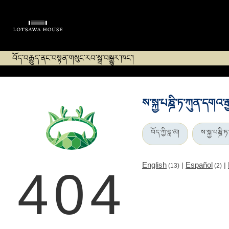
བོད་བརྒྱུད་ནང་བསྟན་གསུང་རབ་སྒྲ་བསྒྱུར་ཁང་།
ས་སྐྱ་པཎྜི་ཏ་ཀུན་དགའ
བོད་ཀྱི་བླ་མ།
ས་སྐྱ་པཎྜི
English
Español
|
|
(13)
(2)
404