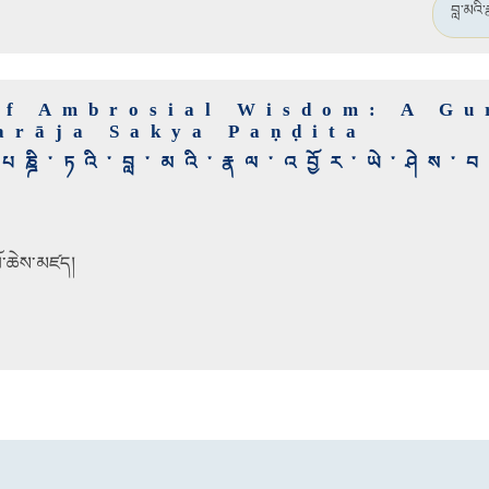
བླ་མའི་
of Ambrosial Wisdom: A Gu
arāja Sakya Paṇḍita
ྱ་པཎྜི་ཏའི་བླ་མའི་རྣལ་འབྱོར་ཡེ་ཤེས་བད
པོ་ཆེས་མཛད།