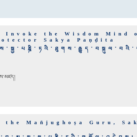
o Invoke the Wisdom Mind 
rotector Sakya Paṇḍita
སྐྱ་པཎྜི་ཏའི་ཐུགས་རྒྱུད་བསྐུལ་བའི
བས་མཛད།
o the Mañjughoṣa Guru, Sa