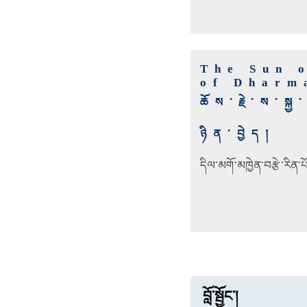
The Sun 
of Dharm
ཆོས་རྗེ་ས་སྐ
ཉིན་བྱེད།
དིལ་མགོ་མཁྱེན་བརྩེ་རིན་
བློ་སྦྱོང་།