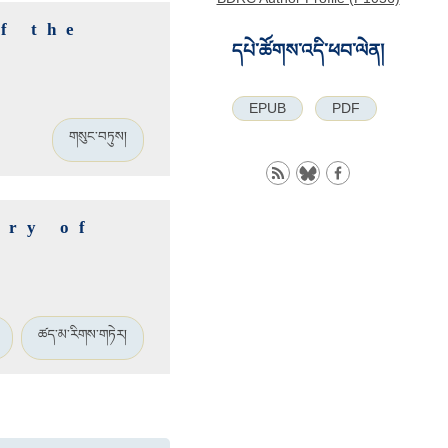
f the
དཔེ་ཚོགས་འདི་ཕབ་ལེན།
EPUB
PDF
གསུང་བཏུས།
ury of
ཚད་མ་རིགས་གཏེར།