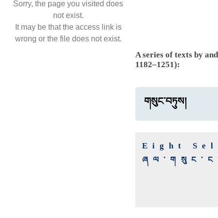
Sorry, the page you visited does
not exist.
It may be that the access link is
wrong or the file does not exist.
A series of texts by a
1182–1251):
གསུང་བཏུས།
Eight Se
ཞལ་གསུང་ང