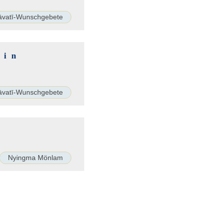
āvatī-Wunschgebete
 in
āvatī-Wunschgebete
Nyingma Mönlam