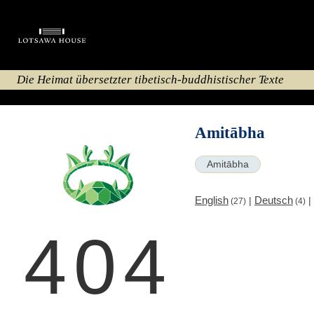
Die Heimat übersetzter tibetisch-buddhistischer Texte
Amitābha
Amitābha
English
Deutsch
|
|
(27)
(4)
404