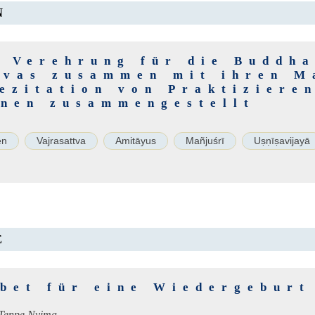
N
r Verehrung für die Buddh
tvas zusammen mit ihren M
Rezitation von Praktiziere
enen zusammengestellt
en
Vajrasattva
Amitāyus
Mañjuśrī
Uṣṇīṣavijayā
E
bet für eine Wiedergeburt
ī