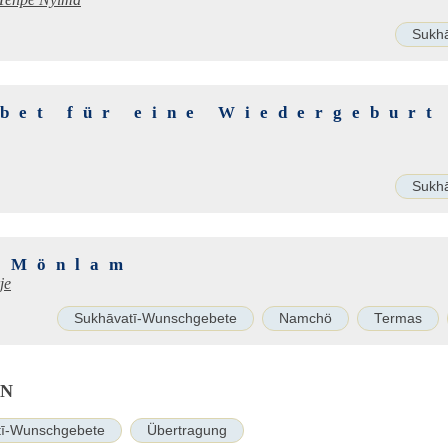
Tenpe Nyima
Sukh
bet für eine Wiedergeburt
ī
Sukh
 Mönlam
je
Sukhāvatī-Wunschgebete
Namchö
Termas
EN
tī-Wunschgebete
Übertragung