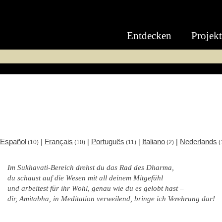
Entdecken
Projek
Español
Français
Português
Italiano
Nederlands
|
|
|
|
(10)
(10)
(11)
(2)
(
Im Sukhavati-Bereich drehst du das Rad des Dharma,
du schaust auf die Wesen mit all deinem Mitgefühl
und arbeitest für ihr Wohl, genau wie du es gelobt hast –
dir, Amitabha, in Meditation verweilend, bringe ich Verehrung dar!