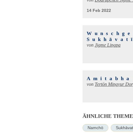
von
Dodrupchen Jigme 
14 Feb 2022
Wunschge
Sukhāvat
von
Jigme Lingpa
Amitabha
von
Tertön Mingyur Dor
ÄHNLICHE THEM
Namchö
Sukhāva