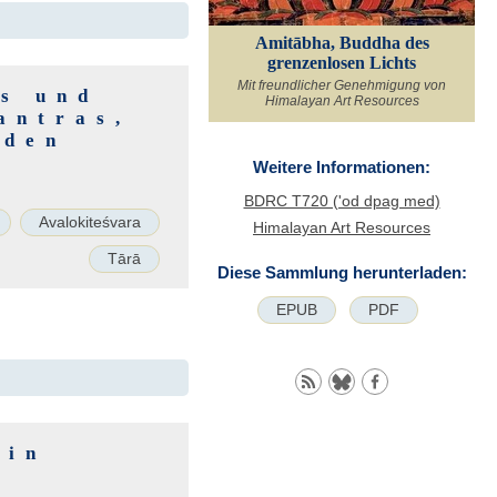
Amitābha, Buddha des
grenzenlosen Lichts
Mit freundlicher Genehmigung von
as und
Himalayan Art Resources
antras,
nden
Weitere Informationen:
BDRC T720 ('od dpag med)
Avalokiteśvara
Himalayan Art Resources
Tārā
Diese Sammlung herunterladen:
EPUB
PDF
 in