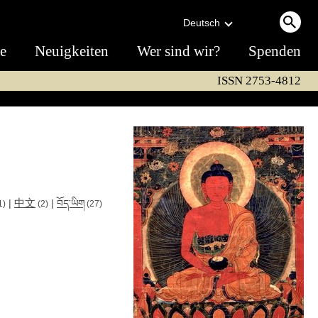
Deutsch
te
Neuigkeiten
Wer sind wir?
Spenden
ISSN 2753-4812
中文
|
|
བོད་ཡིག
1)
(2)
(27)