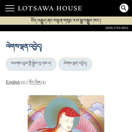
བོད་བརྒྱུད་ནང་བསྟན་གསུང་རབ་སྒྲ་བསྒྱུར་ཁང་།
ISSN 2753-4812
ལེགས་ལྡན་འབྱེད།
འཕགས་ཡུལ་གྱི་སྐྱེས་བུ་དམ་པ།
ལེགས་ལྡན་འབྱེད།
English
|
བོད་ཡིག
(1)
(1)