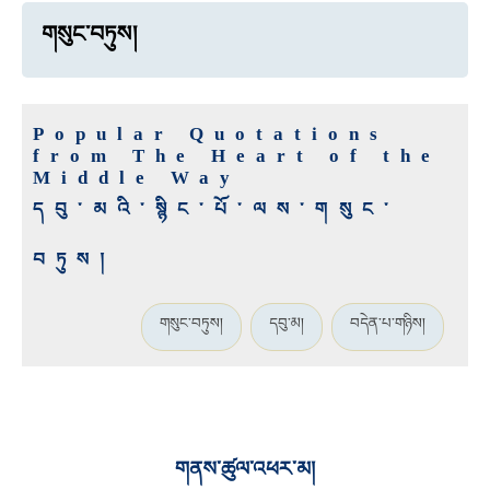
གསུང་བཏུས།
Popular Quotations
from The Heart of the
Middle Way
དབུ་མའི་སྙིང་པོ་ལས་གསུང་
བཏུས།
གསུང་བཏུས།
དབུ་མ།
བདེན་པ་གཉིས།
གནས་ཚུལ་འཕར་མ།