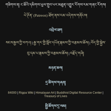
གཟིགས་ན། ང་ཚོའི་དམིགས་ཡུལ་གྲུབ་པར་མཐུན་འགྱུར་རོགས་རམ་གནང་རོགས།
པེ་ཊོན་ (Patreon) ཐོག་ནས་རམ་འདེགས་གནོངས།
འབྲེལ་ཐག
སངས་རྒྱས་ཀྱི་བཀའ།
རྒྱ་གར་གྱི་སློབ་དཔོན་རྣམས་ཀྱི་བརྩམས་ཆོས།
བོད་གྱི་སྐྱེས་
|
|
བུ་དམ་པ་རྣམས་ཀྱི་བརྩམས་ཆོས།
བརྗོད་གཞི།
|
མཉན་ཆས།
དྲ་ཚིགས་གཞན།
84000
|
Rigpa Wiki
|
Himalayan Art
|
Buddhist Digital Resource Center
|
Treasury of Lives
སྤྱི་ཚོགས་དྲ་ལམ།