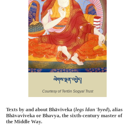
ལེགས་ལྡན་འབྱེད།
Courtesy of Tertön Sogyal Trust
Texts by and about Bhāviveka (
legs ldan 'byed
), alias
Bhāvaviveka or Bhavya, the sixth-century master of
the Middle Way.