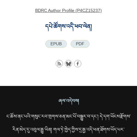
BDRC Author Profile (P4CZ15237)
དཔེ་ཚོགས་འདི་ཕབ་ལེན།
EPUB
PDF
ཞལ་འདེབས།
ང་ཚོས་ནང་པའི་གསུང་རབ་གྲགས་ཅན་མང་པོ་བསྒྱུར་བ་དང་། དེ་དག་ཡོངས་རྫོགས་
རིན་མེད་དུ་འབུལ་རྒྱུ་ཡིན། གལ་ཏེ་ཁྱེད་ཀྱིས་དྲ་རྒྱ་འདི་ཕན་ཐོགས་ཡོད་པར་