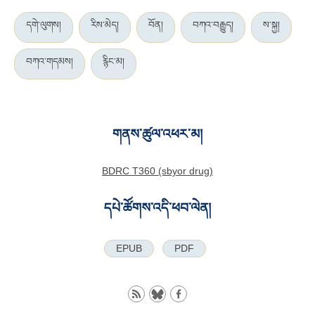
དགེ་ལུགས།
རིས་མེད།
བོན།
བཀའ་བརྒྱུད།
ས་སྐྱ།
བཀའ་གདམས།
རྙིང་མ།
གནས་ཚུལ་འཕར་མ།
BDRC T360 (sbyor drug)
དཔེ་ཚོགས་འདི་ཕབ་ལེན།
EPUB
PDF