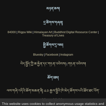
མཉན་ཆས།
དྲ་ཚིགས་གཞན།
84000
|
Rigpa Wiki
|
Himalayan Art
|
Buddhist Digital Resource Center
|
Treasury of Lives
སྤྱི་ཚོགས་དྲ་ལམ།
Bluesky
|
Facebook
|
Instagram
བེད་སྤྱོད་ཀྱི་ཆ་རྐྱེན་དང་གཏན་འབེབས།
གཏན་འབེབས།
|
ཆོག་ཐམ།
ལས་གཞི་འདིའི་ཆོག་མཆན་ནི། 4.0 རྒྱལ་སྤྱིའི་ཁེ་མེད་ཚོགས་པའི་ཐོབ་ཐང་འོག་
ཆོག་ཐམ་ཐོབ་ཡོད།
This website uses cookies to collect anonymous usage statistics and