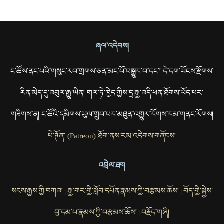
ཞལ་འདེབས།
ང་ཚོས་ནང་པའི་གསུང་རབ་གྲགས་ཅན་མང་པོ་བསྒྱུར་བ་དང་། དེ་དག་ཡོངས་རྫོགས་
རིན་མེད་དུ་འབུལ་རྒྱུ་ཡིན། གལ་ཏེ་ཁྱེད་ཀྱིས་དྲ་རྒྱ་འདི་ཕན་ཐོགས་ཡོད་པར་
གཟིགས་ན། ང་ཚོའི་དམིགས་ཡུལ་གྲུབ་པར་མཐུན་འགྱུར་རོགས་རམ་གནང་རོགས།
པེ་ཊོན་ (Patreon) ཐོག་ནས་རམ་འདེགས་གནོངས།
འབྲེལ་ཐག
སངས་རྒྱས་ཀྱི་བཀའ།
རྒྱ་གར་གྱི་སློབ་དཔོན་རྣམས་ཀྱི་བརྩམས་ཆོས།
བོད་གྱི་སྐྱེས་
|
|
བུ་དམ་པ་རྣམས་ཀྱི་བརྩམས་ཆོས།
བརྗོད་གཞི།
|