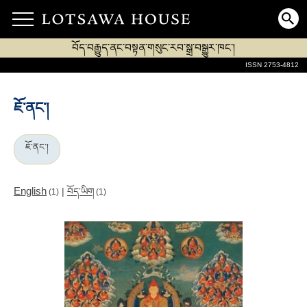
བོད་བརྒྱུད་ནང་བསྟན་གསུང་རབ་སྒྲ་བསྒྱུར་ཁང་།
ISSN 2753-4812
ཇོ་ནང་།
ཇོ་ནང་།
English
|
བོད་ཡིག
(1)
(1)