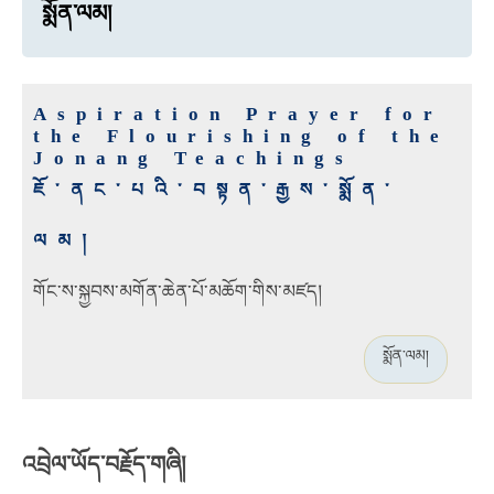
སྨོན་ལམ།
Aspiration Prayer for
the Flourishing of the
Jonang Teachings
ཇོ་ནང་པའི་བསྟན་རྒྱས་སྨོན་
ལམ།
གོང་ས་སྐྱབས་མགོན་ཆེན་པོ་མཆོག
་གིས་མཛད།
སྨོན་ལམ།
འབྲེལ་ཡོད་བརྗོད་གཞི།