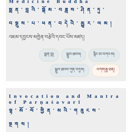
Medicine Buddha
སྨན་བླའི་སྒོམ་བཟླས་ཤིན་ཏུ་
བསྡུས་པ་ཕན་བདེའི་མྱུར་ལམ།
འཇམ་དབྱངས་མཁྱེན་བརྩེའི་དབང་པོས་མཛད།
སྨན་བླ།
སྒྲུབ་ཐབས།
རྙིང་མ་བཀའ་མ།
སྒྲུབ་ཐབས་ཀུན་བཏུས།
བཀག་རྒྱ་ཅན།
Invocation and Mantra
of Parṇaśavarī
ལྷ་མོ་ལོ་གྱིན་མའི་གཟུངས་
སྔགས།