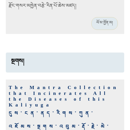
རྫོང་གསར་མཁྱེན་བརྩེ་རིན་པོ་ཆེས་མཛད།
ལོ་མ་གྱོན་མ།
སྔགས།
The Mantra Collection
that Incinerates All
the Diseases of this
Kaliyuga
དུས་ངན་ནད་རིགས་ཀུན་
འཇོམས་སྔགས་འབུམ་རྡོ་རྗེ་མེ་