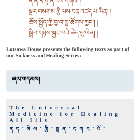
ན་ན་ན་སྟེ་ན་བས་དགའ། །
སྔར་བསགས་ཀྱི་ལས་ངན་འཛད་པ་ཡིན། །
ཆོས་སྤྱོད་ཀྱི་བྱ་བ་སྣ་ཚོགས་ཀྱང་། །
སྒྲིབ་གཉིས་སྦྱང་བའི་ཆེད་དུ་ཡིན། །
Lotsawa House presents the following texts as part of
our Sickness and Healing Series:
ཞལ་གདམས།
The Universal
Medicine for Healing
All Ills
ནད་སེལ་གྱི་སྨན་དཀར་པོ་