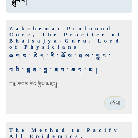
སྒྲུབ་པ།
Zabchema: Profound
Cure, The Practice of
Bhaiṣajya-Guru, Lord
of Physicians
ཆགས་མེད་རི་ཆོས་ནས་བྱུང་
བའི་སྨན་བླ་ཟབ་ཆད་མ།
ཀརྨ་ཆགས་མེད་ཀྱིས་མཛད།
སྨན་བླ།
The Method to Pacify
All Epidemics,