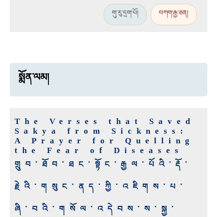
གུ་རུ་དྲག་པོ།
བཀག་རྒྱ་ཅན།
སྨོན་ལམ།
The Verses that Saved
Sakya from Sickness:
A Prayer for Quelling
the Fear of Diseases
གྲུབ་ཐོབ་ཐང་སྟོང་རྒྱལ་པོའི་རྡོ་
རྗེའི་གསུང་ནད་ཀྱི་འཇིགས་པ་
ཞི་བའི་གསོལ་འདེབས་ས་སྐྱ་