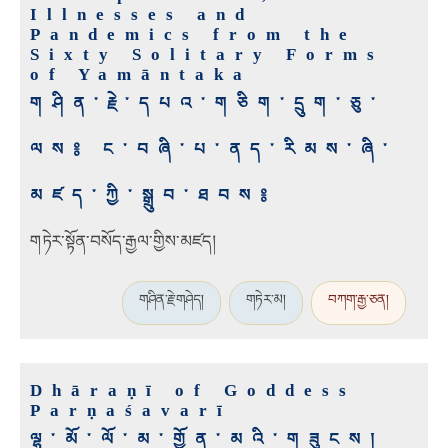
Illnesses and
Pandemics from the
Sixty Solitary Forms
of Yamāntaka
གཤིན་རྗེ་དཔའ་གཅིག་དྲུག་ཅུ་
ལས༔ ང་བཞི་པ་ནད་རིམས་ཞི་
མཛད་ཀྱི་སྒྲུབ་ཐབས༔
གཏེར་སྟོན་བསོད་རྒྱལ་གྱིས་མཛད།
གཤིན་རྗེ་གཤེད།
གཏེར་མ།
བཀག་རྒྱ་ཅན།
Dhāraṇī of Goddess
Parṇaśavarī
ལྷ་མོ་ལོ་མ་གྱོན་མའི་གཟུངས།