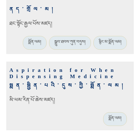
ནད་གྲོལ་མ།
ཐང་སྟོང་རྒྱལ་པོས་མཛད།
སྨོན་ལམ།
སྒྲུབ་ཐབས་ཀུན་བཏུས།
རྙིང་མ་སྨོན་ལམ།
Aspiration for When
Dispensing Medicine
སྨན་སྦྱིན་པའི་དུས་ཀྱི་སྨོན་ལམ།
མི་ཕམ་རིན་པོ་ཆེས་མཛད།
སྨོན་ལམ།