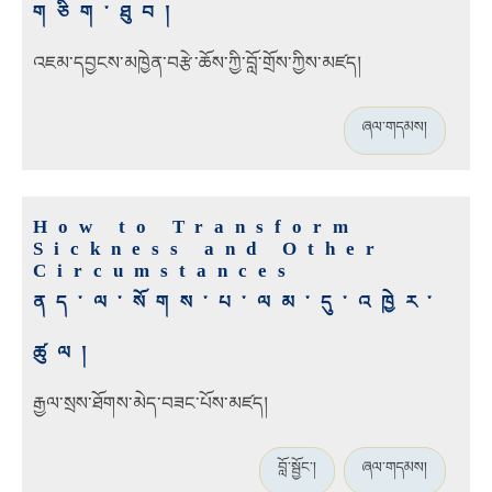
གཅིག་ཐུབ།
འཇམ་དབྱངས་མཁྱེན་བརྩེ་ཆོས་ཀྱི་བློ་གྲོས་ཀྱིས་མཛད།
ཞལ་གདམས།
How to Transform
Sickness and Other
Circumstances
ནད་ལ་སོགས་པ་ལམ་དུ་འཁྱེར་
ཚུལ།
རྒྱལ་སྲས་ཐོགས་མེད་བཟང་པོས་མཛད།
བློ་སྦྱོང་།
ཞལ་གདམས།