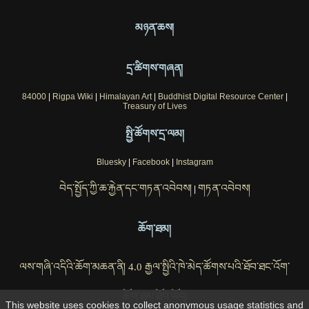
མཉན་ཆས།
དྲ་ཚིགས་གཞན།
84000
|
Rigpa Wiki
|
Himalayan Art
|
Buddhist Digital Resource Center
|
Treasury of Lives
སྤྱི་ཚོགས་དྲ་ལམ།
Bluesky
|
Facebook
|
Instagram
བེད་སྤྱོད་ཀྱི་ཆ་རྐྱེན་དང་གཏན་འབེབས།
གཏན་འབེབས།
|
ཆོག་ཐམ།
ལས་གཞི་འདིའི་ཆོག་མཆན་ནི། 4.0 རྒྱལ་སྤྱིའི་ཁེ་མེད་ཚོགས་པའི་ཐོབ་ཐང་འོག་
ཆོག་ཐམ་ཐོབ་ཡོད།
This website uses cookies to collect anonymous usage statistics and