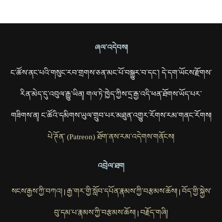
ཞལ་འདེབས།
ང་ཚོས་ནང་པའི་གསུང་རབ་གྲགས་ཅན་མང་པོ་བསྒྱུར་བ་དང་། དེ་དག་ཡོངས་རྫོགས་
རིན་མེད་དུ་འབུལ་རྒྱུ་ཡིན། གལ་ཏེ་ཁྱེད་ཀྱིས་དྲ་རྒྱ་འདི་ཕན་ཐོགས་ཡོད་པར་
གཟིགས་ན། ང་ཚོའི་དམིགས་ཡུལ་གྲུབ་པར་མཐུན་འགྱུར་རོགས་རམ་གནང་རོགས།
པེ་ཊོན་ (Patreon) ཐོག་ནས་རམ་འདེགས་གནོངས།
འབྲེལ་ཐག
སངས་རྒྱས་ཀྱི་བཀའ།
རྒྱ་གར་གྱི་སློབ་དཔོན་རྣམས་ཀྱི་བརྩམས་ཆོས།
བོད་གྱི་སྐྱེས་
|
|
བུ་དམ་པ་རྣམས་ཀྱི་བརྩམས་ཆོས།
བརྗོད་གཞི།
|