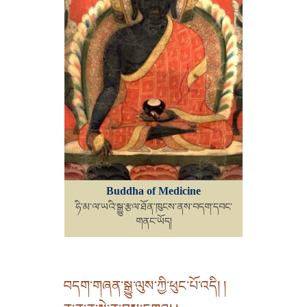
Buddha of Medicine
ཧི་མ་ལ་ཡའི་སྒྱུ་རྩལ་ཐོན་ཁུངས་ནས་བདག་དབང་
གནང་ཡོད།
བདག་གཞན་སྒྱུ་ལུས་ཀྱི་ཕུང་པོ་འདི། །