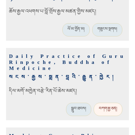
ཆོས་རྒྱལ་འཕགས་པ་བློ་གྲོས་རྒྱལ་མཚན་གྱིས་མཛད།
ལོ་མ་གྱོན་མ།
གཟུངས་སྔགས།
Daily Practice of Guru
Rinpoche, Buddha of
Medicine
སངས་རྒྱས་སྨན་བླའི་རྒྱུན་ཁྱེར།
དིལ་མགོ་མཁྱེན་བརྩེ་རིན་པོ་ཆེས་མཛད།
སྒྲུབ་ཐབས།
བཀག་རྒྱ་ཅན།