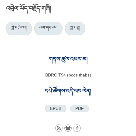
འབྲེལ་ཡོད་བརྗོད་གཞི།
སྨེ་བརྩེགས།
ཞལ་གདམས།
སྨན་བླ།
གནས་ཚུལ་འཕར་མ།
BDRC T94 (bcos thabs)
དཔེ་ཚོགས་འདི་ཕབ་ལེན།
EPUB
PDF