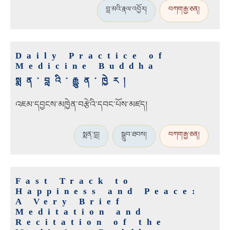
བླ་མའི་རྣལ་འབྱོར།
བཀག་རྒྱ་ཅན།
Daily Practice of
Medicine Buddha
སྨན་བླའི་རྒྱུན་ཁྱེར།
འཇམ་དབྱངས་མཁྱེན་བརྩེའི་དབང་པོས་མཛད།
སྨན་བླ།
སྒྲུབ་ཐབས།
བཀག་རྒྱ་ཅན།
Fast Track to
Happiness and Peace:
A Very Brief
Meditation and
Recitation of the