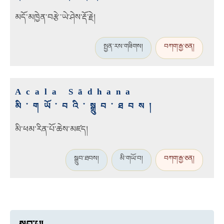
མདོ་མཁྱེན་བརྩེ་ཡེ་ཤེས་རྡོ་རྗེ།
སྤྱན་རས་གཟིགས།
བཀག་རྒྱ་ཅན།
Acala Sādhana
མི་གཡོ་བའི་སྒྲུབ་ཐབས།
མི་ཕམ་རིན་པོ་ཆེས་མཛད།
སྒྲུབ་ཐབས།
མི་གཡོ་བ།
བཀག་རྒྱ་ཅན།