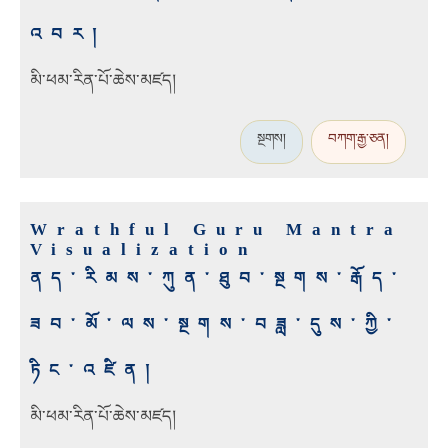
འབར།
མི་ཕམ་རིན་པོ་ཆེས་མཛད།
སྔགས།
བཀག་རྒྱ་ཅན།
Wrathful Guru Mantra
Visualization
ནད་རིམས་ཀུན་ཐུབ་སྔགས་རྒོད་
ཟབ་མོ་ལས་སྔགས་བཟླ་དུས་ཀྱི་
ཏིང་འཛིན།
མི་ཕམ་རིན་པོ་ཆེས་མཛད།