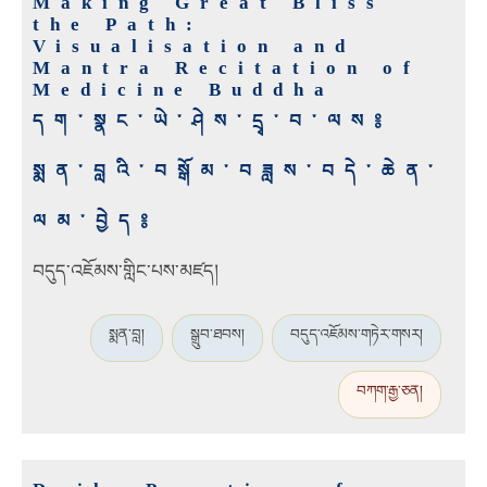
Making Great Bliss
the Path:
Visualisation and
Mantra Recitation of
Medicine Buddha
དག་སྣང་ཡེ་ཤེས་དྲྭ་བ་ལས༔
སྨན་བླའི་བསྒོམ་བཟླས་བདེ་ཆེན་
ལམ་བྱེད༔
བདུད་འཇོམས་གླིང་པས་མཛད།
སྨན་བླ།
སྒྲུབ་ཐབས།
བདུད་འཇོམས་གཏེར་གསར།
བཀག་རྒྱ་ཅན།