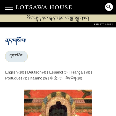
བོད་བརྒྱུད་ནང་བསྟན་གསུང་རབ་སྒྲ་བསྒྱུར་ཁང་།
ISSN 2753-4812
ནད་གསོ་བ།
ནད་གསོ་བ།
English
Deutsch
Español
Français
|
|
|
|
(20)
(4)
(5)
(8)
Português
Italiano
中文
|
|
|
བོད་ཡིག
(3)
(3)
(5)
(20)