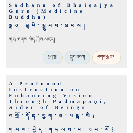
Sādhana of Bhaiṣajya
Guru (Medicine
Buddha)
སྨན་བླའི་སྒྲུབས་ཐབས།
ཀརྨ་ཆགས་མེད་ཀྱིས་མཛད།
སྨན་བླ།
སྒྲུབ་ཐབས།
བཀག་རྒྱ་ཅན།
A Profound
Instruction on
Enhancing Vision
Through Padmapāṇi,
Aider of Beings
འགྲོ་དོན་ཕྱག་ན་པདྨ་ཡི༔
གསལ་བྱེད་གདམས་པ་ཟབ་མོ༔