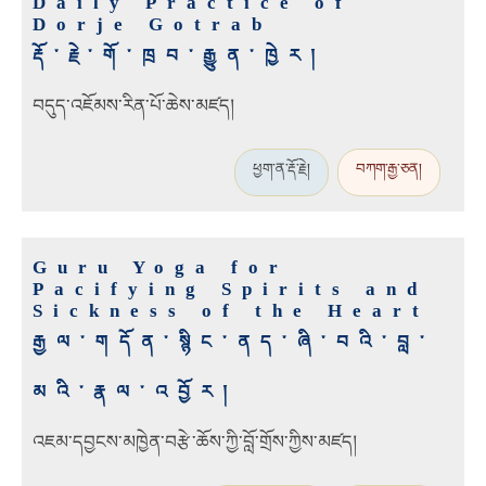
Daily Practice of
Dorje Gotrab
རྡོ་རྗེ་གོ་ཁྲབ་རྒྱུན་ཁྱེར།
བདུད་འཇོམས་རིན་པོ་ཆེས་མཛད།
ཕྱག་ན་རྡོ་རྗེ།
བཀག་རྒྱ་ཅན།
Guru Yoga for
Pacifying Spirits and
Sickness of the Heart
རྒྱལ་གདོན་སྙིང་ནད་ཞི་བའི་བླ་
མའི་རྣལ་འབྱོར།
འཇམ་དབྱངས་མཁྱེན་བརྩེ་ཆོས་ཀྱི་བློ་གྲོས་ཀྱིས་མཛད།