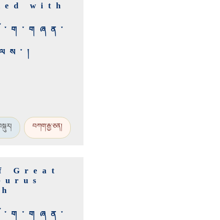
ned with
་ཆོ་ག་གཞན་
ངལས་།
སྐུར།
བཀག་རྒྱ་ཅན།
f Great
Gurus
th
་ཆོ་ག་གཞན་