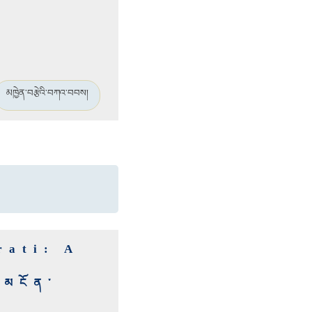
མཁྱེན་བརྩེའི་བཀའ་བབས།
rati: A
ར་མངོན་