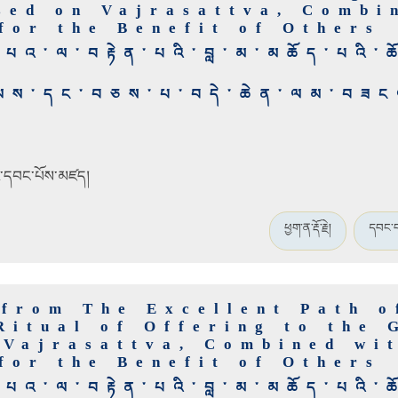
sed on Vajrasattva, Combi
for the Benefit of Others
མས་དཔའ་ལ་བརྟེན་པའི་བླ་མ་མཆོད་པའི
ིན་ལས་དང་བཅས་པ་བདེ་ཆེན་ལམ་བཟ
ི་དབང་པོས་མཛད།
ཕྱག་ན་རྡོ་རྗེ།
དབང་བ
 from The Excellent Path o
Ritual of Offering to the 
 Vajrasattva, Combined wi
for the Benefit of Others
མས་དཔའ་ལ་བརྟེན་པའི་བླ་མ་མཆོད་པའི