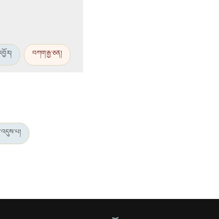
འབྱོར།
བཀག་རྒྱ་ཅན།
་འདུས་པ།