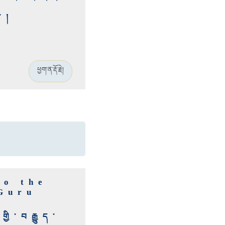
་།
ཕྱག་ན་རྡོ་རྗེ།
to the
 Guru
ྱི་བརྒྱུད་