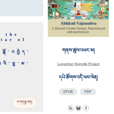
Abhirati Vajrasattva
© Deorali Choten Gonpa. Reproduced
t
with permission.
s the
tar of
གནས་ཚུལ་འཕར་མ།
སྒོ་འབྱེད་
པའི་བླ་མ་
Longchen Nyingtik Project
དཔེ་ཚོགས་འདི་ཕབ་ལེན།
EPUB
PDF
བཀག་རྒྱ་ཅན།