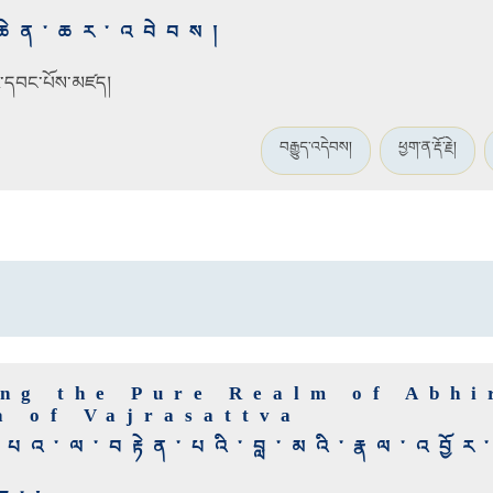
་ཆེན་ཆར་འབེབས།
ི་དབང་པོས་མཛད།
བརྒྱུད་འདེབས།
ཕྱག་ན་རྡོ་རྗེ།
ing the Pure Realm of Abhi
a of Vajrasattva
ས་དཔའ་ལ་བརྟེན་པའི་བླ་མའི་རྣལ་འབྱོ