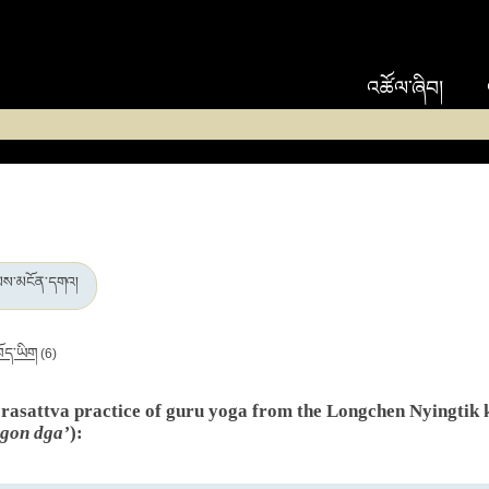
འཚོལ་ཞིབ།
ེམས་མངོན་དགའ།
བོད་ཡིག
(6)
ajrasattva practice of guru yoga from the Longchen Nyingti
gon dga’
):