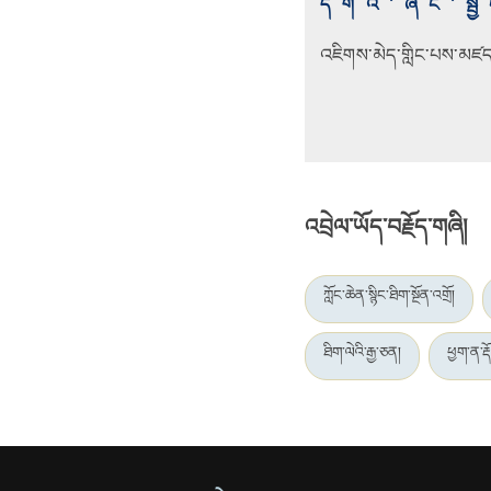
དགའི་ཞིང་སྦྱ
འཇིགས་མེད་གླིང་པས་མཛད
འབྲེལ་ཡོད་བརྗོད་གཞི།
ཀློང་ཆེན་སྙིང་ཐིག་སྔོན་འགྲོ།
ཐིག་ལེའི་རྒྱ་ཅན།
ཕྱག་ན་རྡོ་