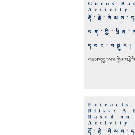
Gurus Ba
Activity 
རྡོ་རྗེ་སེ
ཕན་གྱི་ཕྲ
དབང་བསྐུར།
འཇམ་དབྱངས་མཁྱེན་བརྩེའ
Extracts
Bliss: A 
Based on
Activity 
རྡོ་རྗེ་སེ