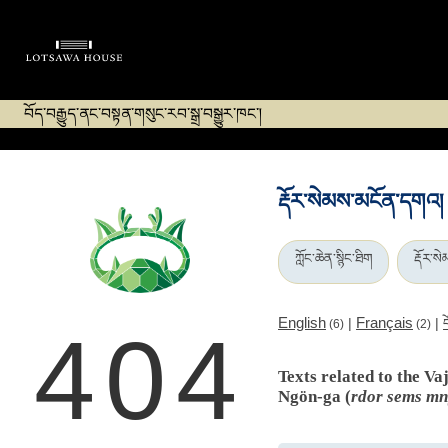
བོད་བརྒྱུད་ནང་བསྟན་གསུང་རབ་སྒྲ་བསྒྱུར་ཁང་།
རྡོར་སེམས་མངོན་དགའ།
ཀློང་ཆེན་སྙིང་ཐིག
རྡོར་ས
English
Français
|
|
(6)
(2)
404
Texts related to the V
Ngön-ga (
rdor sems mn