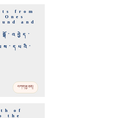
cts from
e Ones
ound and
སྒོ་འབྱེད་
ེམས་དཔའི་
བཀག་རྒྱ་ཅན།
th of
o the