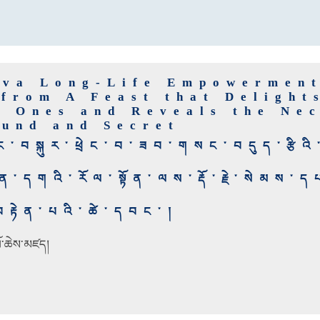
tva Long-Life Empowermen
 from A Feast that Delight
e Ones and Reveals the Nec
ound and Secret
བང་བསྐུར་ཕྲེང་བ་ཟབ་གསང་བདུད་རྩིའི་
་དགའི་རོལ་སྟོན་ལས་རྡོ་རྗེ་སེམས་ད
རྟེན་པའི་ཚེ་དབང་།
པོ་ཆེས་མཛད།