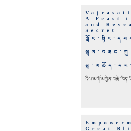
Vajrasat
A Feast 
and Reve
Secret
ཀློང་སྙིང་ད
སྐལ་བཟང་ཀུ
བླ་མཆོད་དང་
དིལ་མགོ་མཁྱེན་བརྩེ་རིན་
Empowerm
Great Bli