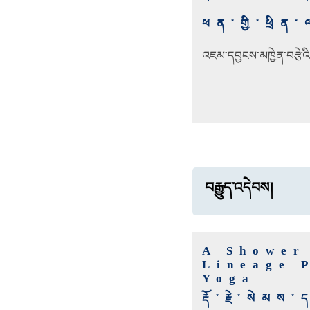
ཕན་གྱི་ཕྲ
འཇམ་དབྱངས་མཁྱེན་བརྩེའ
བརྒྱུད་འདེབས།
A Shower
Lineage 
Yoga
རྡོ་རྗེ་སེམས