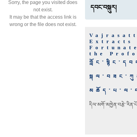
Sorry, the page you visited does
དབང་བསྐུར།
not exist.
It may be that the access link is
wrong or the file does not exist.
Vajrasat
Extracts
Fortunat
the Prof
ཀློང་སྙིང་ད
སྐལ་བཟང་ཀུན
མཆོད་པ་ལ་བ
དིལ་མགོ་མཁྱེན་བརྩེ་རིན་