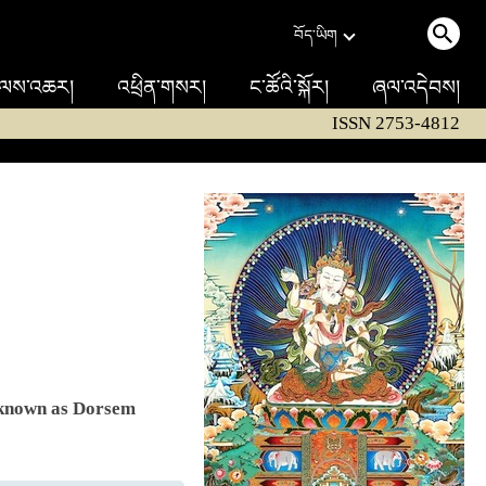
བོད་ཡིག
ལས་འཆར།
འཕྲིན་གསར།
ང་ཚོའི་སྐོར།
ཞལ་འདེབས།
ISSN 2753-4812
k known as Dorsem