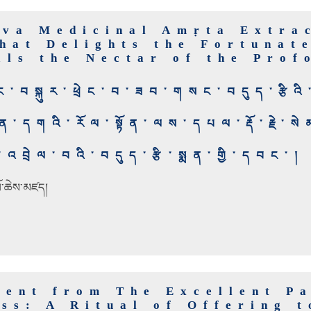
tva Medicinal Amṛta Extra
that Delights the Fortunat
als the Nectar of the Prof
བང་བསྐུར་ཕྲེང་བ་ཟབ་གསང་བདུད་རྩིའི་
ན་དགའི་རོལ་སྟོན་ལས་དཔལ་རྡོ་རྗེ་ས
འབྲེལ་བའི་བདུད་རྩི་སྨན་གྱི་དབང་།
པོ་ཆེས་མཛད།
ent from The Excellent Pa
ss: A Ritual of Offering t