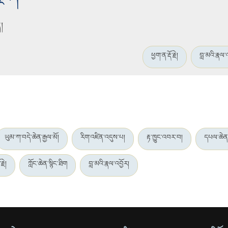
ོང་།
།
ཕྱག་ན་རྡོ་རྗེ།
བླ་མའི་རྣལ་
ཡུམ་ཀ་བདེ་ཆེན་རྒྱལ་མོ།
རིག་འཛིན་འདུས་པ།
རྟ་ཁྱུང་འབར་བ།
དཔལ་ཆེན
རྗེ།
ཀློང་ཆེན་སྙིང་ཐིག
བླ་མའི་རྣལ་འབྱོར།