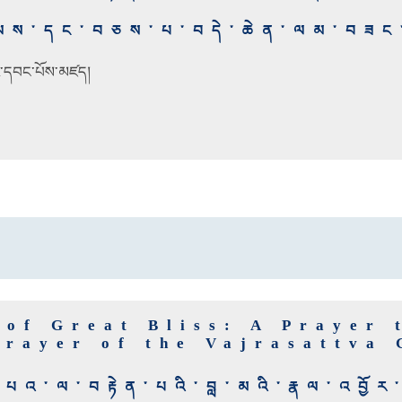
ིན་ལས་དང་བཅས་པ་བདེ་ཆེན་ལམ་བཟང
ི་དབང་པོས་མཛད།
 of Great Bliss: A Prayer 
Prayer of the Vajrasattva
་དཔའ་ལ་བརྟེན་པའི་བླ་མའི་རྣལ་འབྱོར་ག