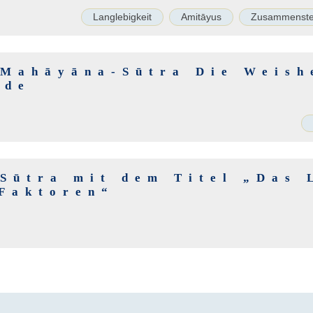
Langlebigkeit
Amitāyus
Zusammenste
 Mahāyāna-Sūtra Die Weish
nde
 Sūtra mit dem Titel „Das 
 Faktoren“