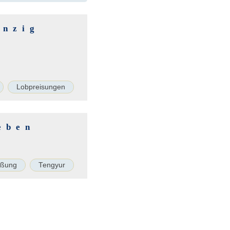
anzig
Lobpreisungen
eben
ißung
Tengyur