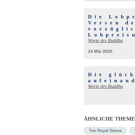
Die Lobp
Versen d
vorzügli
Lobpreis
Worte des Buddha
14 Mär 2020
Die glüc
aufeinan
Worte des Buddha
ÄHNLICHE THEM
Ten Royal Sūtras