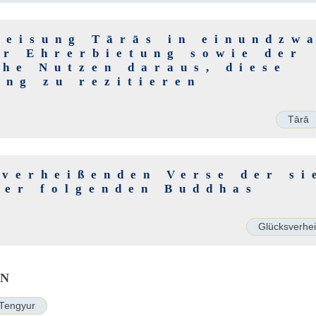
reisung Tārās in einundzw
er Ehrerbietung sowie der
che Nutzen daraus, diese
ung zu rezitieren
Tārā
kverheißenden Verse der si
der folgenden Buddhas
Glücksverhe
EN
Tengyur