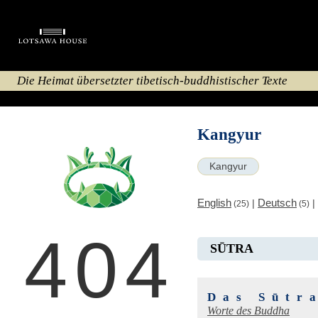
Die Heimat übersetzter tibetisch-buddhistischer Texte
Kangyur
Kangyur
English
Deutsch
|
|
(25)
(5)
404
SŪTRA
Das Sūtr
Worte des Buddha