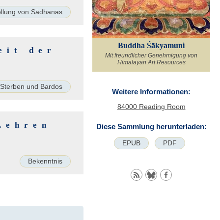
llung von Sādhanas
Buddha Śākyamuni
eit der
Mit freundlicher Genehmigung von
Himalayan Art Resources
Sterben und Bardos
Weitere Informationen:
84000 Reading Room
Lehren
Diese Sammlung herunterladen:
EPUB
PDF
Bekenntnis