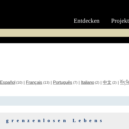
Entdecken
Projek
Español
Français
Português
Italiano
中文
|
|
|
|
|
བོད་ཡ
(10)
(13)
(7)
(2)
(2)
a grenzenlosen Lebens