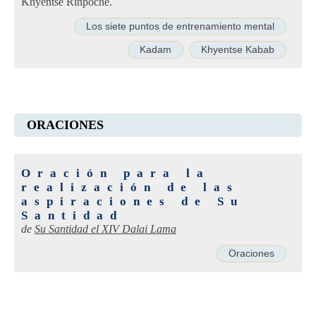
Khyentse Rinpoche.
Los siete puntos de entrenamiento mental
Kadam
Khyentse Kabab
ORACIONES
Oración para la
realización de las
aspiraciones de Su
Santidad
de
Su Santidad el XIV Dalai Lama
Oraciones