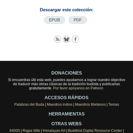
Descargar este colección:
EPUB
PDF
DONACIONES
Si encuentras útil esta web, puedes ayudarnos a lograr nuestro objectivo
de traducir más obras clásicas de la tradición budista y publicarlas
gratuitamente.
Por favor apóyanos en Patreon.
ACCESOS RÁPIDOS
Palabras del Buda
|
Maestros indios
|
Maestros tibetanos
|
Temas
HERRAMIENTAS
OTRAS WEBS
84000
|
Rigpa Wiki
|
Himalayan Art
|
Buddhist Digital Resource Center
|