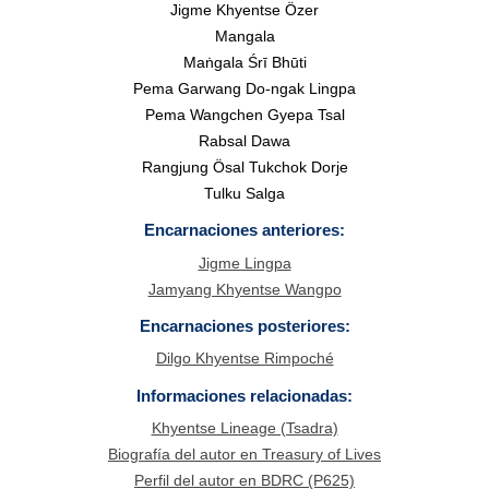
Jigme Khyentse Özer
Mangala
Maṅgala Śrī Bhūti
Pema Garwang Do-ngak Lingpa
Pema Wangchen Gyepa Tsal
Rabsal Dawa
Rangjung Ösal Tukchok Dorje
Tulku Salga
Encarnaciones anteriores:
Jigme Lingpa
Jamyang Khyentse Wangpo
Encarnaciones posteriores:
Dilgo Khyentse Rimpoché
Informaciones relacionadas:
Khyentse Lineage (Tsadra)
Biografía del autor en Treasury of Lives
Perfil del autor en BDRC (P625)