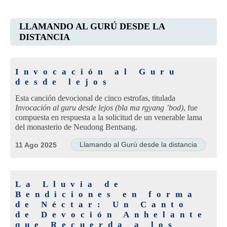
LLAMANDO AL GURÚ DESDE LA
DISTANCIA
Invocación al Guru
desde lejos
Esta canción devocional de cinco estrofas, titulada
Invocación al guru desde lejos (bla ma rgyang ’bod)
, fue
compuesta en respuesta a la solicitud de un venerable lama
del monasterio de Neudong Bentsang.
Llamando al Gurú desde la distancia
11 Ago 2025
La Lluvia de
Bendiciones en forma
de Néctar: Un Canto
de Devoción Anhelante
que Recuerda a los