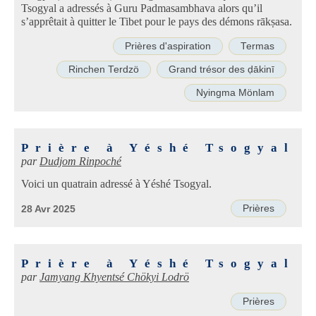
Tsogyal a adressés à Guru Padmasambhava alors qu’il
s’apprêtait à quitter le Tibet pour le pays des démons rākṣasa.
Prières d'aspiration
Termas
Rinchen Terdzö
Grand trésor des ḍākinī
Nyingma Mönlam
Prière à Yéshé Tsogyal
par
Dudjom Rinpoché
Voici un quatrain adressé à Yéshé Tsogyal.
Prières
28 Avr 2025
Prière à Yéshé Tsogyal
par
Jamyang Khyentsé Chökyi Lodrö
Prières