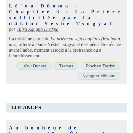
Lé'ou Dünma –
Chapitre 3 : La Prière
sollicitée par la
dâkinî Yéshé Tsogyal
par
Tulku Zangpo Drakpa
La troisième partie de
La prière en sept chapitres (le'u bdun
ma)
, offerte à Dame Yéshé Tsogyal et destinée à être récitée
avant l’aube, moment associé à la croissance ou à
l’enrichissement.
Lé’ou Dünma
Termas
Rinchen Terdzö
Nyingma Mönlam
LOUANGES
Au bonheur de