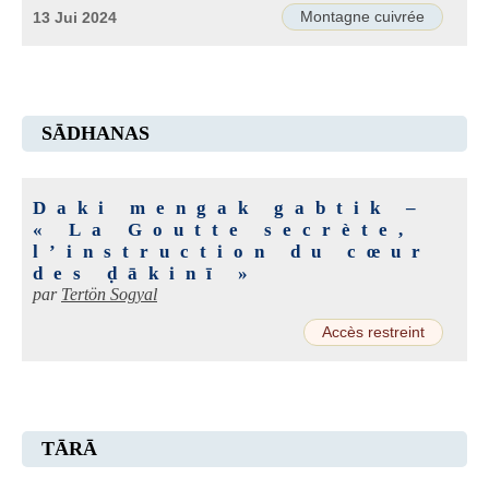
Montagne cuivrée
13 Jui 2024
SĀDHANAS
Daki mengak gabtik –
« La Goutte secrète,
l’instruction du cœur
des ḍākinī »
par
Tertön Sogyal
Accès restreint
TĀRĀ