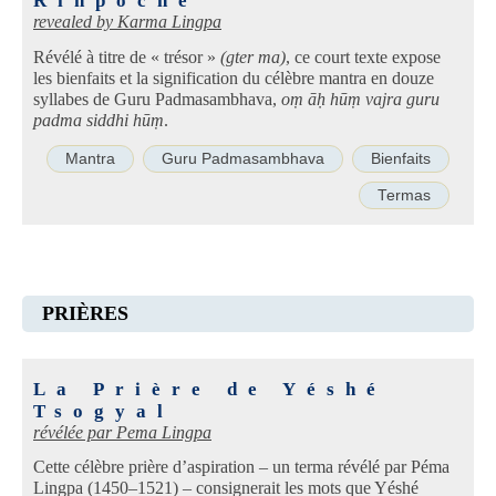
Rinpoché
revealed by
Karma Lingpa
Révélé à titre de « trésor »
(gter ma)
, ce court texte expose
les bienfaits et la signification du célèbre mantra en douze
syllabes de Guru Padmasambhava,
oṃ āḥ hūṃ vajra guru
padma siddhi hūṃ
.
Mantra
Guru Padmasambhava
Bienfaits
Termas
PRIÈRES
La Prière de Yéshé
Tsogyal
révélée par
Pema Lingpa
Cette célèbre prière d’aspiration – un terma révélé par Péma
Lingpa (1450–1521) – consignerait les mots que Yéshé