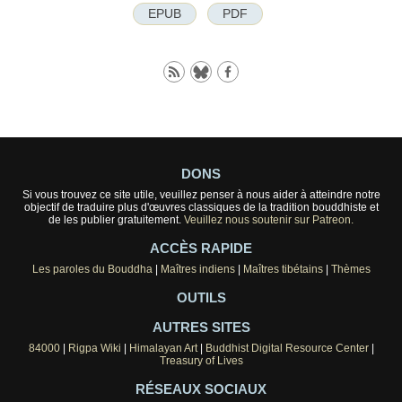
EPUB
PDF
DONS
Si vous trouvez ce site utile, veuillez penser à nous aider à atteindre notre
objectif de traduire plus d'œuvres classiques de la tradition bouddhiste et
de les publier gratuitement.
Veuillez nous soutenir sur Patreon.
ACCÈS RAPIDE
Les paroles du Bouddha
|
Maîtres indiens
|
Maîtres tibétains
|
Thèmes
OUTILS
AUTRES SITES
84000
|
Rigpa Wiki
|
Himalayan Art
|
Buddhist Digital Resource Center
|
Treasury of Lives
RÉSEAUX SOCIAUX