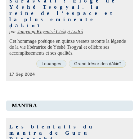
Sarasvatī : Éloge de
Yéshé Tsogyal, la
reine de l’espace et
la plus éminente
ḍākinī
par
Jamyang Khyentsé Chökyi Lodrö
Cet hommage poétique en quinze versets raconte la légende
de la vie libératrice de Yéshé Tsogyal et célèbre ses
accomplissements et ses qualités.
Louanges
Grand trésor des ḍākinī
17 Sep 2024
MANTRA
Les bienfaits du
mantra de Guru