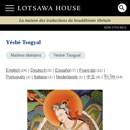
La maison des traductions du bouddhisme tibétain
ISSN 2753-4812
Yéshé Tsogyal
Maîtres tibétains
Yéshé Tsogyal
English
Deutsch
Español
Français
|
|
|
|
(24)
(5)
(7)
(11)
Português
Italiano
Nederlands
中文
|
|
|
|
བོད་ཡིག
(1)
(1)
(1)
(4)
(24)