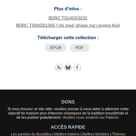
Plus d'infos :
BDRC T01AG03032
BDRC T00AG01366 ('chi med 'phags ma'i snying thig)
Télécharger cette collection :
EPUB
PDF
DONS
Si vous trouvez ce site utile, veuillez penser à nous aider à atteindre notre
objectif de traduire plus d'œuvres classiques de la tradition bouddhiste et
de les publier gratuitement.
Veuillez nous soutenir sur Patreon.
ACCÈS RAPIDE
Les paroles du Bouddha
|
Maîtres indiens
|
Maîtres tibétains
|
Thèmes