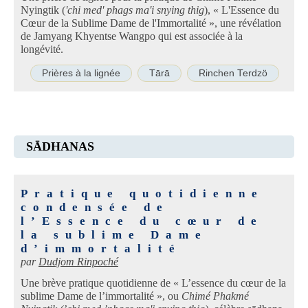
Nyingtik (
'chi med' phags ma'i snying thig
), « L'Essence du
Cœur de la Sublime Dame de l'Immortalité », une révélation
de Jamyang Khyentse Wangpo qui est associée à la
longévité.
Prières à la lignée
Tārā
Rinchen Terdzö
SĀDHANAS
Pratique quotidienne
condensée de
l’Essence du cœur de
la sublime Dame
d’immortalité
par
Dudjom Rinpoché
Une brève pratique quotidienne de « L’essence du cœur de la
sublime Dame de l’immortalité », ou
Chimé Phakmé