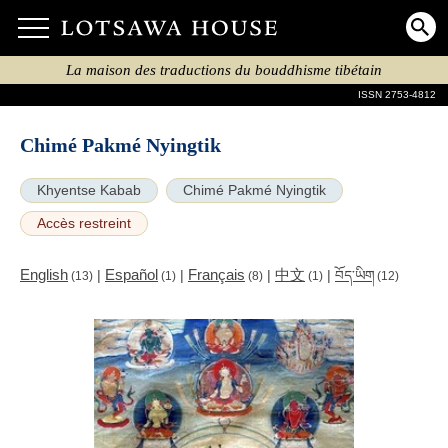
La maison des traductions du bouddhisme tibétain
ISSN 2753-4812
Chimé Pakmé Nyingtik
Khyentse Kabab
Chimé Pakmé Nyingtik
Accès restreint
English
Español
Français
中文
|
|
|
|
བོད་ཡིག
(13)
(1)
(8)
(1)
(12)