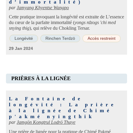
d’immortalité)
par
Jamyang Khyentse Wangpo
Cette pratique invoquant la longévité est extraite de L’essence
du cœur de la parfaite immortalité (
yongs rdzogs 'chi med
snying thig
), qui relève du Chokling Tersar.
Longévité
Rinchen Terdzö
Accès restreint
29 Jan 2024
PRIÈRES À LA LIGNÉE
La Fontaine de
longévité : La prière
à la lignée de Chimé
p'akmé nyingthik
par
Jamgön Kongtrul Lodrö Thaye
Une prière de lignée pour la pratique de Chimé Pakmé