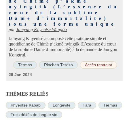
de Chimé p’akmé
nyingtik (L’essence du
cœur de la sublime
Dame d’immortalité)
sous une forme unique
par
Jamyang Khyentse Wangpo
Jamyang Khyentsé a composé cette pratique simple et
quotidienne de Chimé p’akmé nyingtik (L’essence du cœur
de la sublime Dame d’immortalité) à la demande de Jamgön
Kongtrul.
Termas
Rinchen Terdzö
Accès restreint
29 Jan 2024
THÈMES RELIÉS
Khyentse Kabab
Longévité
Tārā
Termas
Trois déités de longue vie