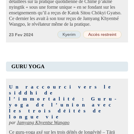
détaillées sur la pratique quotidienne de Chimé p’akmé
nyingtik « sous une forme unique » en se fondant sur les
enseignements qu’il a reçus de Katok Sitou Chökyi Gyatso.
Ce dernier les avait à son tour reçus de Jamyang Khyentsé
Wangpo, le révélateur même de la pratique.
Kyerim
Accès restreint
23 Fev 2024
GURU YOGA
Un raccourci vers le
siddhi de
l’immortalité : Guru-
yoga de l’union avec
les trois déités de
longue vie
par
Jamyang Khyentse Wangpo
Ce guru-yoga axé sur les trois déités de longévité – Tārā