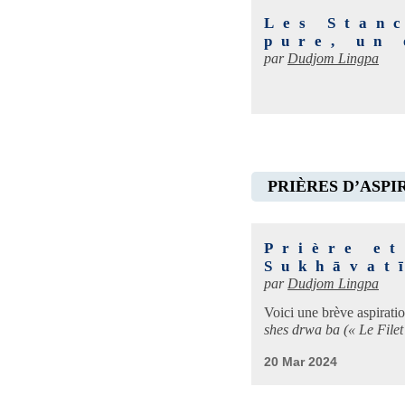
Les Stanc
pure, un
par
Dudjom Lingpa
PRIÈRES D’ASPI
Prière et
Sukhāvat
par
Dudjom Lingpa
Voici une brève aspiratio
shes drwa ba (« Le Filet
20 Mar 2024