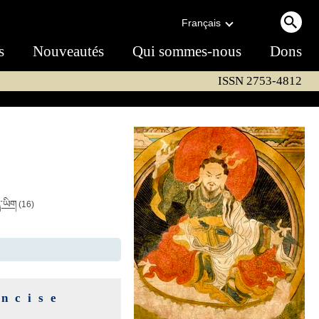
Français
s
Nouveautés
Qui sommes-nous
Dons
ISSN 2753-4812
ད་ཡིག
(16)
oncise
e