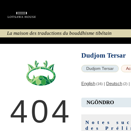
La maison des traductions du bouddhisme tibétain
Dudjom Tersar
Dudjom Tersar
Ac
English
Deutsch
|
|
(16)
(2)
404
NGÖNDRO
Notes suc
des Prél