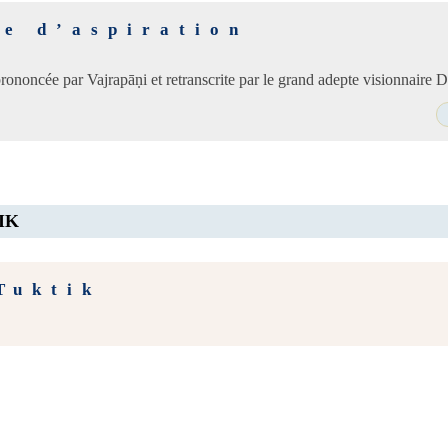
re d’aspiration
prononcée par Vajrapāṇi et retranscrite par le grand adepte visionnaire
IK
Tuktik