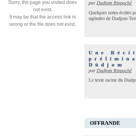
Sorry, the page you visited does
par
Dudjom Rinpoché
not exist.
Quelques notes écrites p
It may be that the access link is
ngöndro de Dudjom Ters
wrong or the file does not exist.
Une Réci
prélimin
Düdjom
par
Dudjom Rinpoché
Le texte racine du Dud
OFFRANDE