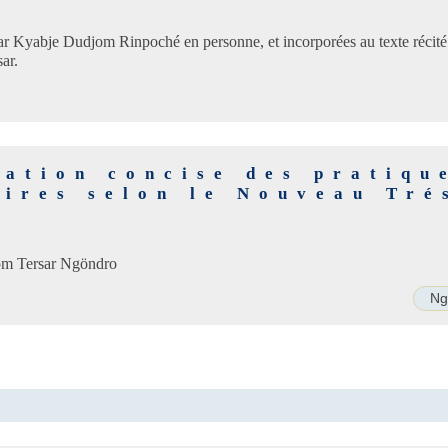
ar Kyabje Dudjom Rinpoché en personne, et incorporées au texte récité
ar.
tation concise des pratiqu
aires selon le Nouveau Tré
jom Tersar Ngöndro
Ng