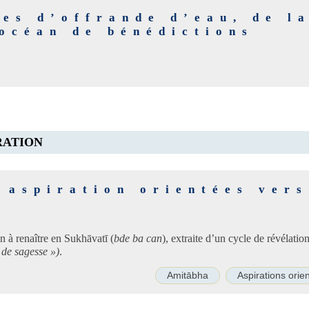
es d’offrande d’eau, de l
 océan de bénédictions
RATION
 aspiration orientées vers
ī
n à renaître en Sukhāvatī (
bde ba can
), extraite d’un cycle de révélati
 de sagesse »)
.
Amitābha
Aspirations orie