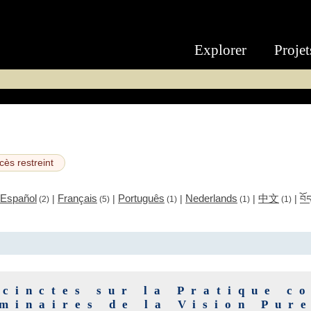
Explorer
Projet
cès restreint
Español
Français
Português
Nederlands
中文
|
|
|
|
|
བོ
(2)
(5)
(1)
(1)
(1)
cinctes sur la Pratique c
iminaires de la Vision Pur