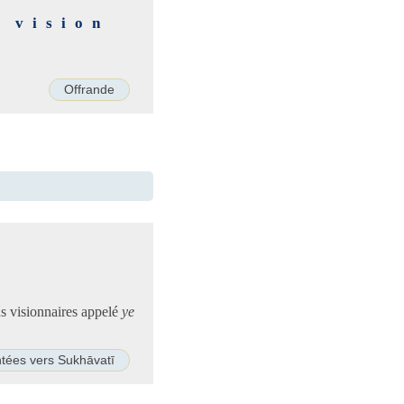
a vision
Offrande
ons visionnaires appelé
ye
ntées vers Sukhāvatī