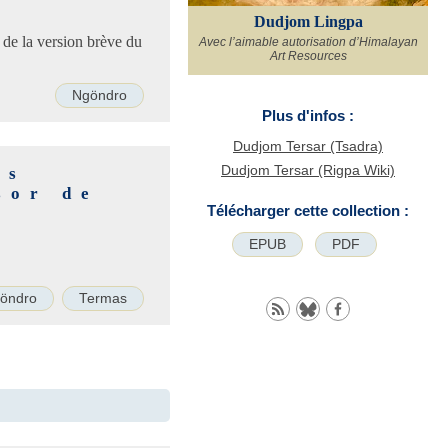
Dudjom Lingpa
 de la version brève du
Avec l’aimable autorisation d’Himalayan
Art Resources
Ngöndro
Plus d'infos :
Dudjom Tersar (Tsadra)
Dudjom Tersar (Rigpa Wiki)
es
sor de
Télécharger cette collection :
EPUB
PDF
öndro
Termas