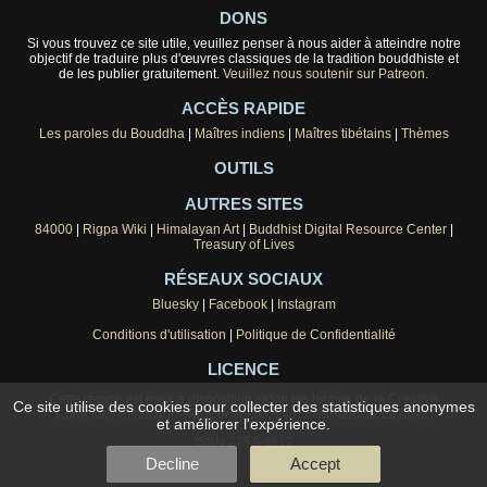
DONS
Si vous trouvez ce site utile, veuillez penser à nous aider à atteindre notre
objectif de traduire plus d'œuvres classiques de la tradition bouddhiste et
de les publier gratuitement.
Veuillez nous soutenir sur Patreon.
ACCÈS RAPIDE
Les paroles du Bouddha
|
Maîtres indiens
|
Maîtres tibétains
|
Thèmes
OUTILS
AUTRES SITES
84000
|
Rigpa Wiki
|
Himalayan Art
|
Buddhist Digital Resource Center
|
Treasury of Lives
RÉSEAUX SOCIAUX
Bluesky
|
Facebook
|
Instagram
Conditions d'utilisation
|
Politique de Confidentialité
LICENCE
Cette œuvre est mise à disposition selon les termes de la
Creative
Ce site utilise des cookies pour collecter des statistiques anonymes
Commons Attribution-NonCommercial 4.0 International License
.
et améliorer l'expérience.
ISSN 2753-4812
Decline
Accept