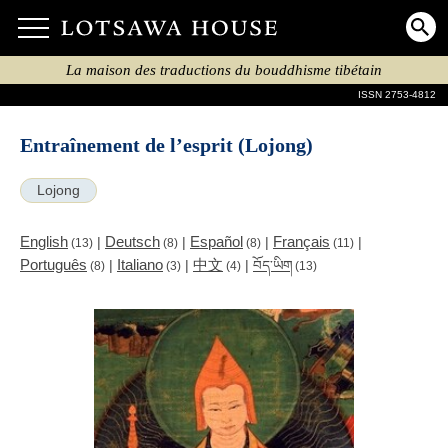
La maison des traductions du bouddhisme tibétain
ISSN 2753-4812
Entraînement de l’esprit (Lojong)
Lojong
English
Deutsch
Español
Français
|
|
|
|
(13)
(8)
(8)
(11)
Português
Italiano
中文
|
|
|
བོད་ཡིག
(8)
(3)
(4)
(13)