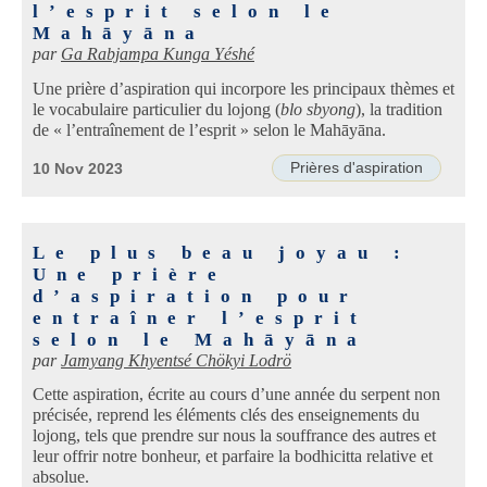
l’esprit selon le
Mahāyāna
par
Ga Rabjampa Kunga Yéshé
Une prière d’aspiration qui incorpore les principaux thèmes et
le vocabulaire particulier du lojong (
blo sbyong
), la tradition
de « l’entraînement de l’esprit » selon le Mahāyāna.
Prières d'aspiration
10 Nov 2023
Le plus beau joyau :
Une prière
d’aspiration pour
entraîner l’esprit
selon le Mahāyāna
par
Jamyang Khyentsé Chökyi Lodrö
Cette aspiration, écrite au cours d’une année du serpent non
précisée, reprend les éléments clés des enseignements du
lojong, tels que prendre sur nous la souffrance des autres et
leur offrir notre bonheur, et parfaire la bodhicitta relative et
absolue.