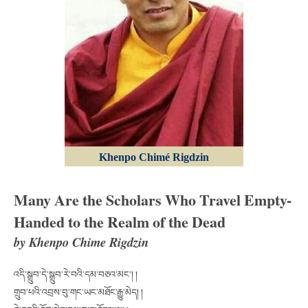
Khenpo Chimé Rigdzin
Many Are the Scholars Who Travel Empty-
Handed to the Realm of the Dead
by Khenpo Chime Rigdzin
འདི་སྒྲུབ་དེ་སྒྲུབ་རེ་བའི་དམ་བཅའ་མང་། །
གྲུབ་པའི་འབྲས་བུ་གང་ཡང་མཐོང་རྒྱུ་མེད། །