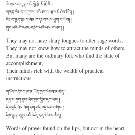
ལེགས་བཤད་སྨྲ་བའི་ལྕེ་རྩེ་མི་རྣོ་ཞིང་། །
གཞན་སེམས་འགུགས་པའི་ཐབས་ཚུལ་མི་ཤེས་མོད། །
སེམས་རྒྱུད་ཉམས་ལེན་གདམས་པས་ཕྱུག་པ་ཡིས། །
གྲུབ་པའི་གོ་འཕང་བརྙེས་པའི་ཕལ་པ་མང་། །
They may not have sharp tongues to utter sage words,
They may not know how to attract the minds of others,
But many are the ordinary folk who find the state of
accomplishment,
Their minds rich with the wealth of practical
instructions.
གསོལ་འདེབས་ཁ་ན་ཡོད་ཀྱང་སེམས་ན་མེད། །
དད་པ་སྡུག་དུས་ཡོད་ཀྱང་སྐྱིད་དུས་མེད། །
དེ་འདྲའི་ཟོལ་ཟོག་དགེ་བའི་འདྲ་འབག་གིས། །
ཤེས་རྒྱུད་འགྱུར་བའི་ཡོན་ཏན་ཐོབ་པ་མིན། །
Words of prayer found on the lips, but not in the heart.