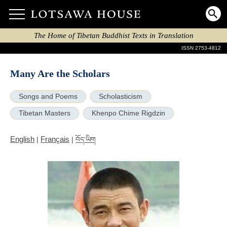
The Home of Tibetan Buddhist Texts in Translation
ISSN 2753-4812
Many Are the Scholars
Songs and Poems
Scholasticism
Tibetan Masters
Khenpo Chime Rigdzin
English
Français
|
|
བོད་ཡིག