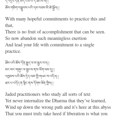
དེ་འདྲའི་དོན་མེད་ངལ་བ་ད་ཐོངས་ལ། །
ཆོས་གཅིག་བསྒྲུབས་པའི་དམ་བཅས་མི་ཚེ་སྐྱོལ། །
With many hopeful commitments to practice this and
that,
There is no fruit of accomplishment that can be seen.
So now abandon such meaningless exertion
And lead your life with commitment to a single
practice.
ཐོས་པའི་ཆོས་དོན་རྒྱུད་ལ་མ་སྦྱར་བར། །
མང་མང་གཞུང་ལ་སྦྱངས་ནས་ལོག་ལམ་དུ། །
འཁྱམས་པའི་ཆོས་དྲེད་ལམ་གྱི་གཡང་ས་འདིར། །
ཐར་པ་འདོད་ན་སྙིང་ནས་དོགས་ཟོན་གྱིས། །
Jaded practitioners who study all sorts of text
Yet never internalize the Dharma that they’ve learned,
Wind up down the wrong path and it’s here at this abyss
That you must truly take heed if liberation is what you