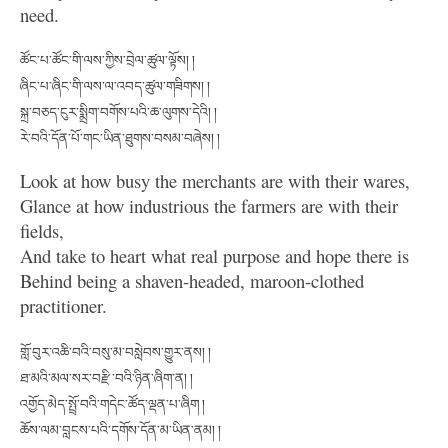
need.
ཚོང་པ་ཚོང་གི་ལས་ཀྱིས་བྲེལ་ཚུལ་ལྟོས། །
ཞིང་པ་ཞིང་གི་ལས་ལ་འབད་ཚུལ་གཟིགས། །
སྐྲ་བཅད་ངུར་སྨྲིག་བགོས་པའི་ཆ་ལུགས་དེའི། །
རེ་བའི་དོན་པོ་གང་ཡིན་ཐུགས་བསམ་བཞེས། །
Look at how busy the merchants are with their wares,
Glance at how industrious the farmers are with their
fields,
And take to heart what real purpose and hope there is
Behind being a shaven-headed, maroon-clothed
practitioner.
གློ་བུར་འཆི་བའི་བསུ་མ་བསླེབས་གྱུར་ནས། །
ཐ་མའི་མལ་སར་བརྫི་བའི་ཉིན་ཞིག་ན། །
འགྱོད་མེད་སྤྲོ་བའི་གདེང་ཚོད་ལྡན་པ་ཞིག །
ཆོས་ལམ་བླངས་པའི་དགོས་དོན་མ་ཡིན་ནམ། །