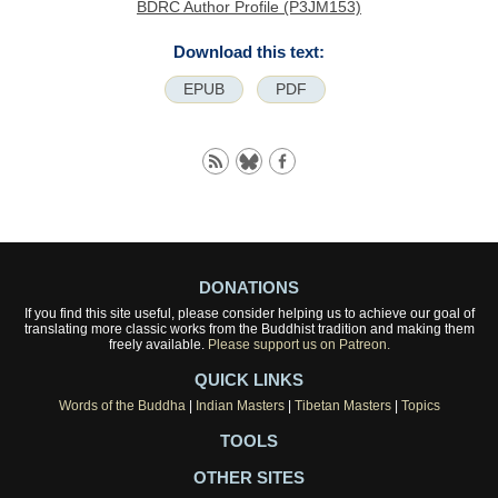
BDRC Author Profile (P3JM153)
Download this text:
EPUB
PDF
DONATIONS
If you find this site useful, please consider helping us to achieve our goal of
translating more classic works from the Buddhist tradition and making them
freely available.
Please support us on Patreon.
QUICK LINKS
Words of the Buddha
|
Indian Masters
|
Tibetan Masters
|
Topics
TOOLS
OTHER SITES