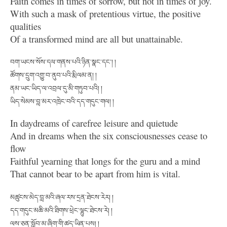
Faith comes in times of sorrow, but not in times of joy.
With such a mask of pretentious virtue, the positive
qualities
Of a transformed mind are all but unattainable.
བག་ཡངས་སོས་དལ་གནས་པའི་ཉིན་སྣང་དང་། །
ཚོགས་དྲུག་འགྱུ་བ་ནུབ་པའི་རྨི་ལམ་ན། །
ནམ་ཡང་ཡིད་ལ་འབྲལ་དུ་མི་གཏུབ་པའི། །
ཡིད་སེམས་བླ་མར་འཁྲེང་བའི་དད་གདུང་གལ། །
In daydreams of carefree leisure and quietude
And in dreams when the six consciousnesses cease to
flow
Faithful yearning that longs for the guru and a mind
That cannot bear to be apart from him is vital.
མཚུངས་མེད་བླ་མའི་ཞལ་རས་དྲན་ཐེངས་རེར། །
དད་གདུང་མཆི་མའི་ཐིགས་ཕྲེང་ལྷུང་ཐེངས་རེ། །
ལས་ཅན་སློབ་མ་ཞིག་གི་ཚད་ཡིན་པས། །