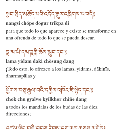
སྣང་སྲིད་མཆོད་པའི་འདོད་རྒུར་འཁྲིགས་པ་འདི༔
nangsi chöpe dögur trikpa di
para que todo lo que aparece y existe se transforme en
una ofrenda de todo lo que se pueda desear.
བླ་མ་ཡི་དམ་ཌཱཀྐི་ཆོས་སྲུང་དང༌༔
lama yidam daki chösung dang
¡Todo esto, lo ofrezco a los lamas, yidams, ḍākinīs,
dharmapālas y
ཕྱོགས་བཅུ་རྒྱལ་བའི་དཀྱིལ་འཁོར་ཇི་སྙེད་དང༌༔
chok chu gyalwe kyilkhor chiñe dang
a todos los mandalas de los budas de las diez
direcciones;
འཛམ་གླིང་གཞི་བདག་རིགས་དྲུག་ལན་ཆགས་མགྲོན༔