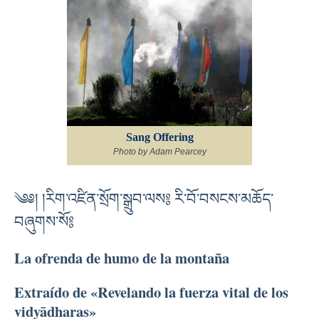
Sang Offering
Photo by Adam Pearcey
༄༅། །རིག་འཛིན་སྲོག་སྒྲུབ་ལས༔ རི་བོ་བསངས་མཆོད་
བཞུགས་སོ༔
La ofrenda de humo de la montaña
Extraído de «Revelando la fuerza vital de los
vidyādharas»