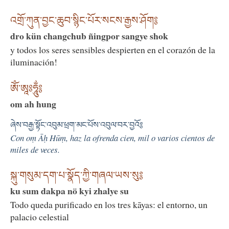
འགྲོ་ཀུན་བྱང་ཆུབ་སྙིང་པོར་སངས་རྒྱས་ཤོག༔
dro kün changchub ñingpor sangye shok
y todos los seres sensibles despierten en el corazón de la
iluminación!
ཨོཾ་ཨཱཿཧཱུྂ༔
om ah hung
ཞེས་བརྒྱ་སྟོང་འབུམ་ཕྲག་མང་པོས་འབུལ་བར་བྱའོ༔
Con oṃ Āḥ Hūṃ, haz la ofrenda cien, mil o varios cientos de
miles de veces.
སྐུ་གསུམ་དག་པ་སྣོད་ཀྱི་གཞལ་ཡས་སུ༔
ku sum dakpa nö kyi zhalye su
Todo queda purificado en los tres kāyas: el entorno, un
palacio celestial