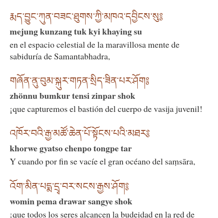
རྨད་བྱུང་ཀུན་བཟང་ཐུགས་ཀྱི་མཁའ་དབྱིངས་སུ༔
mejung kunzang tuk kyi khaying su
en el espacio celestial de la maravillosa mente de
sabiduría de Samantabhadra,
གཞོན་ནུ་བུམ་སྐུར་གཏན་སྲིད་ཟིན་པར་ཤོག༔
zhönnu bumkur tensi zinpar shok
¡que capturemos el bastión del cuerpo de vasija juvenil!
འཁོར་བའི་རྒྱ་མཚོ་ཆེན་པོ་སྟོངས་པའི་མཐར༔
khorwe gyatso chenpo tongpe tar
Y cuando por fin se vacíe el gran océano del saṃsāra,
འོག་མིན་པདྨ་དྲྭ་བར་སངས་རྒྱས་ཤོག༔
womin pema drawar sangye shok
¡que todos los seres alcancen la budeidad en la red de