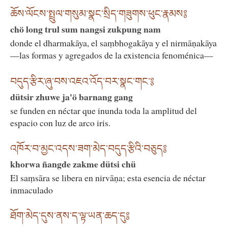
ཆོས་ལོངས་སྤྲུལ་གསུམ་སྣང་སྲིད་གཟུགས་ཕུང་རྣམས༔
chö long trul sum nangsi zukpung nam
donde el dharmakāya, el saṃbhogakāya y el nirmāṇakāya
—las formas y agregados de la existencia fenoménica—
བདུད་རྩིར་ཞུ་བས་འཇའ་འོད་བར་སྣང་གང༌༔
dütsir zhuwe ja'ö barnang gang
se funden en néctar que inunda toda la amplitud del
espacio con luz de arco iris.
འཁོར་བ་མྱང་འདས་ཟག་མེད་བདུད་རྩིའི་བཅུད༔
khorwa ñangde zakme dütsi chü
El saṃsāra se libera en nirvāṇa; esta esencia de néctar
inmaculado
ཐོག་མེད་དུས་ནས་ད་ལྟ་ཡན་ཆད་དུ༔