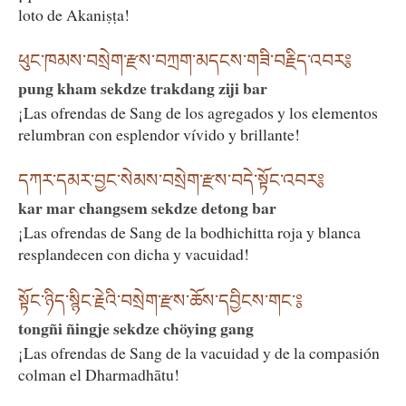
loto de Akaniṣṭa!
ཕུང་ཁམས་བསྲེག་རྫས་བཀྲག་མདངས་གཟི་བརྗིད་འབར༔
pung kham sekdze trakdang ziji bar
¡Las ofrendas de Sang de los agregados y los elementos
relumbran con esplendor vívido y brillante!
དཀར་དམར་བྱང་སེམས་བསྲེག་རྫས་བདེ་སྟོང་འབར༔
kar mar changsem sekdze detong bar
¡Las ofrendas de Sang de la bodhichitta roja y blanca
resplandecen con dicha y vacuidad!
སྟོང་ཉིད་སྙིང་རྗེའི་བསྲེག་རྫས་ཆོས་དབྱིངས་གང༌༔
tongñi ñingje sekdze chöying gang
¡Las ofrendas de Sang de la vacuidad y de la compasión
colman el Dharmadhātu!