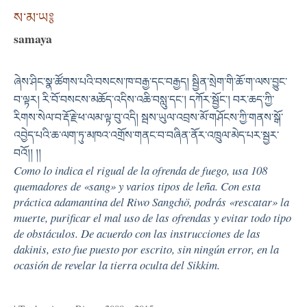
ས་མ་ཡ༔
samaya
ཞེས་ཤིང་སྣ་ཚོགས་པའི་བསངས་ཁ་བརྒྱ་དང་བརྒྱད། སྦྱིན་སྲེག་གི་ཆོ་ག་ལས་བྱུང་
བ་ལྟར། རི་བོ་བསངས་མཆོད་འདིས་འཆི་བསླུ་དང་། དཀོར་སྦྱོང་། བར་ཆད་ཀྱི་
རིགས་སེལ་བ་རྡོ་རྗེ་ཕ་ལམ་ལྟ་བུ་འདི། སྦས་ཡུལ་འབྲས་མོ་གཤོངས་ཀྱི་གནས་སྒོ་
འབྱེད་པའི་ཆ་ལག་ཏུ་མཁའ་འགྲོས་གནང་བ་བཞིན་ནོར་འཁྲུལ་མེད་པར་སྦྱར་
བའོ།། །།
Como lo indica el rigual de la ofrenda de fuego, usa 108
quemadores de «sang» y varios tipos de leña. Con esta
práctica adamantina del Riwo Sangchö, podrás «rescatar» la
muerte, purificar el mal uso de las ofrendas y evitar todo tipo
de obstáculos. De acuerdo con las instrucciones de las
dakinis, esto fue puesto por escrito, sin ningún error, en la
ocasión de revelar la tierra oculta del Sikkim.