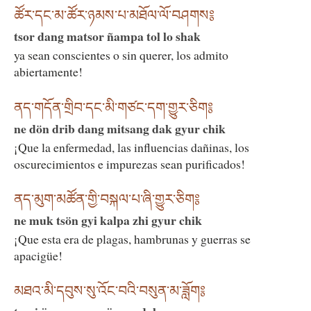
ཚོར་དང་མ་ཚོར་ཉམས་པ་མཐོལ་ལོ་བཤགས༔
tsor dang matsor ñampa tol lo shak
ya sean conscientes o sin querer, los admito
abiertamente!
ནད་གདོན་གྲིབ་དང་མི་གཙང་དག་གྱུར་ཅིག༔
ne dön drib dang mitsang dak gyur chik
¡Que la enfermedad, las influencias dañinas, los
oscurecimientos e impurezas sean purificados!
ནད་མུག་མཚོན་གྱི་བསྐལ་པ་ཞི་གྱུར་ཅིག༔
ne muk tsön gyi kalpa zhi gyur chik
¡Que esta era de plagas, hambrunas y guerras se
apacigüe!
མཐའ་མི་དབུས་སུ་འོང་བའི་བསུན་མ་ཟློག༔