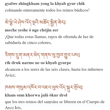
gyalwe zhingkham yong la khyab gyur chik
colmando enteramente todos los reinos búdicos!
མེ་ལྕེ་ཡེ་ཤེས་འོད་ལྔའི་མཆོད་སྦྱིན་ཟེར༔
meche yeshe ö nge chöjin zer
¡Que todas estas llamas, rayos de ofrenda de luz de
sabiduría de cinco colores,
རིགས་དྲུག་མནར་མེད་གནས་སུ་ཁྱབ་གྱུར་པས༔
rik druk narme ne su khyab gyurpe
alcancen a los seres de las seis clases, hasta los infiernos
Avīci;
ཁམས་གསུམ་འཁོར་བ་འཇའ་ལུས་འོད་སྐུར་གྲོལ༔
kham sum khorwa jalü ökur drol
que los tres reinos del saṃsāra se liberen en el Cuerpo de
Arco Iris,