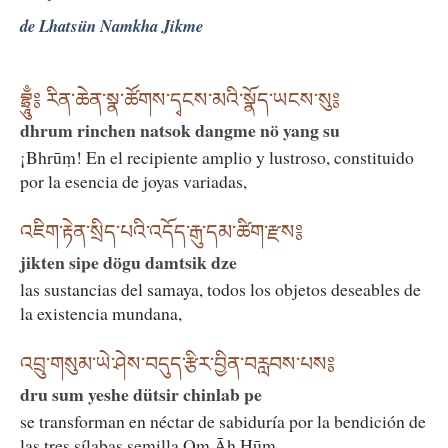
de Lhatsün Namkha Jikme
བྷྲཱུྃ༔ རིན་ཆེན་སྣ་ཚོགས་དྭངས་མའི་སྣོད་ཡངས་སུ༔
dhrum rinchen natsok dangme nö yang su
¡Bhrūṃ! En el recipiente amplio y lustroso, constituido
por la esencia de joyas variadas,
འཇིག་རྟེན་སྲིད་པའི་འདོད་རྒུ་དམ་ཚིག་རྫས༔
jikten sipe dögu damtsik dze
las sustancias del samaya, todos los objetos deseables de
la existencia mundana,
འབྲུ་གསུམ་ཡེ་ཤེས་བདུད་རྩིར་བྱིན་བརླབས་པས༔
dru sum yeshe dütsir chinlab pe
se transforman en néctar de sabiduría por la bendición de
las tres sílabas semilla Oṃ Āḥ Hūṃ,