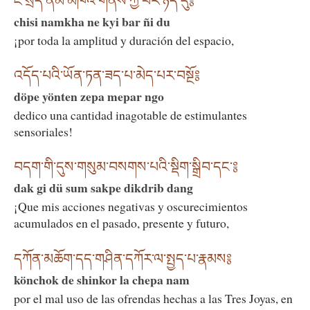
ཇི་སྲིད་ནམ་མཁའ་གནས་ཀྱི་བར་ཉིད་དུ༔
chisi namkha ne kyi bar ñi du
¡por toda la amplitud y duración del espacio,
འདོད་པའི་ཡོན་ཏན་ཟད་པ་མེད་པར་བསྔོ༔
döpe yönten zepa mepar ngo
dedico una cantidad inagotable de estimulantes
sensoriales!
བདག་གི་དུས་གསུམ་བསགས་པའི་སྡིག་སྒྲིབ་དང༌༔
dak gi dü sum sakpe dikdrib dang
¡Que mis acciones negativas y oscurecimientos
acumulados en el pasado, presente y futuro,
དཀོན་མཆོག་དད་གཤིན་དཀོར་ལ་སྤྱད་པ་རྣམས༔
könchok de shinkor la chepa nam
por el mal uso de las ofrendas hechas a las Tres Joyas, en