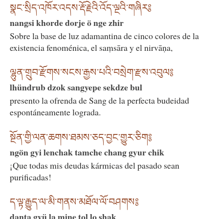
སྣང་སྲིད་འཁོར་འདས་རྡོ་རྗེའི་འོད་ལྔའི་གཞིར༔
nangsi khorde dorje ö nge zhir
Sobre la base de luz adamantina de cinco colores de la
existencia fenoménica, el saṃsāra y el nirvāṇa,
ལྷུན་གྲུབ་རྫོགས་སངས་རྒྱས་པའི་བསྲེག་རྫས་འབུལ༔
lhündrub dzok sangyepe sekdze bul
presento la ofrenda de Sang de la perfecta budeidad
espontáneamente lograda.
སྔོན་གྱི་ལན་ཆགས་ཐམས་ཅད་བྱང་གྱུར་ཅིག༔
ngön gyi lenchak tamche chang gyur chik
¡Que todas mis deudas kármicas del pasado sean
purificadas!
ད་ལྟ་རྒྱུད་ལ་མི་གནས་མཐོལ་ལོ་བཤགས༔
danta gyü la mine tol lo shak