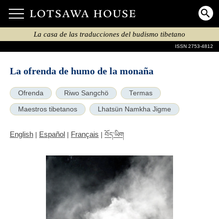
La casa de las traducciones del budismo tibetano
ISSN 2753-4812
La ofrenda de humo de la monaña
Ofrenda
Riwo Sangchö
Termas
Maestros tibetanos
Lhatsün Namkha Jigme
English
Español
Français
|
|
|
བོད་ཡིག