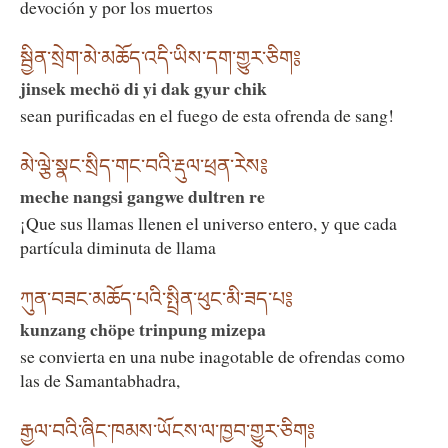
devoción y por los muertos
སྦྱིན་སྲེག་མེ་མཆོད་འདི་ཡིས་དག་གྱུར་ཅིག༔
jinsek mechö di yi dak gyur chik
sean purificadas en el fuego de esta ofrenda de sang!
མེ་ལྕེ་སྣང་སྲིད་གང་བའི་རྡུལ་ཕྲན་རེས༔
meche nangsi gangwe dultren re
¡Que sus llamas llenen el universo entero, y que cada
partícula diminuta de llama
ཀུན་བཟང་མཆོད་པའི་སྤྲིན་ཕུང་མི་ཟད་པ༔
kunzang chöpe trinpung mizepa
se convierta en una nube inagotable de ofrendas como
las de Samantabhadra,
རྒྱལ་བའི་ཞིང་ཁམས་ཡོངས་ལ་ཁྱབ་གྱུར་ཅིག༔