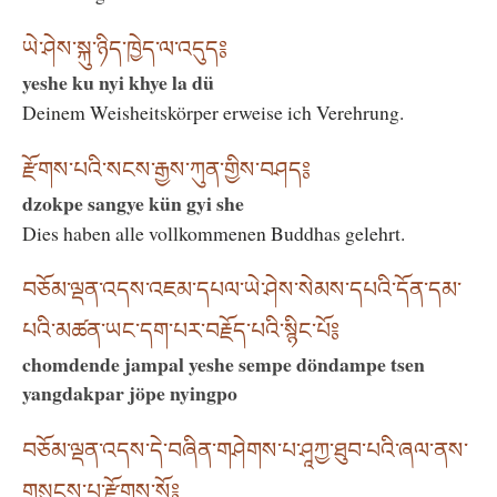
ཡེ་ཤེས་སྐུ་ཉིད་ཁྱེད་ལ་འདུད༔
yeshe ku nyi khye la dü
Deinem Weisheitskörper erweise ich Verehrung.
རྫོགས་པའི་སངས་རྒྱས་ཀུན་གྱིས་བཤད༔
dzokpe sangye kün gyi she
Dies haben alle vollkommenen Buddhas gelehrt.
བཅོམ་ལྡན་འདས་འཇམ་དཔལ་ཡེ་ཤེས་སེམས་དཔའི་དོན་དམ་
པའི་མཚན་ཡང་དག་པར་བརྗོད་པའི་སྙིང་པོ༔
chomdende jampal yeshe sempe döndampe tsen
yangdakpar jöpe nyingpo
བཅོམ་ལྡན་འདས་དེ་བཞིན་གཤེགས་པ་ཤཱཀྱ་ཐུབ་པའི་ཞལ་ནས་
གསུངས་པ་རྫོགས་སོ༔