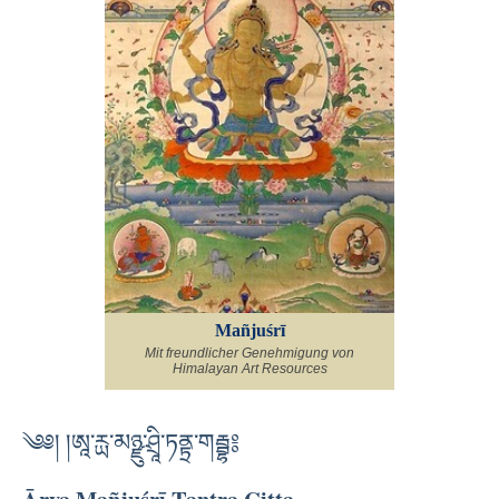
Mañjuśrī
Mit freundlicher Genehmigung von
Himalayan Art Resources
༄༅། །ཨཱ་རྻ་མཉྫུ་ཤྲཱི་ཏནྟྲ་གརྦྷ༔