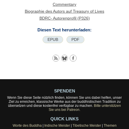
Commentary
Biographie des Autors auf Treasury of Lives
BDRC- Autorenprofil (P326)
Diesen Text herunterladen:
EPUB
PDF
SPENDEN
Wenn Sie diese Seite nützlich finden, können Sie uns dabei helfen, unser
Ziel zu erreichen, klassische Werke aus der buddhistischen Tradition zu
übersetzen und diese kostenfrei verfügbar zu machen.
Bitte unterstützen
Sie uns bei Patreon.
QUICK LINKS
Worte des Buddha
|
Indische Meister
|
Tibetische Meister
|
Themen