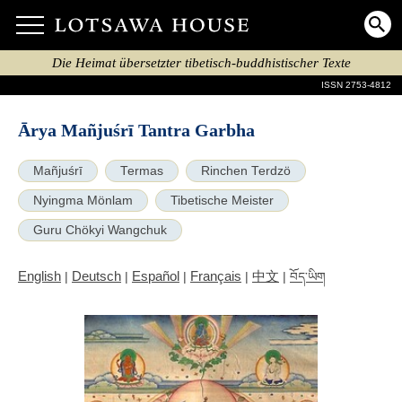
Die Heimat übersetzter tibetisch-buddhistischer Texte
ISSN 2753-4812
Ārya Mañjuśrī Tantra Garbha
Mañjuśrī
Termas
Rinchen Terdzö
Nyingma Mönlam
Tibetische Meister
Guru Chökyi Wangchuk
English
Deutsch
Español
Français
中文
|
|
|
|
|
བོད་ཡིག