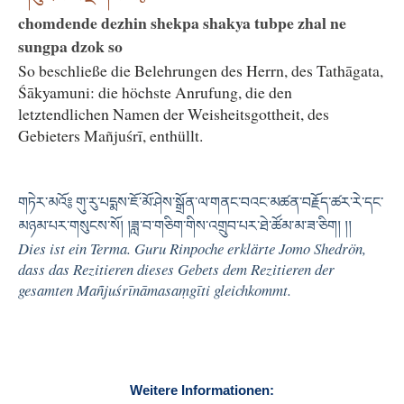
chomdende dezhin shekpa shakya tubpe zhal ne
sungpa dzok so
So beschließe die Belehrungen des Herrn, des Tathāgata,
Śākyamuni: die höchste Anrufung, die den
letztendlichen Namen der Weisheitsgottheit, des
Gebieters Mañjuśrī, enthüllt.
གཏེར་མའོ༔ གུ་རུ་པདྨས་ཇོ་མོ་ཤེས་སྒྲོན་ལ་གནང་བའང་མཚན་བརྗོད་ཚར་རེ་དང་
མཉམ་པར་གསུངས་སོ། །ཟླ་བ་གཅིག་གིས་འགྲུབ་པར་ཐེ་ཚོམ་མ་ཟ་ཅིག། །།
Dies ist ein Terma. Guru Rinpoche erklärte Jomo Shedrön,
dass das Rezitieren dieses Gebets dem Rezitieren der
gesamten Mañjuśrīnāmasaṃgīti gleichkommt.
Weitere Informationen: