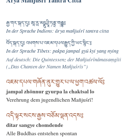
Ārya Mañjuśrī Tantra Citta
རྒྱ་གར་སྐད་དུ༔ ཨཱ་རྻ་མཉྫུ་ཤྲཱི་ཏནྟྲ་གརྦྷ༔
In der Sprache Indiens: ārya mañjuśrī tantra citta
བོད་སྐད་དུ༔ འཕགས་པ་འཇམ་དཔལ་རྒྱུད་ཀྱི་ཡང་སྙིང་༔
In der Sprache Tibets: pakpa jampal gyü kyi yang nying
Auf deutsch: Die Quintessenz der Mañjuśrīnāmasaṃgīti
(„Das Chanten der Namen Mañjuśrīs”)
འཇམ་དཔལ་གཞོན་ནུར་གྱུར་པ་ལ་ཕྱག་འཚལ་ལོ༔
jampal zhönnur gyurpa la chaktsal lo
Verehrung dem jugendlichen Mañjuśrī!
འདི་ལྟར་སངས་རྒྱས་བཅོམ་ལྡན་འདས༔
ditar sangye chomdende
Alle Buddhas entstehen spontan