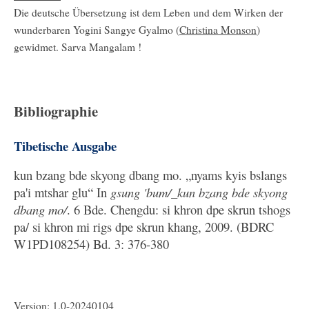
Die deutsche Übersetzung ist dem Leben und dem Wirken der
wunderbaren Yogini Sangye Gyalmo (
Christina Monson
)
gewidmet. Sarva Mangalam !
Bibliographie
Tibetische Ausgabe
kun bzang bde skyong dbang mo. „nyams kyis bslangs
pa'i mtshar glu“ In
gsung 'bum/_kun bzang bde skyong
dbang mo/
. 6 Bde. Chengdu: si khron dpe skrun tshogs
pa/ si khron mi rigs dpe skrun khang, 2009. (BDRC
W1PD108254) Bd. 3: 376-380
Version: 1.0-20240104