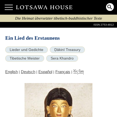
Die Heimat übersetzter tibetisch-buddhistischer Texte
ISSN 2753-4812
Ein Lied des Erstaunens
Lieder und Gedichte
Ḍākinī Treasury
Tibetische Meister
Sera Khandro
English
Deutsch
Español
Français
|
|
|
|
བོད་ཡིག