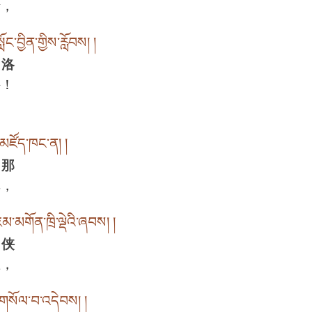
请，
ོང་བྱིན་གྱིས་རློབས། །
 洛
持！
མཛོད་ཁང་ན། །
 那
库，
མ་མགོན་ཁྲི་ལྡེའི་ཞབས། །
 侠
王，
་གསོལ་བ་འདེབས། །