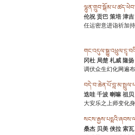
ལྷུན་གྲུབ་སྒོམ་པ་ཚད་ཕེབ་བ
伦祝 贡巴 策培 津吉
任运密意进诣祈加
གང་འདུལ་སྒྱུ་འཕྲུལ་དྲྭ་བ
冈杜 局楚 札威 隆扬
调伏众生幻化网遍
བདེ་བ་ཆེན་པོ་བླ་མ་སྤྲུལ་པའ
迭哇 千波 喇嘛 祖贝
大安乐之上师变化
སངས་རྒྱས་པདྨའི་ཞབས་ལ
桑杰 贝美 侠拉 索瓦