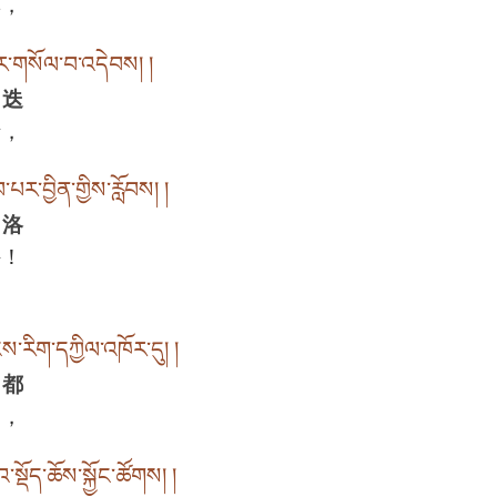
尊，
མར་གསོལ་བ་འདེབས། །
 迭
请，
་པར་བྱིན་གྱིས་རློབས། །
 洛
持！
ངས་རིག་དཀྱིལ་འཁོར་དུ། །
 都
中，
སྡོད་ཆོས་སྐྱོང་ཚོགས། །