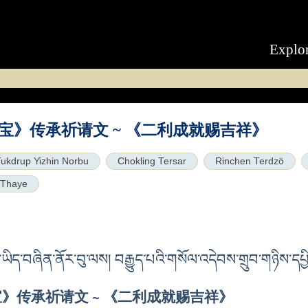
Explo
宝》传承祈请文 ~ 《二利成就赐吉祥》
ukdrup Yizhin Norbu
Chokling Tersar
Rinchen Terdzö
 Thaye
བ་ཡིད་བཞིན་ནོར་བུ་ལས། བརྒྱུད་པའི་གསོལ་འདེབས་གྲུབ་གཉིས་དཔྱི
》传承祈请文 ~ 《二利成就赐吉祥》