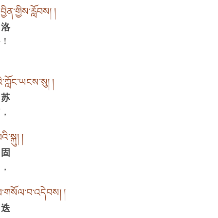
ྱིན་གྱིས་རློབས། །
 洛
持！
འི་ཀློང་ཡངས་སུ། །
 苏
布，
ི་སྐུ། །
 固
身，
་གསོལ་བ་འདེབས། །
 迭