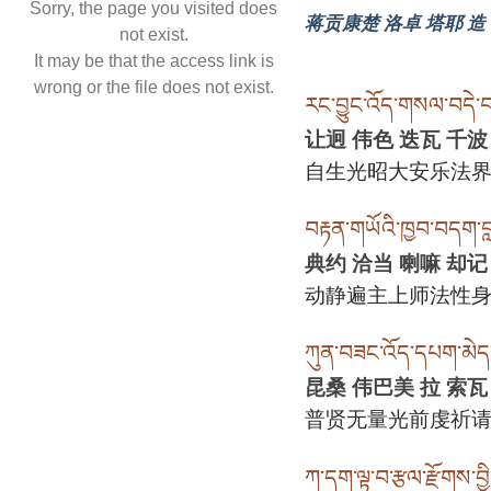
Sorry, the page you visited does
蒋贡康楚 洛卓 塔耶 造
not exist.
It may be that the access link is
wrong or the file does not exist.
རང་བྱུང་འོད་གསལ་བདེ་བ་
让迥 伟色 迭瓦 千波
自生光昭大安乐法
བརྟན་གཡོའི་ཁྱབ་བདག་བླ་མ
典约 洽当 喇嘛 却记
动静遍主上师法性
ཀུན་བཟང་འོད་དཔག་མེད
昆桑 伟巴美 拉 索瓦
普贤无量光前虔祈
ཀ་དག་ལྟ་བ་རྩལ་རྫོགས་བྱི