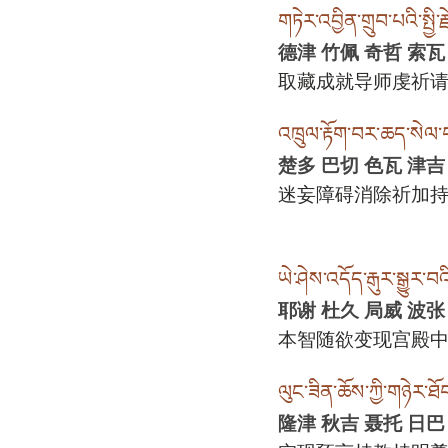
གཏེར་འབྱིན་གྲུབ་པའི་སྤྱི
德津 竹佩 奇哲 索瓦
取藏成就导师虔祈
འཁྲུལ་རྟོག་བར་ཆད་སེལ་བར
楚多 巴切 色瓦 津吉
迷妄障碍消除祈加
ཡེ་ཤེས་འདོད་རྒུར་སྒྱུར་བའི
耶谢 杜久 局威 波张
本智随欲变现宫殿
ལུང་ཟིན་ཆོས་ཀྱི་གཉེར་ཐོ
隆津 秋吉 聂托 日巴