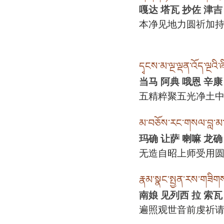
嘎达 塔瓦 抄佐 津吉
本净见地力圆祈加
དྭངས་མ་ལྔ་ལྡན་འོད་ལྔའི་
当马 阿典 哦恩 辛康
五精粹聚五光净土
མ་བཅོས་རང་གསལ་བླ་མ་ལོ
玛确 让萨 喇嘛 龙确
无造自昭上师受用
རྣམ་སྣང་སྤྱན་རས་གཟིག
南娘 见列西 拉 索瓦
遍照观世音前虔祈