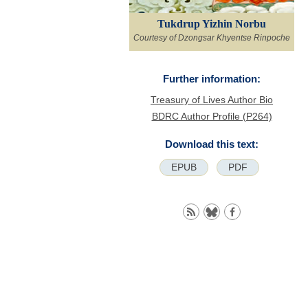
Tukdrup Yizhin Norbu
Courtesy of Dzongsar Khyentse Rinpoche
Further information:
Treasury of Lives Author Bio
BDRC Author Profile (P264)
Download this text:
EPUB
PDF