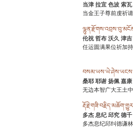
当津 拉宜 色波 索瓦
当金王子尊前虔祈
ལྷུན་རྫོགས་འབྲས་བུ་མངོན་
伦祝 哲布 沃久 津吉
任运圆满果位祈加
བསམ་ཡས་ཡེ་ཤེས་ཡངས་པའ
桑耶 耶谢 扬佩 嘉康
无边本智广大王土
རྡོ་རྗེ་གཟི་བརྗིད་མཆོག་གྱུར
多杰 息纪 邱究 德千
多杰息纪邱纠德谦