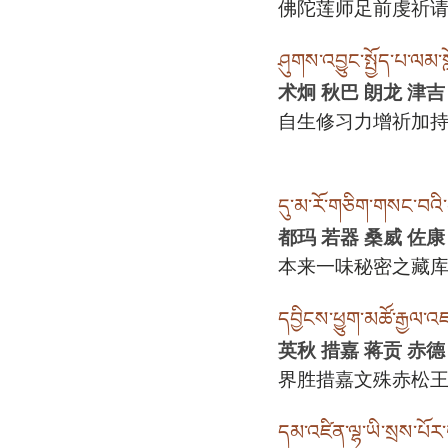
佛陀莲师足前虔祈
ཤུགས་འབྱུང་སྤྱོད་པ་ལམ་སླ
术炯 秋巴 朗龙 津吉
自生修习力增祈加
དུ་མ་རོ་གཅིག་གསང་བའི་
都玛 若器 桑威 佐康
本来一味秘密之藏
དབྱིངས་ཕྱུག་མཚོ་རྒྱལ་འཇ
英秋 措嘉 蒋贡 赤德
界胜措嘉文殊赤松
དམ་འཛིན་ལྷ་ཡི་སྲས་པོར