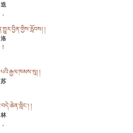
 迭
请，
གྱུར་བྱིན་གྱིས་རློབས། །
 洛
持！
ི་རྒྱལ་ཁམས་སུ། །
 苏
中
་བདེ་ཆེན་གླིང༌། །
 林
林，