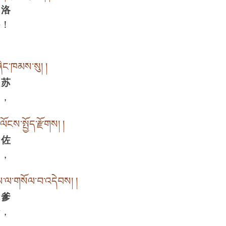
 洛
持！
ཞིང་ཁམས་སུ། །
 苏
中，
ངས་སྤྱོད་རྫོགས། །
 佐
圆，
ས་ལ་གསོལ་བ་འདེབས། །
 爹
请，