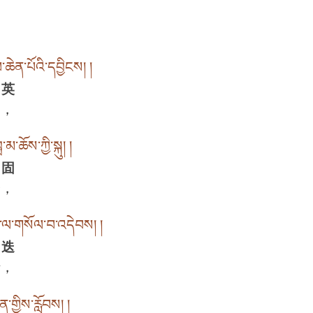
ཆེན་པོའི་དབྱིངས། །
 英
界，
་ཆོས་ཀྱི་སྐུ། །
 固
身，
་ལ་གསོལ་བ་འདེབས། །
 迭
请，
ན་གྱིས་རློབས། །