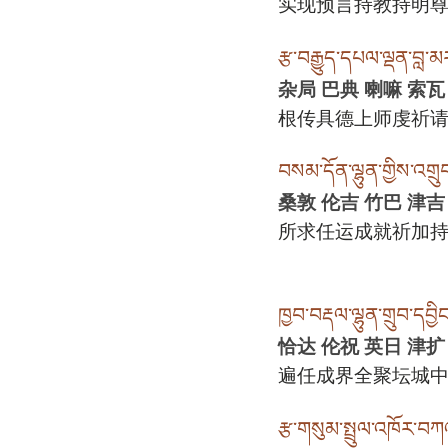
实现预言持教持明
རྩ་བརྒྱུད་དཔལ་ལྡན་བླ་
杂局 巴典 喇嘛 索瓦
根传具德上师虔祈
བསམ་དོན་ལྷུན་གྱིས་འགྲུབ
桑敦 伦吉 竹巴 津吉
所求任运成就祈加
ཁྱབ་བརྡལ་ལྷུན་གྲུབ་དབྱི
恰达 伦祝 英日 津扩
遍任成界全聚坛城
རྩ་གསུམ་སྤྲུལ་འཁོར་བཀའ་