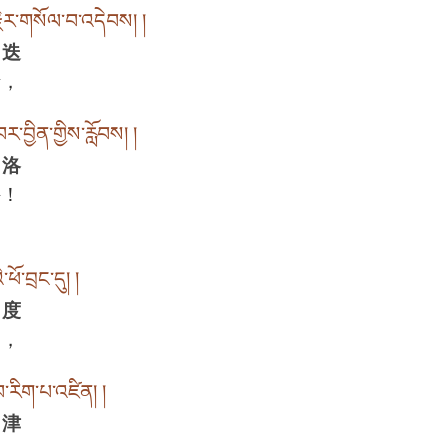
་རྗེར་གསོལ་བ་འདེབས། །
 迭
请，
་བྱིན་གྱིས་རློབས། །
 洛
持！
་ཕོ་བྲང་དུ། །
 度
中，
བ་རིག་པ་འཛིན། །
 津