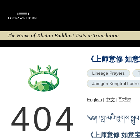
The Home of Tibetan Buddhist Texts in Translation
《上师意修 如意
Lineage Prayers
T
Jamgön Kongtrul Lodrö
English
中文
|
|
བོད་ཡིག
404
༄༅། །བླ་མའི་ཐུགས་སྒྲུ
《上师意修 如意宝