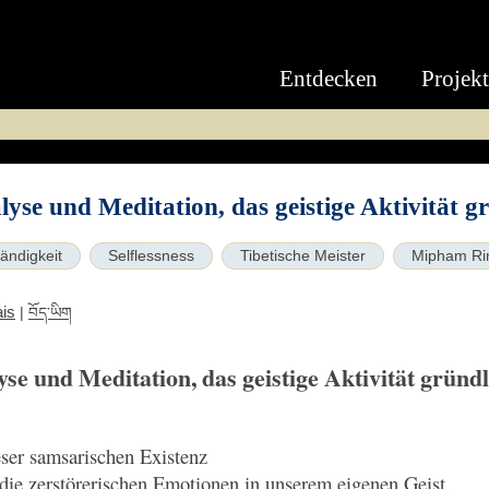
Entdecken
Projek
yse und Meditation, das geistige Aktivität gr
ändigkeit
Selflessness
Tibetische Meister
Mipham Ri
is
|
བོད་ཡིག
e und Meditation, das geistige Aktivität gründl
eser samsarischen Existenz
ie zerstörerischen Emotionen in unserem eigenen Geist.