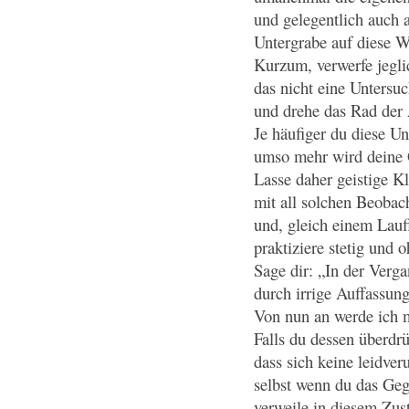
und gelegentlich auch 
Untergrabe auf diese W
Kurzum, verwerfe jegl
das nicht eine Untersu
und drehe das Rad der
Je häufiger du diese U
umso mehr wird deine 
Lasse daher geistige Kl
mit all solchen Beobac
und, gleich einem Lauff
praktiziere stetig und 
Sage dir: „In der Verg
durch irrige Auffassun
Von nun an werde ich m
Falls du dessen überdrü
dass sich keine leidve
selbst wenn du das Geg
verweile in diesem Zus