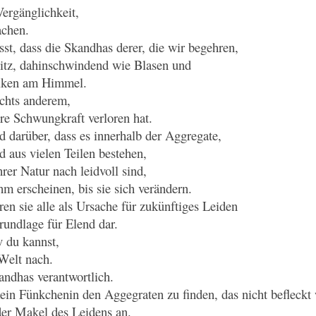
Vergänglichkeit,
achen.
st, dass die Skandhas derer, die wir begehren,
Blitz, dahinschwindend wie Blasen und
olken am Himmel.
ichts anderem,
hre Schwungkraft verloren hat.
d darüber, dass es innerhalb der Aggregate,
d aus vielen Teilen bestehen,
hrer Natur nach leidvoll sind,
m erscheinen, bis sie sich verändern.
ren sie alle als Ursache für zukünftiges Leiden
rundlage für Elend dar.
v du kannst,
 Welt nach.
kandhas verantwortlich.
kein Fünkchenin den Aggegraten zu finden, das nicht befleckt
 der Makel des Leidens an.