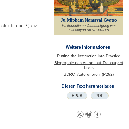
Ju Mipham Namgyal Gyatso
chritts und 3) die
Mit freundlicher Genehmigung von
Himalayan Art Resources
Weitere Informationen:
Putting the Instruction into Practice
Biographie des Autors auf Treasury of
Lives
BDRC- Autorenprofil (P252)
Diesen Text herunterladen:
EPUB
PDF