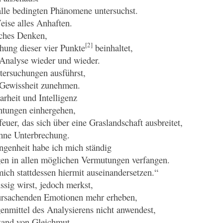
alle bedingten Phänomene untersuchst.
eise alles Anhaften.
iches Denken,
[2]
chung dieser vier Punkte
beinhaltet,
 Analyse wieder und wieder.
ntersuchungen ausführst,
Gewissheit zunehmen.
arheit und Intelligenz
htungen einhergehen,
euer, das sich über eine Graslandschaft ausbreitet,
ohne Unterbrechung.
angenheit habe ich mich ständig
gen in allen möglichen Vermutungen verfangen.
ich stattdessen hiermit auseinandersetzen.“
ssig wirst, jedoch merkst,
rursachenden Emotionen mehr erheben,
enmittel des Analysierens nicht anwendest,
tand von Gleichmut,