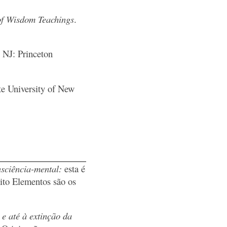
of Wisdom Teachings
.
n NJ: Princeton
te University of New
nsciência-mental:
esta é
ito Elementos são os
 e até à extinção da