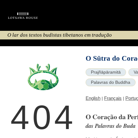
O lar dos textos budistas tibetanos em tradução
O Sūtra do Cora
Prajñāpāramitā
V
Palavras do Buddha
English
Français
Portu
|
|
404
O Coração da Per
das Palavras do Buda