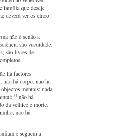
e família que deseje
a: deverá ver os cinco
orma não é senão a
sciência são vacuidade.
s; são livres de
ompletos.
ão há factores
, não há corpo, não há
 objectos mentais; nada
[1]
ental;
não há
ão da velhice e morte.
minho; não há
confiam e seguem a