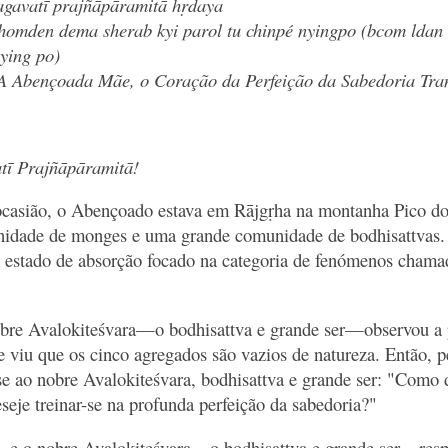
gavatī prajñāpāramitā hṛdaya
homden dema sherab kyi parol tu chinpé nyingpo (bcom ldan 
nying po)
A Abençoada Mãe, o Coração da Perfeição da Sabedoria Tra
ī Prajñāpāramitā!
ocasião, o Abençoado estava em Rājgṛha na montanha Pico do
dade de monges e uma grande comunidade de bodhisattvas. N
estado de absorção focado na categoria de fenómenos chama
re Avalokiteśvara—o bodhisattva e grande ser—observou a p
 e viu que os cinco agregados são vazios de natureza. Então, 
se ao nobre Avalokiteśvara, bodhisattva e grande ser: "Como d
seje treinar-se na profunda perfeição da sabedoria?"
e, e o nobre Avalokiteśvara—o bodhisattva e grande ser—res