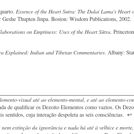
quarto.
Essence of the Heart Sutra: The Dalai Lama's Heart 
r Geshe Thupten Jinpa. Boston: Wisdom Publications, 2002.
laborations on Emptiness: Uses of the Heart Sūtra
. Princeto
ra Explained: Indian and Tibetan Commentaries
. Albany: Sta
lemento-visual até ao elemento-mental, e até ao elemento-co
da de qualificar os Dezoito Elementos como vazios. Os Dezo
eis sentidos, cuja interação despoleta as seis consciências.
↩
 nem extinção da ignorância e nada há até à velhice e morte,