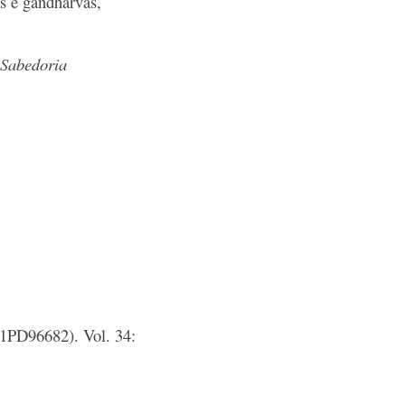
s e gandharvas,
 Sabedoria
D96682). Vol. 34: