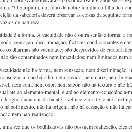
orma: "Ó Śāriputra, um filho de nobre família ou filha de nobr
feição da sabedoria deverá observar as coisas da seguinte form
azios de natureza.
uidade é a forma. A vacuidade não é outra senão a forma; a f
do, sensação, discriminação, factores condicionantes e con
dos os dharmas são vacuidade; são desprovidos de caraterística
; não são contaminados nem imaculados; nem limitados nem c
a vacuidade não há forma, nem sensação, nem discriminação, n
 consciência; não há olho, nem ouvido, nem nariz, nem língua
sível, nem som, nem odor, nem sabor, não há textura e não há
sual até ao elemento-mental, e até ao elemento-consciência-m
 da ignorância e nada há até à velhice e morte, e até à extinç
 há sofrimento, não há origem, não há cessação e não há ca
ização nem não-realização.
, uma vez que os bodhisattvas não possuem realização, eles 