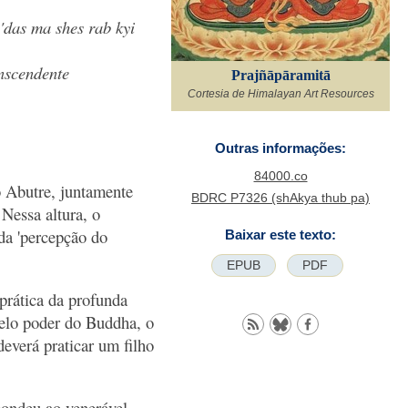
'das ma shes rab kyi
nscendente
Prajñāpāramitā
Cortesia de Himalayan Art Resources
Outras informações:
84000.co
 Abutre, juntamente
BDRC P7326 (shAkya thub pa)
essa altura, o
da 'percepção do
Baixar este texto:
EPUB
PDF
rática da profunda
pelo poder do Buddha, o
everá praticar um filho
pondeu ao venerável