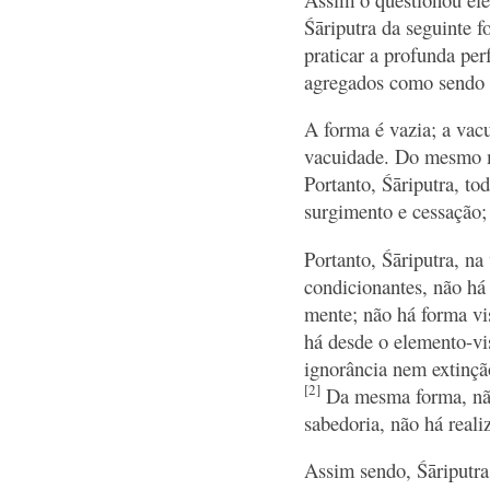
Śāriputra da seguinte f
praticar a profunda per
agregados como sendo v
A forma é vazia; a vac
vacuidade. Do mesmo mo
Portanto, Śāriputra, to
surgimento e cessação
Portanto, Śāriputra, n
condicionantes, não há
mente; não há forma vi
há desde o elemento-vi
ignorância nem extinção
[2]
Da mesma forma, não
sabedoria, não há real
Assim sendo, Śāriputra