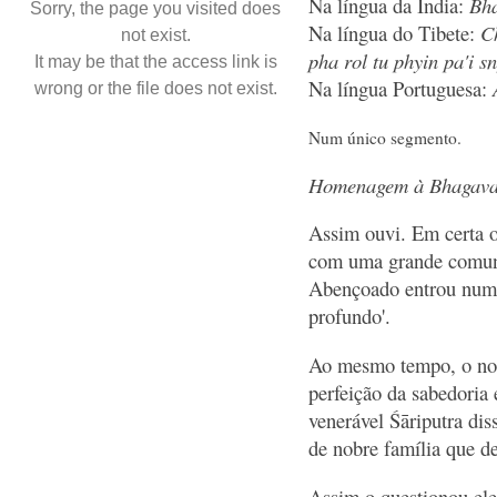
Na língua da Índia:
Bha
Sorry, the page you visited does
Na língua do Tibete:
C
not exist.
pha rol tu phyin pa'i s
It may be that the access link is
Na língua Portuguesa:
wrong or the file does not exist.
Num único segmento.
Homenagem à Bhagavat
Assim ouvi. Em certa 
com uma grande comuni
Abençoado entrou num 
profundo'.
Ao mesmo tempo, o nob
perfeição da sabedoria
venerável Śāriputra dis
de nobre família que de
Assim o questionou el