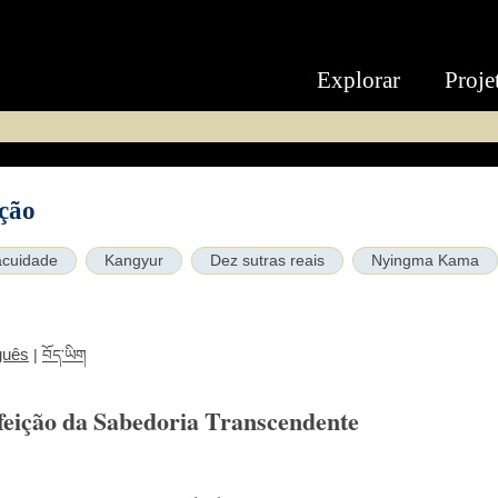
Explorar
Proje
ção
acuidade
Kangyur
Dez sutras reais
Nyingma Kama
guês
|
བོད་ཡིག
feição da Sabedoria Transcendente