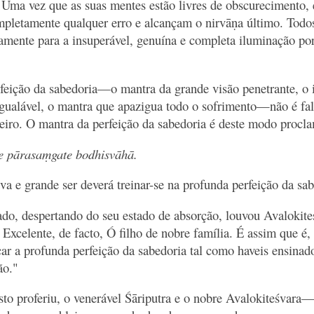
. Uma vez que as suas mentes estão livres de obscurecimento, 
letamente qualquer erro e alcançam o nirvāṇa último. Todos
mente para a insuperável, genuína e completa iluminação por
feição da sabedoria—o mantra da grande visão penetrante, o 
igualável, o mantra que apazigua todo o sofrimento—não é fal
iro. O mantra da perfeição da sabedoria é deste modo procl
te pārasaṃgate bodhisvāhā.
va e grande ser deverá treinar-se na profunda perfeição da sa
o, despertando do seu estado de absorção, louvou Avalokiteś
 Excelente, de facto, Ó filho de nobre família. É assim que é
car a profunda perfeição da sabedoria tal como haveis ensinado
ão."
o proferiu, o venerável Śāriputra e o nobre Avalokiteśvara—