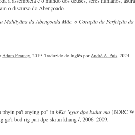
da a assembleia e o mundo dos deuses, seres humanos, asura
ram o discurso do Abençoado.
tra Mahāyāna da Abençoada Mãe, o Coração da Perfeição da
or
Adam Pearcey
, 2019. Traduzido do Inglês por
André A. Pais
, 2024.
u phyin pa'i snying po" in
bKa' 'gyur dpe bsdur ma
(BDRC W1P
g go'i bod rig pa'i dpe skrun khang /, 2006–2009.