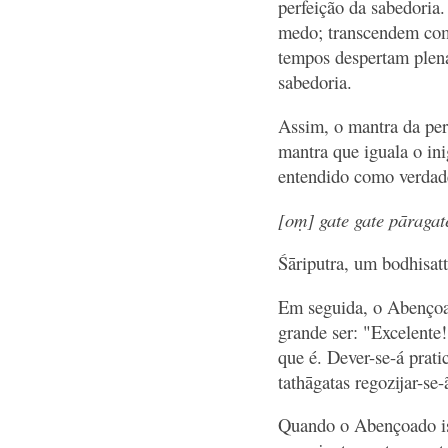
perfeição da sabedoria
medo; transcendem comp
tempos despertam plena
sabedoria.
Assim, o mantra da per
mantra que iguala o in
entendido como verdade
[oṃ] gate gate pāraga
Śāriputra, um bodhisatt
Em seguida, o Abençoad
grande ser: "Excelente!
que é. Dever-se-á prati
tathāgatas regozijar-se-
Quando o Abençoado ist