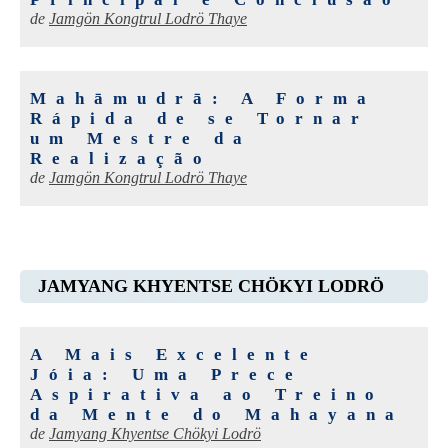
de
Jamgön Kongtrul Lodrö Thaye
Mahāmudrā: A Forma
Rápida de se Tornar
um Mestre da
Realização
de
Jamgön Kongtrul Lodrö Thaye
JAMYANG KHYENTSE CHÖKYI LODRÖ
A Mais Excelente
Jóia: Uma Prece
Aspirativa ao Treino
da Mente do Mahayana
de
Jamyang Khyentse Chökyi Lodrö