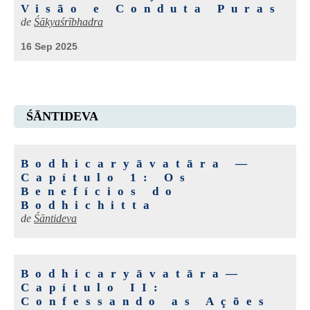
Visão e Conduta Puras
de
Śākyaśrībhadra
16 Sep 2025
ŚĀNTIDEVA
Bodhicaryāvatāra —
Capítulo 1: Os
Benefícios do
Bodhichitta
de
Śāntideva
Bodhicaryāvatāra—
Capítulo II:
Confessando as Ações