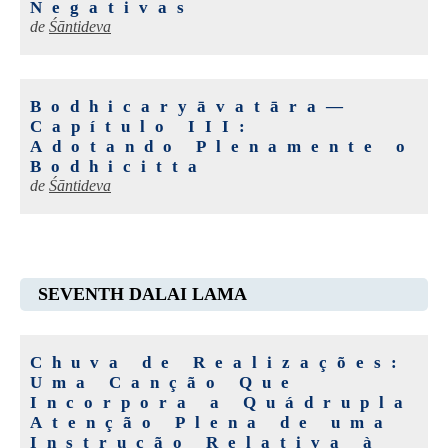
Negativas
de
Śāntideva
Bodhicaryāvatāra—
Capítulo III:
Adotando Plenamente o
Bodhicitta
de
Śāntideva
SEVENTH DALAI LAMA
Chuva de Realizações:
Uma Canção Que
Incorpora a Quádrupla
Atenção Plena de uma
Instrução Relativa à