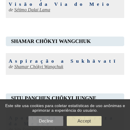
Visão da Via do Meio
de
Sétimo Dalai Lama
SHAMAR CHÖKYI WANGCHUK
Aspiração a Sukhāvatī
de
Shamar Chökyi Wangchuk
SITU PAṆCHEN CHÖKYI JUNGNE
Este site usa cookies para coletar estatísticas de uso anônimas e
aprimorar a experiência do usuário.
Apontando a Natureza
Decline
Accept
da Mente
de
Situ Paṇchen Chökyi Jungne