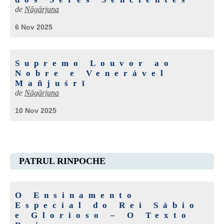
de
Nāgārjuna
6 Nov 2025
Supremo Louvor ao
Nobre e Venerável
Mañjuśrī
de
Nāgārjuna
10 Nov 2025
PATRUL RINPOCHE
O Ensinamento
Especial do Rei Sábio
e Glorioso – O Texto