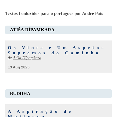
Textos traduzidos para o português por André Pais
ATIŚA DĪPAṂKARA
Os Vinte e Um Aspetos
Supremos do Caminho
de
Atiśa Dīpaṃkara
19 Aug 2025
BUDDHA
A Aspiração de
Maitreya