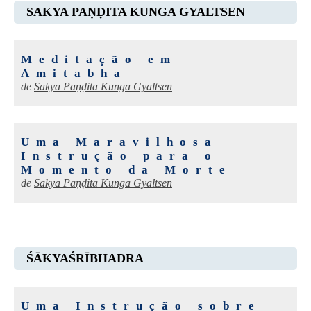
SAKYA PAṆḌITA KUNGA GYALTSEN
Meditação em
Amitabha
de
Sakya Paṇḍita Kunga Gyaltsen
Uma Maravilhosa
Instrução para o
Momento da Morte
de
Sakya Paṇḍita Kunga Gyaltsen
ŚĀKYAŚRĪBHADRA
Uma Instrução sobre