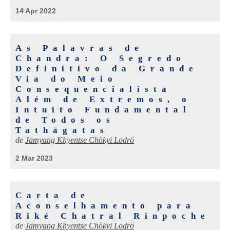
14 Apr 2022
As Palavras de
Chandra: O Segredo
Definitivo da Grande
Via do Meio
Consequencialista
Além de Extremos, o
Intuito Fundamental
de Todos os
Tathāgatas
de
Jamyang Khyentse Chökyi Lodrö
2 Mar 2023
Carta de
Aconselhamento para
Riké Chatral Rinpoche
de
Jamyang Khyentse Chökyi Lodrö