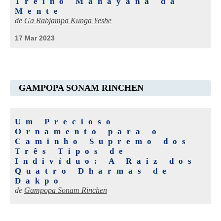
Treino Mahāyāna da
Mente
de
Ga Rabjampa Kunga Yeshe
17 Mar 2023
GAMPOPA SONAM RINCHEN
Um Precioso
Ornamento para o
Caminho Supremo dos
Três Tipos de
Indivíduo: A Raiz dos
Quatro Dharmas de
Dakpo
de
Gampopa Sonam Rinchen