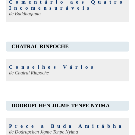
Comentário aos Quatro
Incomensuráveis
de
Buddhagupta
CHATRAL RINPOCHE
Conselhos Vários
de
Chatral Rinpoche
DODRUPCHEN JIGME TENPE NYIMA
Prece a Buda Amitābha
de
Dodrupchen Jigme Tenpe Nyima