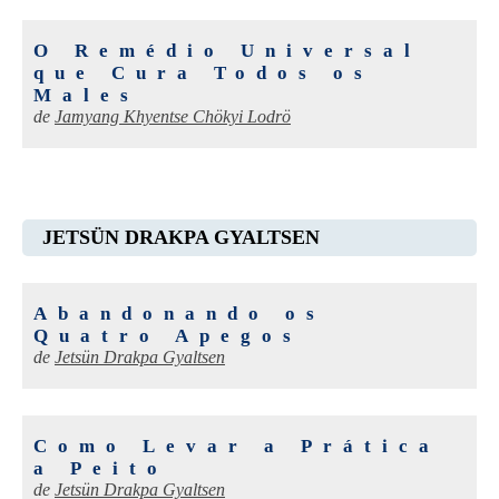
O Remédio Universal
que Cura Todos os
Males
de
Jamyang Khyentse Chökyi Lodrö
JETSÜN DRAKPA GYALTSEN
Abandonando os
Quatro Apegos
de
Jetsün Drakpa Gyaltsen
Como Levar a Prática
a Peito
de
Jetsün Drakpa Gyaltsen