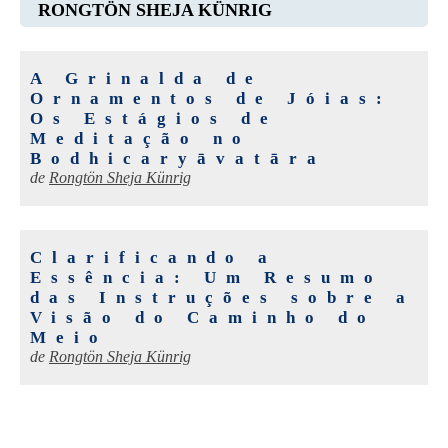
RONGTÖN SHEJA KÜNRIG
A Grinalda de
Ornamentos de Jóias:
Os Estágios de
Meditação no
Bodhicaryāvatāra
de
Rongtön Sheja Künrig
Clarificando a
Essência: Um Resumo
das Instruções sobre a
Visão do Caminho do
Meio
de
Rongtön Sheja Künrig