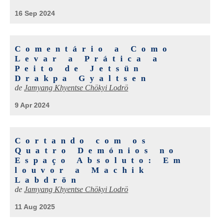
16 Sep 2024
Comentário a Como
Levar a Prática a
Peito de Jetsün
Drakpa Gyaltsen
de
Jamyang Khyentse Chökyi Lodrö
9 Apr 2024
Cortando com os
Quatro Demónios no
Espaço Absoluto: Em
louvor a Machik
Labdrön
de
Jamyang Khyentse Chökyi Lodrö
11 Aug 2025