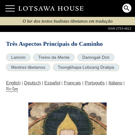
O lar dos textos budistas tibetanos em tradução
ISSN 2753-4812
Três Aspectos Principais do Caminho
Lamrim
Treino da Mente
Damngak Dzö
Mestres tibetanos
Tsongkhapa Lobzang Drakpa
English
Deutsch
Español
Français
Português
Italiano
|
|
|
|
|
|
བོད་ཡིག