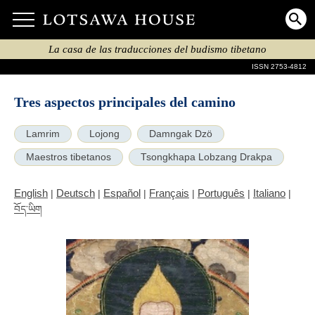
La casa de las traducciones del budismo tibetano
ISSN 2753-4812
Tres aspectos principales del camino
Lamrim
Lojong
Damngak Dzö
Maestros tibetanos
Tsongkhapa Lobzang Drakpa
English
Deutsch
Español
Français
Português
Italiano
|
|
|
|
|
|
བོད་ཡིག