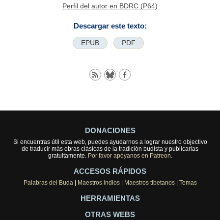
Perfil del autor en BDRC (P64)
Descargar este texto:
EPUB
PDF
DONACIONES
Si encuentras útil esta web, puedes ayudarnos a lograr nuestro objectivo
de traducir más obras clásicas de la tradición budista y publicarlas
gratuitamente.
Por favor apóyanos en Patreon.
ACCESOS RÁPIDOS
Palabras del Buda
|
Maestros indios
|
Maestros tibetanos
|
Temas
HERRAMIENTAS
OTRAS WEBS