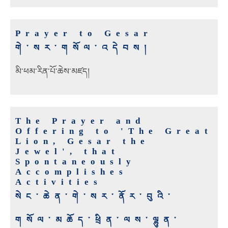
Prayer to Gesar
གེ་སར་གསོལ་འདེབས།
མི་ཕམ་རིན་པོ་ཆེས་མཛད།
The Prayer and
Offering to 'The Great
Lion, Gesar the
Jewel', that
Spontaneously
Accomplishes
Activities
སེང་ཆེན་གེ་སར་ནོར་བུའི་
གསོལ་མཆོད་ཕྲིན་ལས་ལྷུན་