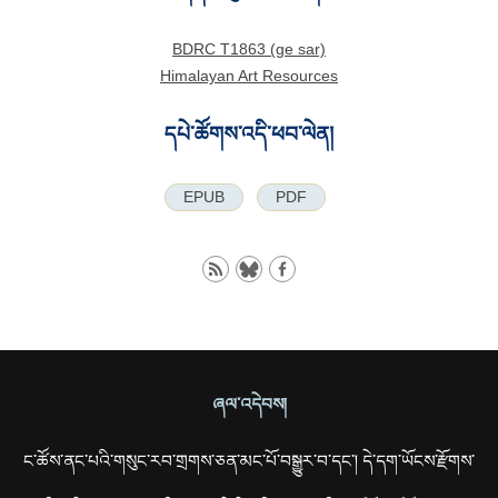
BDRC T1863 (ge sar)
Himalayan Art Resources
དཔེ་ཚོགས་འདི་ཕབ་ལེན།
EPUB
PDF
ཞལ་འདེབས།
ང་ཚོས་ནང་པའི་གསུང་རབ་གྲགས་ཅན་མང་པོ་བསྒྱུར་བ་དང་། དེ་དག་ཡོངས་རྫོགས་