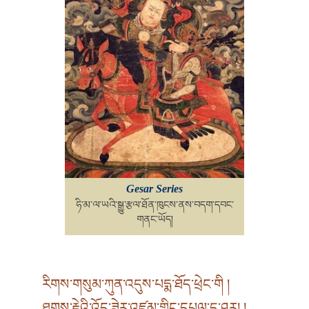
Gesar Series
ཧི་མ་ལ་ཡའི་སྒྱུ་རྩལ་ཐོན་ཁུངས་ནས་བདག་དབང་
གནང་ཡོད།
རིགས་གསུམ་ཀུན་འདུས་པདྨ་ཐོད་ཕྲེང་གི །
ཐུགས་རྗེའི་འོད་ཟེར་འཛམ་གླིང་དཔལ་དུ་ཤར། །