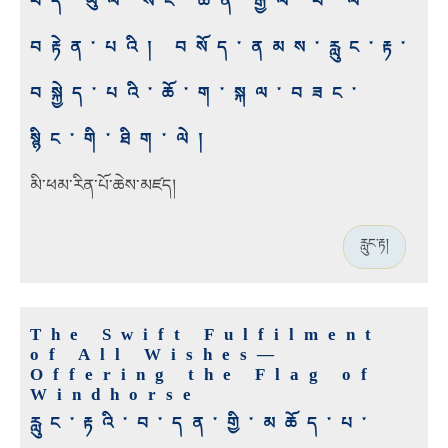
བོད་ཡུལ་སེང་ཆེན་རྒྱལ་པོ་ལ་
བརྟེན་པའི། བསོད་ནམས་རླུང་རྟ་
བསྐྱེད་པའི་ཆོ་ག་སྐལ་བཟང་
སྙིང་གི་ཐིག་ལེ།
མི་ཕམ་རིན་པོ་ཆེས་མཛད།
རླུང་རྟ།
The Swift Fulfilment
of All Wishes—
Offering the Flag of
Windhorse
རླུང་རྟའི་བ་དན་གྱི་མཆོད་པ་