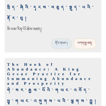
སྲིད་ཞིའི་དྭངས་བཅུད་སྡུད་པའི་
ནོར་བུ།
མི་ཕམ་རིན་པོ་ཆེས་མཛད།
ནོར་གཡང་།
བཀག་རྒྱ་ཅན།
The Hook of
Abundance: A King
Gesar Practice for
Summoning Abundance
and Prosperity
གེ་སར་རྒྱལ་པོའི་གཡང་འབོད་
ཕྱྭ་གཡང་འགུགས་པའི་ལྕགས་ཀྱུ།