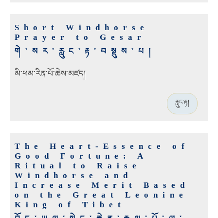
Short Windhorse
Prayer to Gesar
གེ་སར་རླུང་རྟ་བསྡུས་པ།
མི་ཕམ་རིན་པོ་ཆེས་མཛད།
རླུང་རྟ།
The Heart-Essence of
Good Fortune: A
Ritual to Raise
Windhorse and
Increase Merit Based
on the Great Leonine
King of Tibet