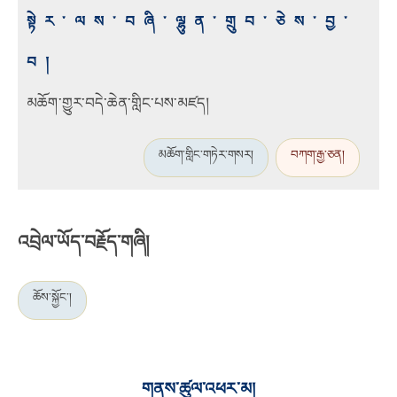
སྟེར་ལས་བཞི་ལྷུན་གྲུབ་ཅེས་བྱ་
བ།
མཆོག་གྱུར་བདེ་ཆེན་གླིང་པས་མཛད།
མཆོག་གླིང་གཏེར་གསར།
བཀག་རྒྱ་ཅན།
འབྲེལ་ཡོད་བརྗོད་གཞི།
ཆོས་སྐྱོང་།
གནས་ཚུལ་འཕར་མ།