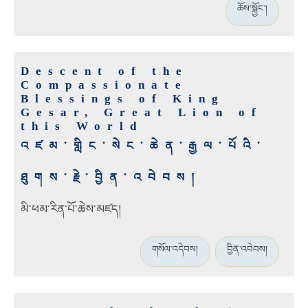
ཆོས་སྐྱོང་།
Descent of the
Compassionate
Blessings of King
Gesar, Great Lion of
this World
འཛམ་གླིང་སེང་ཆེན་རྒྱལ་པོའི་
ཐུགས་རྗེ་བྱིན་འབེབས།
མི་ཕམ་རིན་པོ་ཆེས་མཛད།
གསོལ་འདེབས།
བྱིན་འབེབས།