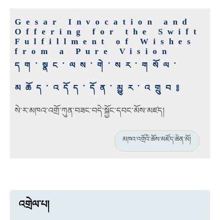
Gesar Invocation and
Offering for the Swift
Fulfillment of Wishes
from a Pure Vision
དག་སྣང་ལས་གེ་སར་གསོལ་
མཆོད་འདོད་དོན་མྱུར་འགྲུབ༔
སེ་ར་མཁའ་འགྲོ་ཀུན་བཟང་བདེ་སྐྱོང་དབང་མོས་མཛད།
མཁའ་འགྲོའི་ཆོས་མཛོད་ཆེན་མོ།
འགྲེལ་པ།