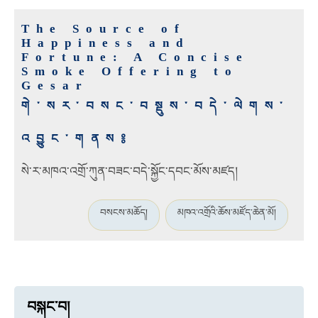
The Source of
Happiness and
Fortune: A Concise
Smoke Offering to
Gesar
གེ་སར་བསང་བསྡུས་བདེ་ལེགས་
འབྱུང་གནས༔
སེ་ར་མཁའ་འགྲོ་ཀུན་བཟང་བདེ་སྐྱོང་དབང་མོས་མཛད།
བསངས་མཆོད།
མཁའ་འགྲོའི་ཆོས་མཛོད་ཆེན་མོ།
བསྐང་བ།