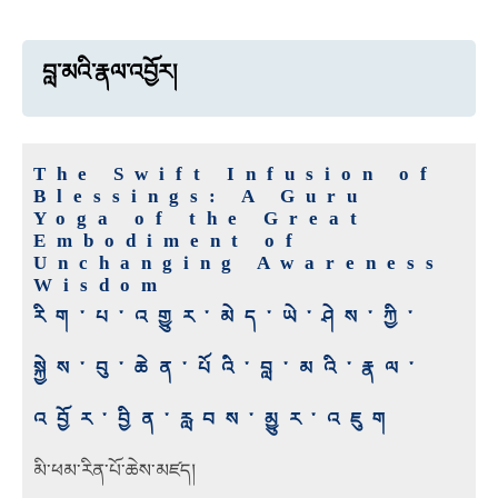
བླ་མའི་རྣལ་འབྱོར།
The Swift Infusion of
Blessings: A Guru
Yoga of the Great
Embodiment of
Unchanging Awareness
Wisdom
རིག་པ་འགྱུར་མེད་ཡེ་ཤེས་ཀྱི་
སྐྱེས་བུ་ཆེན་པོའི་བླ་མའི་རྣལ་
འབྱོར་བྱིན་རླབས་མྱུར་འཇུག
མི་ཕམ་རིན་པོ་ཆེས་མཛད།