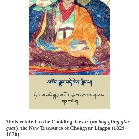
མཆོག་གྱུར་བདེ་ཆེན་གླིང་པ།
ཧི་མ་ལ་ཡའི་སྒྱུ་རྩལ་ཐོན་ཁུངས་ནས་བདག་དབང་
གནང་ཡོད།
Texts related to the Chokling Tersar (
mchog gling gter
gsar
), the New Treasures of Chokgyur Lingpa (1829–
1870):