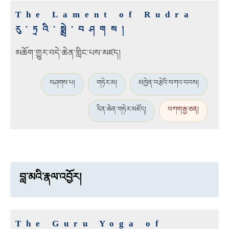
The Lament of Rudra
རུ་ཏྲའི་སྨྲེ་བཤགས།
མཆོག་གྱུར་བདེ་ཆེན་གླིང་པས་མཛད།
བཤགས་པ།
གཏེར་མ།
མཁྱེན་བརྩེའི་བཀའ་བབས།
རིན་ཆེན་གཏེར་མཛོད།
བཀག་རྒྱ་ཅན།
བླ་མའི་རྣལ་འབྱོར།
The Guru Yoga of