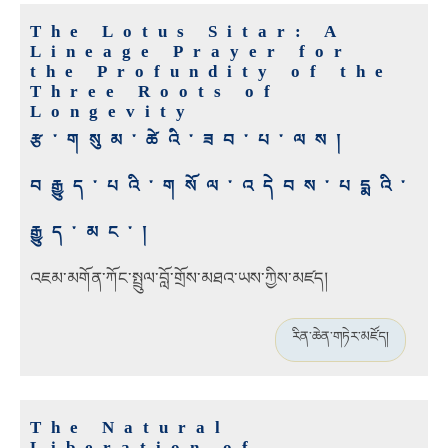
The Lotus Sitar: A
Lineage Prayer for
the Profundity of the
Three Roots of
Longevity
རྩ་གསུམ་ཚེའི་ཟབ་པ་ལས།
བརྒྱུད་པའི་གསོལ་འདེབས་པདྨའི་
རྒྱུད་མང་།
འཇམ་མགོན་ཀོང་སྤྲུལ་བློ་གྲོས་མཐའ་ཡས་ཀྱིས་མཛད།
རིན་ཆེན་གཏེར་མཛོད།
The Natural
Liberation of