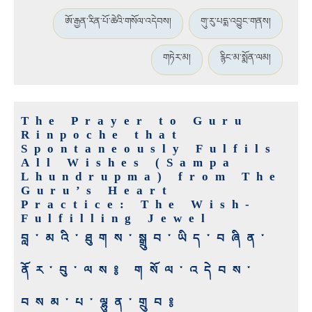
ཨོ་རྒྱན་རིན་པོ་ཆེའི་གསོལ་འདེབས།
གུ་རུ་པདྨ་འབྱུང་གནས།
གཏེར་མ།
རྙིང་མ་སྨོན་ལམ།
The Prayer to Guru
Rinpoche that
Spontaneously Fulfils
All Wishes (Sampa
Lhundrupma) from The
Guru’s Heart
Practice: The Wish-
Fulfilling Jewel
བླ་མའི་ཐུགས་སྒྲུབ་ཡིད་བཞིན་
ནོར་བུ་ལས༔ གསོལ་འདེབས་
བསམ་པ་ལྷུན་གྲུབ༔