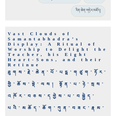
རིན་ཆེན་གཏེར་མཛོད།
Vast Clouds of
Samantabhadra’s
Display: A Ritual of
Worship to Delight the
Teacher, his Eight
Heart-Sons, and their
Retinue
ཐུགས་རྗེ་ཆེན་པོ་པདྨ་གཙུག་ཏོར་
གྱི་ཆོས་སྡེ་ལས། སྟོན་པ་ཉེ་སྲས་
འཁོར་བཅས་དགྱེས་པ་བསྐྱེད་
པའི་མཆོད་ཆོག་ཀུན་བཟང་རྣམ་