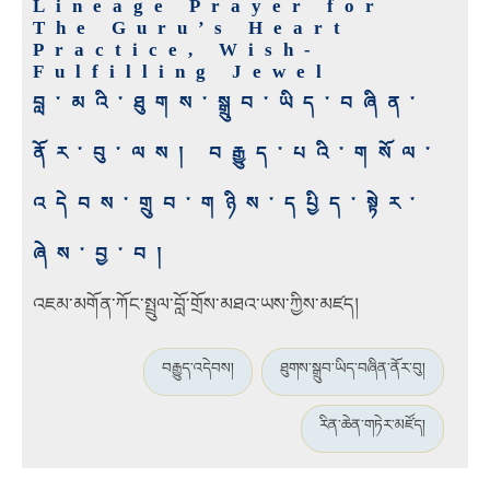
Lineage Prayer for
The Guru’s Heart
Practice, Wish-
Fulfilling Jewel
བླ་མའི་ཐུགས་སྒྲུབ་ཡིད་བཞིན་
ནོར་བུ་ལས། བརྒྱུད་པའི་གསོལ་
འདེབས་གྲུབ་གཉིས་དཔྱིད་སྟེར་
ཞེས་བྱ་བ།
འཇམ་མགོན་ཀོང་སྤྲུལ་བློ་གྲོས་མཐའ་ཡས་ཀྱིས་མཛད།
བརྒྱུད་འདེབས།
ཐུགས་སྒྲུབ་ཡིད་བཞིན་ནོར་བུ།
རིན་ཆེན་གཏེར་མཛོད།