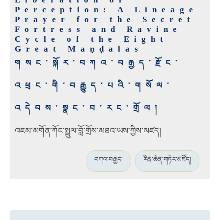
Perception: A Lineage
Prayer for the Secret
Fortress and Ravine
Cycle of the Eight
Great Maṇḍalas
གསང་སྐོར་བཀའ་བརྒྱད་རྫོང་
འཕྲང་གི་བརྒྱུད་པའི་གསོལ་
འདེབས་སྣང་བ་རང་གྲོལ།
འཇམ་མགོན་ཀོང་སྤྲུལ་བློ་གྲོས་མཐའ་ཡས་ཀྱིས་མཛད།
བཀའ་བརྒྱད།
རིན་ཆེན་གཏེར་མཛོད།