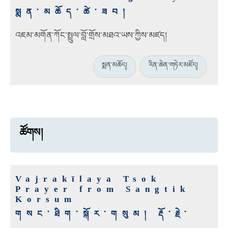
སྨན་མཆོད་ཚེ་ཟབ།
འཇམ་མགོན་ཀོང་སྤྲུལ་བློ་གྲོས་མཐའ་ཡས་ཀྱིས་མཛད།
སྨན་མཆོད།
རིན་ཆེན་གཏེར་མཛོད།
ཚོགས།
Vajrakīlaya Tsok
Prayer from Sangtik
Korsum
གསང་ཐིག་སྐོར་གསུམ། རྡོ་རྗེ་