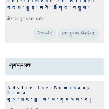
Fulfillment of Wishes
བསམ་ལྷུན་མའི་ཚོགས་བསྡུས།
ཚེ་དབང་གྲགས་པས་མཛད།
ཚོགས་མཆོད།
ཐུགས་སྒྲུབ་ཡིད་བཞིན་ནོར་བུ།
ཞལ་གདམས།
Advice for Bumthang
Lama
བུམ་ཐང་བླ་མ་ལ་གདམས་པ།