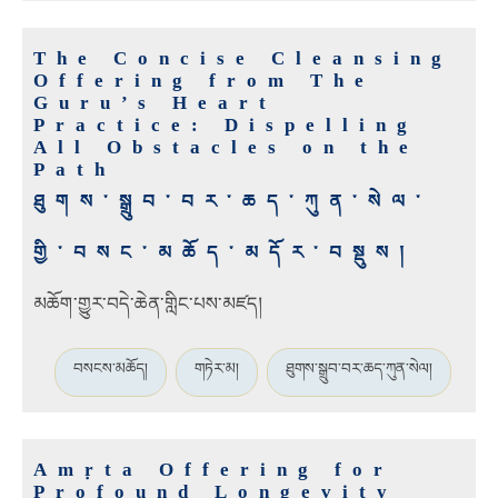
The Concise Cleansing
Offering from The
Guru’s Heart
Practice: Dispelling
All Obstacles on the
Path
ཐུགས་སྒྲུབ་བར་ཆད་ཀུན་སེལ་
གྱི་བསང་མཆོད་མདོར་བསྡུས།
མཆོག་གྱུར་བདེ་ཆེན་གླིང་པས་མཛད།
བསངས་མཆོད།
གཏེར་མ།
ཐུགས་སྒྲུབ་བར་ཆད་ཀུན་སེལ།
Amṛta Offering for
Profound Longevity