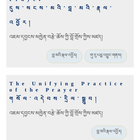
དུས་སངས་མའི་བླ་མའི་རྣལ་
འབྱོར།
འཇམ་དབྱངས་མཁྱེན་བརྩེ་ཆོས་ཀྱི་བློ་གྲོས་ཀྱིས་མཛད།
བླ་མའི་རྣལ་འབྱོར།
གུ་རུ་པདྨ་འབྱུང་གནས།
The Unifying Practice
of the Prayer
གསོལ་འདེབས་དྲིལ་སྒྲུབ།
འཇམ་དབྱངས་མཁྱེན་བརྩེ་ཆོས་ཀྱི་བློ་གྲོས་ཀྱིས་མཛད།
བླ་མའི་རྣལ་འབྱོར།