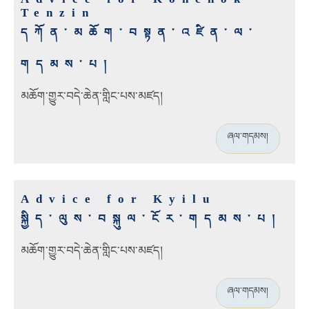
Tenzin
དཀོན་མཆོག་བསྟན་འཛིན་ལ་
གདམས་པ།
མཆོག་གྱུར་བདེ་ཆེན་གླིང་པས་མཛད།
ཞལ་གདམས།
Advice for Kyilu
སྐྱིད་ལུས་བསྐུལ་ངོར་གདམས་པ།
མཆོག་གྱུར་བདེ་ཆེན་གླིང་པས་མཛད།
ཞལ་གདམས།