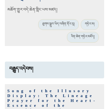
མཆོག་གྱུར་བདེ་ཆེན་གླིང་པས་མཛད།
ཐུགས་སྒྲུབ་ཡིད་བཞིན་ནོར་བུ།
གཏེར་མ།
རིན་ཆེན་གཏེར་མཛོད།
བརྒྱུད་འདེབས།
Song of the Illusory
Display: The Lineage
Prayer for the Heart-
Essence of the