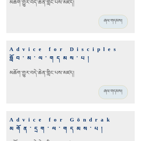
མཆོག་གྱུར་བདེ་ཆེན་གླིང་པས་མཛད།
ཞལ་གདམས།
Advice for Disciples
སློབ་མ་ལ་གདམས་པ།
མཆོག་གྱུར་བདེ་ཆེན་གླིང་པས་མཛད།
ཞལ་གདམས།
Advice for Göndrak
མགོན་དྲག་ལ་གདམས་པ།