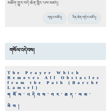
མཆོག་གྱུར་བདེ་ཆེན་གླིང་པས་མཛད།
གསུར་མཆོད།
རིན་ཆེན་གཏེར་མཛོད།
གསོལ་འདེབས།
The Prayer Which
Removes All Obstacles
from the Path (Barché
Lamsel)
གསོལ་འདེབས་བར་ཆད་ལམ་
སེལ།