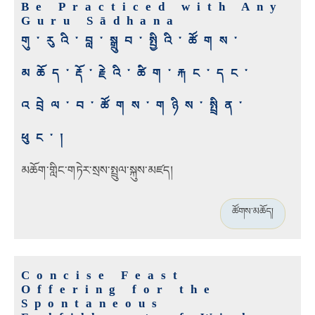
Be Practiced with Any
Guru Sādhana
གུ་རུའི་བླ་སྒྲུབ་སྤྱིའི་ཚོགས་
མཆོད་རྡོ་རྗེའི་ཚིག་རྐང་དང་
འབྲེལ་བ་ཚོགས་གཉིས་སྤྲིན་
ཕུང་།
མཆོག་གླིང་གཏེར་སྲས་སྤྲུལ་སྐུས་མཛད།
ཚོགས་མཆོད།
Concise Feast
Offering for the
Spontaneous