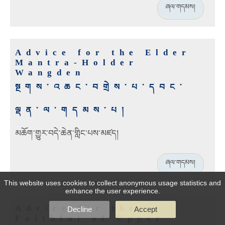
ཞལ་གདམས།
Advice for the Elder
Mantra-Holder
Wangden
སྔགས་འཆང་བགྲེས་པ་དབང་
ལྡན་ལ་གདམས་པ།
མཆོག་གྱུར་བདེ་ཆེན་གླིང་པས་མཛད།
ཞལ་གདམས།
This website uses cookies to collect anonymous usage statistics and
enhance the user experience.
Advice for the
Decline
Accept
Faithful of Upper