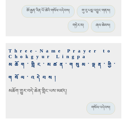
ཨོ་རྒྱན་རིན་པོ་ཆེའི་གསོལ་འདེབས།
གུ་རུ་པདྨ་འབྱུང་གནས།
གཏེར་མ།
ཞལ་ཆེམས།
Three-Name Prayer to
Chokgyur Lingpa
མཆོག་གླིང་མཚན་གསུམ་ལྡན་གྱི་
གསོལ་འདེབས།
མཆོག་གྱུར་བདེ་ཆེན་གླིང་པས་མཛད།
གསོལ་འདེབས།