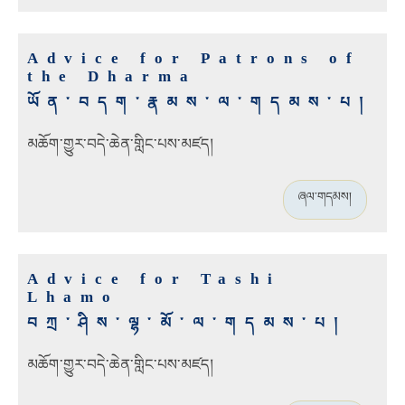
Advice for Patrons of
the Dharma
ཡོན་བདག་རྣམས་ལ་གདམས་པ།
མཆོག་གྱུར་བདེ་ཆེན་གླིང་པས་མཛད།
ཞལ་གདམས།
Advice for Tashi
Lhamo
བཀྲ་ཤིས་ལྷ་མོ་ལ་གདམས་པ།
མཆོག་གྱུར་བདེ་ཆེན་གླིང་པས་མཛད།