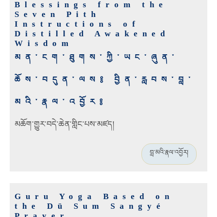
Blessings from the
Seven Pith
Instructions of
Distilled Awakened
Wisdom
མན་ངག་ཐུགས་ཀྱི་ཡང་ཞུན་
ཆོས་བདུན་ལས༔ བྱིན་རླབས་བླ་
མའི་རྣལ་འབྱོར༔
མཆོག་གྱུར་བདེ་ཆེན་གླིང་པས་མཛད།
བླ་མའི་རྣལ་འབྱོར།
Guru Yoga Based on
the Dü Sum Sangyé
Prayer