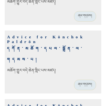
མཆོག་གྱུར་བདེ་ཆེན་གླིང་པས་མཛད།
ཞལ་གདམས།
Advice for Könchok
Paldrön
དཀོན་མཆོག་དཔལ་སྒྲོན་ལ་
གདམས་པ།
མཆོག་གྱུར་བདེ་ཆེན་གླིང་པས་མཛད།
ཞལ་གདམས།
Advice for Könchok