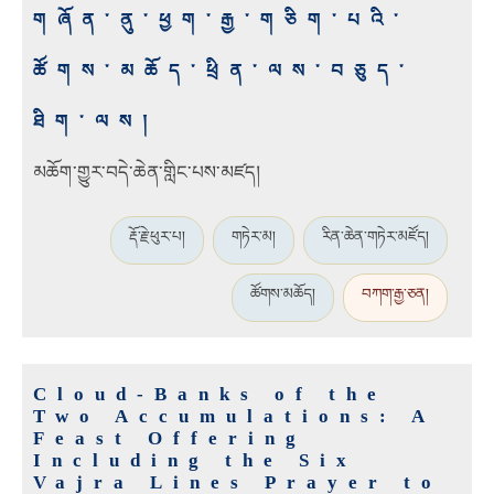
གཞོན་ནུ་ཕྱག་རྒྱ་གཅིག་པའི་
ཚོགས་མཆོད་ཕྲིན་ལས་བཅུད་
ཐིག་ལས།
མཆོག་གྱུར་བདེ་ཆེན་གླིང་པས་མཛད།
རྡོ་རྗེ་ཕུར་པ།
གཏེར་མ།
རིན་ཆེན་གཏེར་མཛོད།
ཚོགས་མཆོད།
བཀག་རྒྱ་ཅན།
Cloud-Banks of the
Two Accumulations: A
Feast Offering
Including the Six
Vajra Lines Prayer to