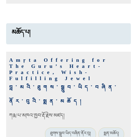
མཆོད་པ།
Amṛta Offering for
The Guru’s Heart-
Practice, Wish-
Fulfilling Jewel
བླ་མའི་ཐུགས་སྒྲུབ་ཡིད་བཞིན་
ནོར་བུའི་སྨན་མཆོད།
ཀརྨ་པ་མཁའ་ཁྱབ་རྡོ་རྗེས་མཛད།
ཐུགས་སྒྲུབ་ཡིད་བཞིན་ནོར་བུ།
སྨན་མཆོད།