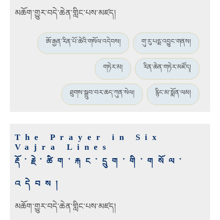
མཆོག་གྱུར་བདེ་ཆེན་གླིང་པས་མཛད།
ཨོ་རྒྱན་རིན་པོ་ཆེའི་གསོལ་འདེབས།
གུ་རུ་པདྨ་འབྱུང་གནས།
གཏེར་མ།
རིན་ཆེན་གཏེར་མཛོད།
ཐུགས་སྒྲུབ་བར་ཆད་ཀུན་སེལ།
རྙིང་མ་སྨོན་ལམ།
The Prayer in Six
Vajra Lines
རྡོ་རྗེ་ཚིག་རྐང་དྲུག་གི་གསོལ་
འདེབས།
མཆོག་གྱུར་བདེ་ཆེན་གླིང་པས་མཛད།