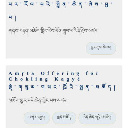
པར་རོལ་པའི་སྤྲིན་ཆེན་ཞེས་བྱ་
བ།
གནས་བརྟན་མཆོག་གླིང་ངེས་དོན་གྲུབ་པའི་རྡོ་རྗེས་མཛད།
བྱང་ཆུབ་སེམས།
Amṛta Offering for
Chokling Kagyé
སྡེ་གསུམ་གསང་ཁྲོའི་སྨན་མཆོད།
མཆོག་གྱུར་བདེ་ཆེན་གླིང་པས་མཛད།
བཀའ་བརྒྱད།
སྨན་མཆོད།
རིན་ཆེན་གཏེར་མཛོད།