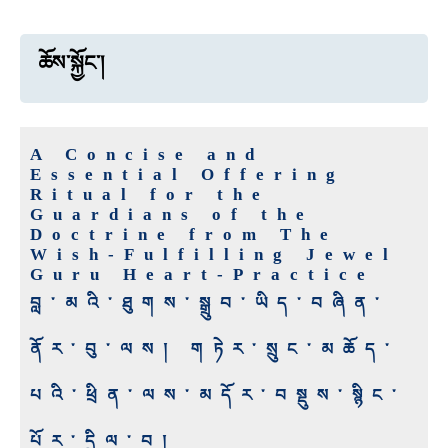
ཆོས་སྐྱོང་།
A Concise and
Essential Offering
Ritual for the
Guardians of the
Doctrine from The
Wish-Fulfilling Jewel
Guru Heart-Practice
བླ་མའི་ཐུགས་སྒྲུབ་ཡིད་བཞིན་
ནོར་བུ་ལས། གཏེར་སྲུང་མཆོད་
པའི་ཕྲིན་ལས་མདོར་བསྡུས་སྙིང་
པོར་དྲིལ་བ།