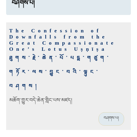
བཤགས་པ།
The Confession of
Downfalls from the
Great Compassionate
One’s Lotus Uṣṇīṣa
ཐུགས་རྗེ་ཆེན་པོ་པདྨ་གཙུག་
གཏོར་ལས་བྱུང་བའི་ལྟུང་
བཤགས།
མཆོག་གྱུར་བདེ་ཆེན་གླིང་པས་མཛད།
བཤགས་པ།