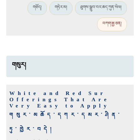
གཅོད།
གཏེར་མ།
ཐུགས་སྒྲུབ་བར་ཆད་ཀུན་སེལ།
བཀག་རྒྱ་ཅན།
གསུར།
White and Red Sur
Offerings That Are
Very Easy to Apply
གསུར་མཆོད་དཀར་དམར་ཤིན་
ཏུ་ཁྱེར་བདེ།