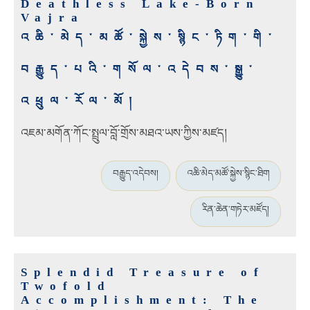
Deathless Lake-Born
Vajra
འཆི་མེད་མཚོ་སྐྱེས་སྙིང་ཏིག་གི་
བརྒྱུད་པའི་གསོལ་འདེབས་སྒྱུ་
འཕྲུལ་རོལ་མོ།
འཇམ་མགོན་ཀོང་སྤྲུལ་བློ་གྲོས་མཐའ་ཡས་ཀྱིས་མཛད།
བརྒྱུད་འདེབས།
འཆི་མེད་མཚོ་སྐྱེས་སྙིང་ཐིག
རིན་ཆེན་གཏེར་མཛོད།
Splendid Treasure of
Twofold
Accomplishment: The