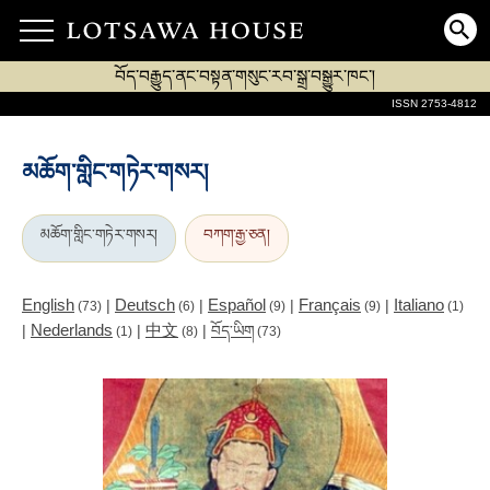
བོད་བརྒྱུད་ནང་བསྟན་གསུང་རབ་སྒྲ་བསྒྱུར་ཁང་།
ISSN 2753-4812
མཆོག་གླིང་གཏེར་གསར།
མཆོག་གླིང་གཏེར་གསར།
བཀག་རྒྱ་ཅན།
English
Deutsch
Español
Français
Italiano
|
|
|
|
(73)
(6)
(9)
(9)
(1)
Nederlands
中文
|
|
|
བོད་ཡིག
(1)
(8)
(73)