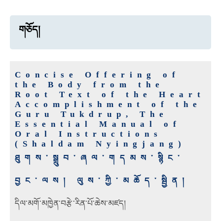
གཅོད།
Concise Offering of
the Body from the
Root Text of the Heart
Accomplishment of the
Guru Tukdrup, The
Essential Manual of
Oral Instructions
(Shaldam Nyingjang)
ཐུགས་སྒྲུབ་ཞལ་གདམས་སྙིང་
བྱང་ལས། ལུས་ཀྱི་མཆོད་སྦྱིན།
དིལ་མགོ་མཁྱེན་བརྩེ་རིན་པོ་ཆེས་མཛད།