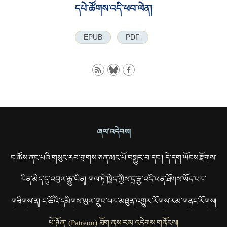
དཔེ་ཚོགས་འདི་ཕབ་ལེན།
EPUB
PDF
ཞལ་འདེབས།
ང་ཚོས་ནང་པའི་གསུང་རབ་གྲགས་ཅན་མང་པོ་བསྒྱུར་བ་དང་། དེ་དག་ཡོངས་རྫོགས་
རིན་མེད་དུ་འབུལ་རྒྱུ་ཡིན། གལ་ཏེ་ཁྱེད་ཀྱིས་དྲ་རྒྱ་འདི་ཕན་ཐོགས་ཡོད་པར་
གཟིགས་ན། ང་ཚོའི་དམིགས་ཡུལ་གྲུབ་པར་མཐུན་འགྱུར་རོགས་རམ་གནང་རོགས།
པེ་ཊོན་ (Patreon) ཐོག་ནས་རམ་འདེགས་གནོངས།