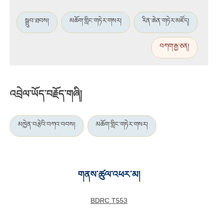
སྒྲུབ་ཐབས།
མཆོག་གླིང་གཏེར་གསར།
རིན་ཆེན་གཏེར་མཛོད།
བཀག་རྒྱ་ཅན།
འབྲེལ་ཡོད་བརྗོད་གཞི།
མཁྱེན་བརྩེའི་བཀའ་བབས།
མཆོག་གླིང་གཏེར་གསར།
གནས་ཚུལ་འཕར་མ།
BDRC T553