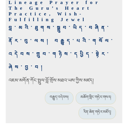
Lineage Prayer for
The Guru’s Heart
Practice, Wish-
Fulfilling Jewel
བླ་མའི་ཐུགས་སྒྲུབ་ཡིད་བཞིན་
ནོར་བུ་ལས། བརྒྱུད་པའི་གསོལ་
འདེབས་གྲུབ་གཉིས་དཔྱིད་སྟེར་
ཞེས་བྱ་བ།
འཇམ་མགོན་ཀོང་སྤྲུལ་བློ་གྲོས་མཐའ་ཡས་ཀྱིས་མཛད།
བརྒྱུད་འདེབས།
མཆོག་གླིང་གཏེར་གསར།
རིན་ཆེན་གཏེར་མཛོད།