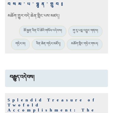
བསམ་པ་ལྷུན་གྲུབ༔
མཆོག་གྱུར་བདེ་ཆེན་གླིང་པས་མཛད།
ཨོ་རྒྱན་རིན་པོ་ཆེའི་གསོལ་འདེབས།
གུ་རུ་པདྨ་འབྱུང་གནས།
གཏེར་མ།
རིན་ཆེན་གཏེར་མཛོད།
མཆོག་གླིང་གཏེར་གསར།
བརྒྱུད་འདེབས།
Splendid Treasure of
Twofold
Accomplishment: The