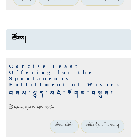
ཚོགས།
Concise Feast
Offering for the
Spontaneous
Fulfillment of Wishes
བསམ་ལྷུན་མའི་ཚོགས་བསྡུས།
ཚེ་དབང་གྲགས་པས་མཛད།
ཚོགས་མཆོད།
མཆོག་གླིང་གཏེར་གསར།