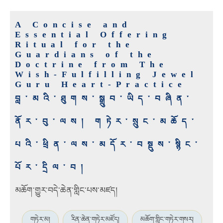
A Concise and
Essential Offering
Ritual for the
Guardians of the
Doctrine from The
Wish-Fulfilling Jewel
Guru Heart-Practice
བླ་མའི་ཐུགས་སྒྲུབ་ཡིད་བཞིན་
ནོར་བུ་ལས། གཏེར་སྲུང་མཆོད་
པའི་ཕྲིན་ལས་མདོར་བསྡུས་སྙིང་
པོར་དྲིལ་བ།
མཆོག་གྱུར་བདེ་ཆེན་གླིང་པས་མཛད།
གཏེར་མ།
རིན་ཆེན་གཏེར་མཛོད།
མཆོག་གླིང་གཏེར་གསར།