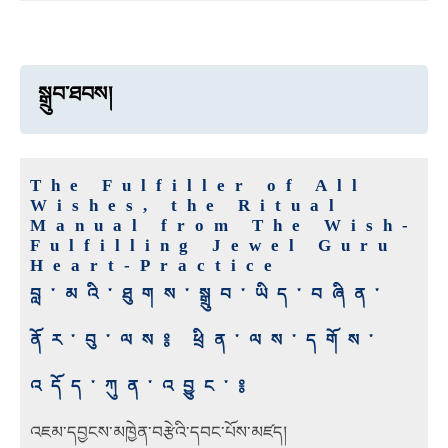
སྒྲུབ་ཐབས།
The Fulfiller of All
Wishes, the Ritual
Manual from The Wish-
Fulfilling Jewel Guru
Heart-Practice
བླ་མའི་ཐུགས་སྒྲུབ་ཡིད་བཞིན་
ནོར་བུ་ལས༔ ཕྲིན་ལས་དགོས་
འདོད་ཀུན་འབྱུང་༔
འཇམ་དབྱངས་མཁྱེན་བརྩེའི་དབང་པོས་མཛད།