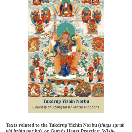
Tukdrup Yizhin Norbu
Courtesy of Dzongsar Khyentse Rinpoche
Texts related to the Tukdrup Yizhin Norbu (
thugs sgrub
yid bzhin nor bu
), or Guru’s Heart Practice: Wish-