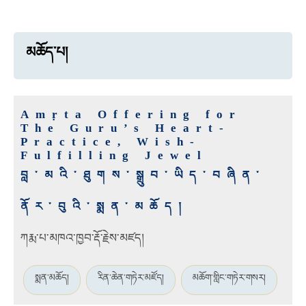
མཆོད་པ།
Amṛta Offering for
The Guru’s Heart-
Practice, Wish-
Fulfilling Jewel
བླ་མའི་ཐུགས་སྒྲུབ་ཡིད་བཞིན་
ནོར་བུའི་སྨན་མཆོད།
ཀརྨ་པ་མཁའ་ཁྱབ་རྡོ་རྗེས་མཛད།
སྨན་མཆོད།
རིན་ཆེན་གཏེར་མཛོད།
མཆོག་གླིང་གཏེར་གསར།