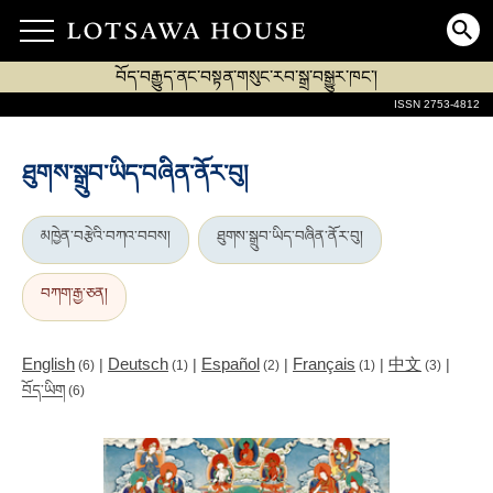
བོད་བརྒྱུད་ནང་བསྟན་གསུང་རབ་སྒྲ་བསྒྱུར་ཁང་།
ISSN 2753-4812
ཐུགས་སྒྲུབ་ཡིད་བཞིན་ནོར་བུ།
མཁྱེན་བརྩེའི་བཀའ་བབས།
ཐུགས་སྒྲུབ་ཡིད་བཞིན་ནོར་བུ།
བཀག་རྒྱ་ཅན།
English
Deutsch
Español
Français
中文
|
|
|
|
|
(6)
(1)
(2)
(1)
(3)
བོད་ཡིག
(6)