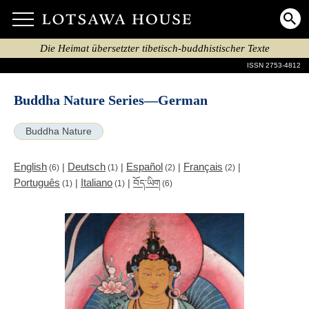
Die Heimat übersetzter tibetisch-buddhistischer Texte
ISSN 2753-4812
Buddha Nature Series—German
Buddha Nature
English
Deutsch
Español
Français
|
|
|
|
(6)
(1)
(2)
(2)
Português
Italiano
|
|
བོད་ཡིག
(1)
(1)
(6)