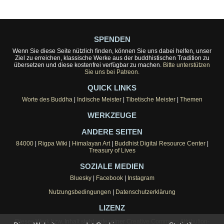
SPENDEN
Wenn Sie diese Seite nützlich finden, können Sie uns dabei helfen, unser
Ziel zu erreichen, klassische Werke aus der buddhistischen Tradition zu
übersetzen und diese kostenfrei verfügbar zu machen.
Bitte unterstützen
Sie uns bei Patreon.
QUICK LINKS
Worte des Buddha
|
Indische Meister
|
Tibetische Meister
|
Themen
WERKZEUGE
ANDERE SEITEN
84000
|
Rigpa Wiki
|
Himalayan Art
|
Buddhist Digital Resource Center
|
Treasury of Lives
SOZIALE MEDIEN
Bluesky
|
Facebook
|
Instagram
Nutzungsbedingungen
|
Datenschutzerklärung
LIZENZ
Dieses Werk bzw. Inhalt steht unter einer
Creative Commons Attribution-