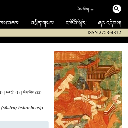
བོད་ཡིག
ལས་འཆར།
འཕྲིན་གསར།
ང་ཚོའི་སྐོར།
ཞལ་འདེབས།
ISSN 2753-4812
中文
|
|
བོད་ཡིག
1)
(1)
(32)
s
(śāstra; bstan bcos)
: