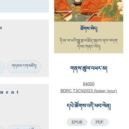
s
ཐོགས་མེད།
ཧི་མ་ལ་ཡའི་སྒྱུ་རྩལ་ཐོན་ཁུངས་ནས་བདག་
དབང་གནང་ཡོད།
གདམས་ངག་མཛོད།
གནས་ཚུལ་འཕར་མ།
84000
BDRC T3CN2023 (bstan 'gyur)
nment
དཔེ་ཚོགས་འདི་ཕབ་ལེན།
EPUB
PDF