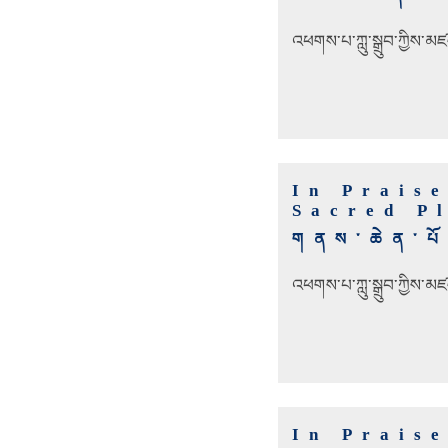
འཕགས་པ་ཀླུ་སྒྲུབ་ཀྱིས་མཛ
In Praise
Sacred P
གནས་ཆེན་པོ་
འཕགས་པ་ཀླུ་སྒྲུབ་ཀྱིས་མཛ
In Praise