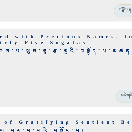
བསྟོད་པ།
ed with Precious Names, i
hirty-Five Sugatas
གས་པ་སུམ་ཅུ་རྩ་ལྔའི་བསྟོད་པ་མཚན
བདེ་གཤེ
 of Gratifying Sentient B
ུ་བར་བྱ་བའི་བསྟོད་པ།