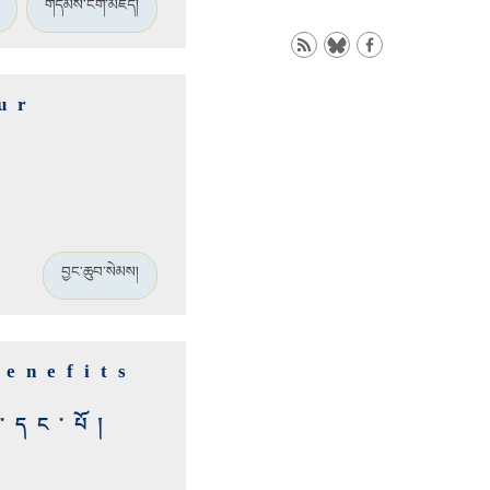
གདམས་ངག་མཛོད།
ur
བྱང་ཆུབ་སེམས།
enefits
ུ་དང་པོ།