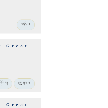
བསྟོད་པ།
t Great
སྟོད་པ།
ཤཱཀྱ་ཐུབ་པ།
t Great