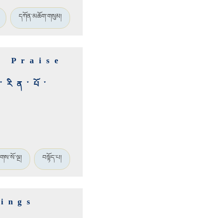
དཀོན་མཆོག་གསུམ།
n Praise
་རིན་པོ་
གས་སོ་ལྔ།
བསྟོད་པ།
eings