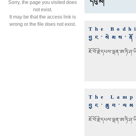
དབུ་མ།
Sorry, the page you visited does
not exist.
It may be that the access link is
wrong or the file does not exist.
The Bodh
བྱང་སེམས་ནོ
ཇོ་བོ་རྗེ་དཔལ་ལྡན་ཨ་ཏི་ཤ
The Lamp
བྱང་ཆུབ་ལམ་ག
ཇོ་བོ་རྗེ་དཔལ་ལྡན་ཨ་ཏི་ཤ