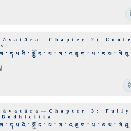
yāvatāra—Chapter 2: Confe
ty
མས་དཔའི་སྤྱོད་པ་ལ་འཇུག་པ་ལས་ལེའ
ད།
སྤ
yāvatāra—Chapter 3: Full
 Bodhicitta
མས་དཔའི་སྤྱོད་པ་ལ་འཇུག་པ་ལས་ལེའ