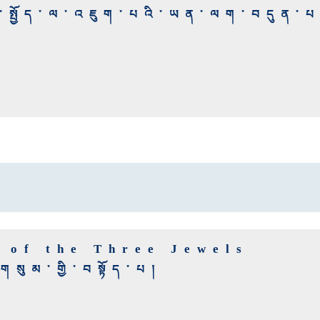
་སྤྱོད་ལ་འཇུག་པའི་ཡན་ལག་བདུན་པ
e of the Three Jewels
སུམ་གྱི་བསྟོད་པ།