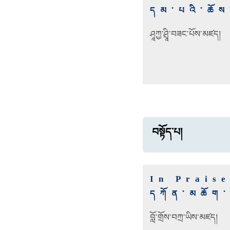
དམ་པའི་ཆོས
ཤཱཀྱ་ཤྲཱི་བཟང་པོས་མཛད།
བསྟོད་པ།
In Prais
དཀོན་མཆོག་ག
བློ་གྲོས་བཀྲ་ཡིས་མཛད།