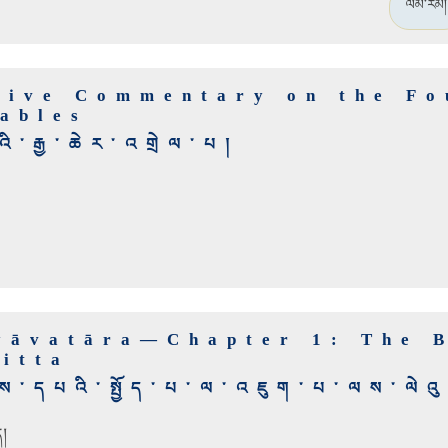
ལམ་རིམ།
sive Commentary on the Fo
ables
ི་རྒྱ་ཆེར་འགྲེལ་པ།
yāvatāra—Chapter 1: The B
citta
མས་དཔའི་སྤྱོད་པ་ལ་འཇུག་པ་ལས་ལེའ
ད།