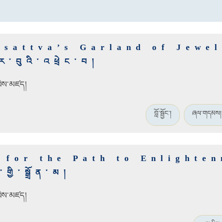
isattva’s Garland of Jewel
ར་བུའི་འཕྲེང་བ།
་ཡིས་མཛད།
བློ་སྦྱོང་།
ཞལ་གདམས།
 for the Path to Enlighte
ྱི་སྒྲོན་མ།
་ཡིས་མཛད།