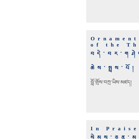
Ornament
of the T
བདེ་བར་གཤེ
ཆེས་སྤྲས་པོ།
བློ་གྲོས་བཀྲ་ཡིས་མཛད།
In Praise
སེམས་ཅན་མག