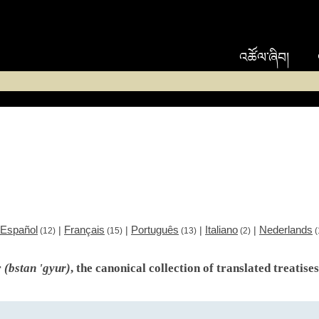
འཚོལ་ཞིབ།
Español
Français
Português
Italiano
Nederlands
|
|
|
|
(12)
(15)
(13)
(2)
(
r
(bstan 'gyur)
, the canonical collection of translated treatise