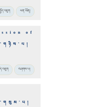
སྤྱོད་འཇུག
ཕན་ཡོན།
ssion of
ུ་གཉིས་པ།
ྱོད་འཇུག
བཤགས་པ།
y
ུ་གསུམ་པ།