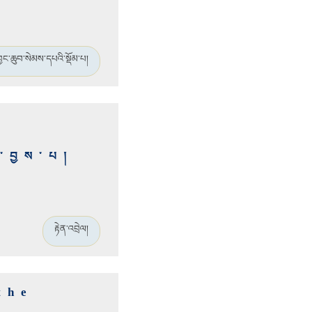
བྱང་ཆུབ་སེམས་དཔའི་སྡོམ་པ།
ར་བྱས་པ།
རྟེན་འབྲེལ།
the