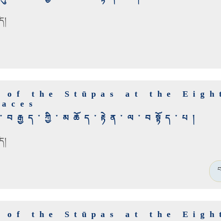
ད།
 of the Stūpas at the Eigh
laces
བརྒྱད་ཀྱི་མཆོད་རྟེན་ལ་བསྟོད་པ།
ད།
བ
 of the Stūpas at the Eigh