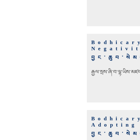
Bodhicar
Negativi
བྱང་ཆུབ་སེ
རྒྱལ་སྲས་ཞི་བ་ལྷ་ཡིས་མཛ
Bodhicar
Adopting
བྱང་ཆུབ་སེ