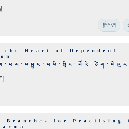
ད།
སྤྱོད་འཇུག
n the Heart of Dependent
ion
ྲེལ་པར་འབྱུང་བའི་སྙིང་པོའི་ཙིག་ལེའུ
ད།
n Branches for Practising 
harma