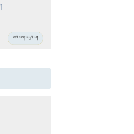
།
ཡན་ལག་བདུན་པ།