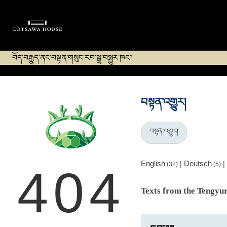
བོད་བརྒྱུད་ནང་བསྟན་གསུང་རབ་སྒྲ་བསྒྱུར་ཁང་།
བསྟན་འགྱུར།
བསྟན་འགྱུར།
English
Deutsch
|
|
(32)
(5)
404
Texts from the Tengyu