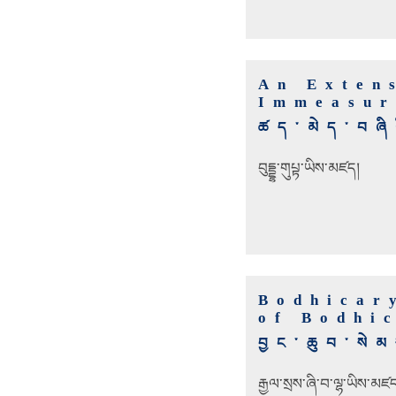
An Exten
Immeasur
ཚད་མེད་བཞིའ
བུདྡྷ་གུཔྟ་ཡིས་མཛད།
Bodhicar
of Bodhi
བྱང་ཆུབ་སེ
རྒྱལ་སྲས་ཞི་བ་ལྷ་ཡིས་མཛ