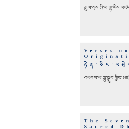
རྒྱལ་སྲས་ཞི་བ་ལྷ་ཡིས་མཛ
Verses o
Originat
རྟེན་ཅིང་འབ
འཕགས་པ་ཀླུ་སྒྲུབ་ཀྱིས་མཛ
The Seve
Sacred D