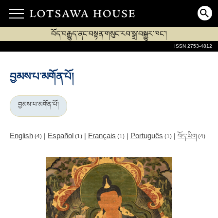
བོད་བརྒྱུད་ནང་བསྟན་གསུང་རབ་སྒྲ་བསྒྱུར་ཁང་།
ISSN 2753-4812
བྱམས་པ་མགོན་པོ།
བྱམས་པ་མགོན་པོ།
English
Español
Français
Português
|
|
|
|
བོད་ཡིག
(4)
(1)
(1)
(1)
(4)