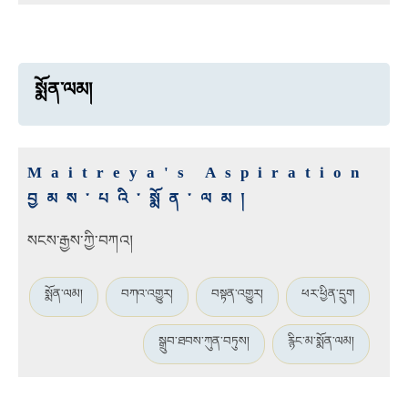
སྨོན་ལམ།
Maitreya's Aspiration
བྱམས་པའི་སྨོན་ལམ།
སངས་རྒྱས་ཀྱི་བཀའ།
སྨོན་ལམ།
བཀའ་འགྱུར།
བསྟན་འགྱུར།
ཕར་ཕྱིན་དྲུག
སྒྲུབ་ཐབས་ཀུན་བཏུས།
རྙིང་མ་སྨོན་ལམ།