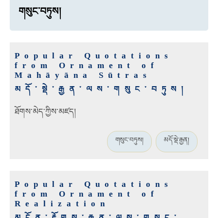
གསུང་བཏུས།
Popular Quotations
from Ornament of
Mahāyāna Sūtras
མདོ་སྡེ་རྒྱན་ལས་གསུང་བཏུས།
ཐོགས་མེད་ཀྱིས་མཛད།
གསུང་བཏུས།
མདོ་སྡེ་རྒྱན།
Popular Quotations
from Ornament of
Realization
མངོན་རྟོགས་རྒྱན་ལས་གསུང་