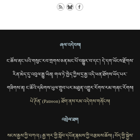
ཞལ་འདེབས།
ང་ཚོས་ནང་པའི་གསུང་རབ་གྲགས་ཅན་མང་པོ་བསྒྱུར་བ་དང་། དེ་དག་ཡོངས་རྫོགས་
རིན་མེད་དུ་འབུལ་རྒྱུ་ཡིན། གལ་ཏེ་ཁྱེད་ཀྱིས་དྲ་རྒྱ་འདི་ཕན་ཐོགས་ཡོད་པར་
གཟིགས་ན། ང་ཚོའི་དམིགས་ཡུལ་གྲུབ་པར་མཐུན་འགྱུར་རོགས་རམ་གནང་རོགས།
པེ་ཊོན་ (Patreon) ཐོག་ནས་རམ་འདེགས་གནོངས།
འབྲེལ་ཐག
སངས་རྒྱས་ཀྱི་བཀའ།
རྒྱ་གར་གྱི་སློབ་དཔོན་རྣམས་ཀྱི་བརྩམས་ཆོས།
བོད་གྱི་སྐྱེས་
|
|