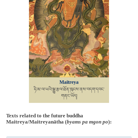
Maitreya
ཧི་མ་ལ་ཡའི་སྒྱུ་རྩལ་ཐོན་ཁུངས་ནས་བདག་དབང་
གནང་ཡོད།
Texts related to the future buddha
Maitreya/Maitreyanātha (
byams pa mgon po
):