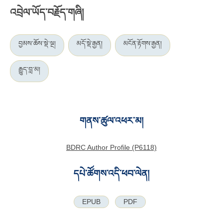
འབྲེལ་ཡོད་བརྗོད་གཞི།
བྱམས་ཆོས་སྡེ་ལྔ།
མདོ་སྡེ་རྒྱན།
མངོན་རྟོགས་རྒྱན།
རྒྱུད་བླ་མ།
གནས་ཚུལ་འཕར་མ།
BDRC Author Profile (P6118)
དཔེ་ཚོགས་འདི་ཕབ་ལེན།
EPUB
PDF