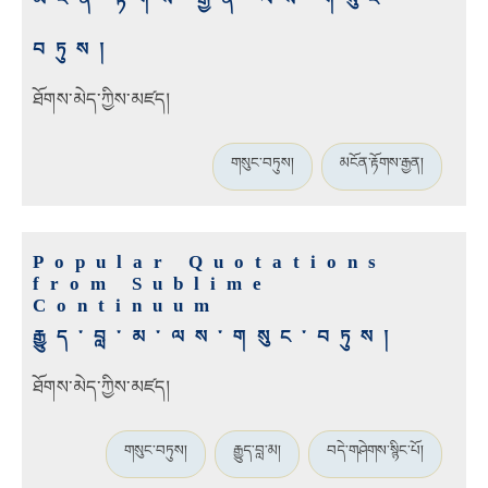
བཏུས།
ཐོགས་མེད་ཀྱིས་མཛད།
གསུང་བཏུས།
མངོན་རྟོགས་རྒྱན།
Popular Quotations
from Sublime
Continuum
རྒྱུད་བླ་མ་ལས་གསུང་བཏུས།
ཐོགས་མེད་ཀྱིས་མཛད།
གསུང་བཏུས།
རྒྱུད་བླ་མ།
བདེ་གཤེགས་སྙིང་པོ།