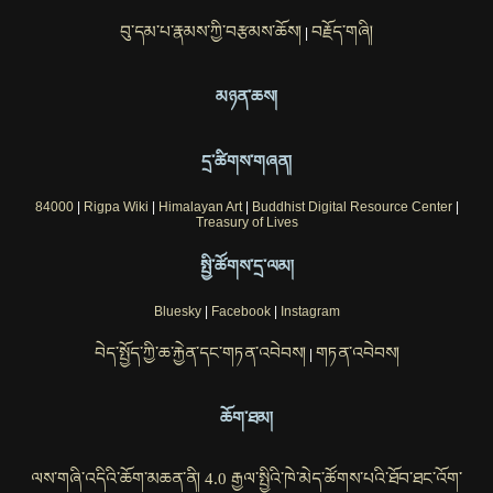
བུ་དམ་པ་རྣམས་ཀྱི་བརྩམས་ཆོས།
བརྗོད་གཞི།
|
མཉན་ཆས།
དྲ་ཚིགས་གཞན།
84000
|
Rigpa Wiki
|
Himalayan Art
|
Buddhist Digital Resource Center
|
Treasury of Lives
སྤྱི་ཚོགས་དྲ་ལམ།
Bluesky
|
Facebook
|
Instagram
བེད་སྤྱོད་ཀྱི་ཆ་རྐྱེན་དང་གཏན་འབེབས།
གཏན་འབེབས།
|
ཆོག་ཐམ།
ལས་གཞི་འདིའི་ཆོག་མཆན་ནི། 4.0 རྒྱལ་སྤྱིའི་ཁེ་མེད་ཚོགས་པའི་ཐོབ་ཐང་འོག་