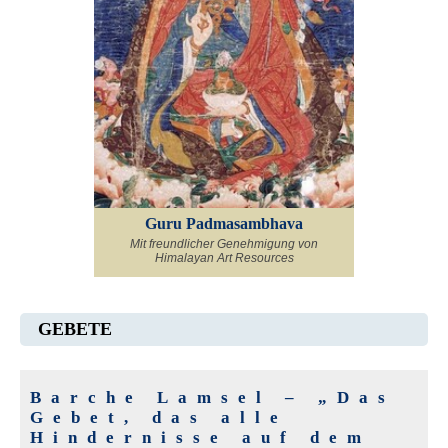
Guru Padmasambhava
Mit freundlicher Genehmigung von
Himalayan Art Resources
GEBETE
Barche Lamsel – „Das
Gebet, das alle
Hindernisse auf dem