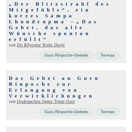
„Der Blitzstrahl des
Mitgefühls“, ein
kurzes Sampa
Lhundrupma –„Das
Gebet, das alle
Wünsche spontan
erfüllt“
von
Do Khyentse Yeshe Dorje
Guru Rinpoche-Gebete
Termas
Das Gebet an Guru
Rinpoche zur
Erlangung von
Verwirklichungen
von
Dodrupchen Jigme Trinle Özer
Guru Rinpoche-Gebete
Termas