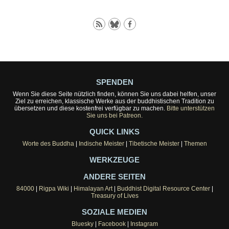
SPENDEN
Wenn Sie diese Seite nützlich finden, können Sie uns dabei helfen, unser
Ziel zu erreichen, klassische Werke aus der buddhistischen Tradition zu
übersetzen und diese kostenfrei verfügbar zu machen.
Bitte unterstützen
Sie uns bei Patreon.
QUICK LINKS
Worte des Buddha
|
Indische Meister
|
Tibetische Meister
|
Themen
WERKZEUGE
ANDERE SEITEN
84000
|
Rigpa Wiki
|
Himalayan Art
|
Buddhist Digital Resource Center
|
Treasury of Lives
SOZIALE MEDIEN
Bluesky
|
Facebook
|
Instagram