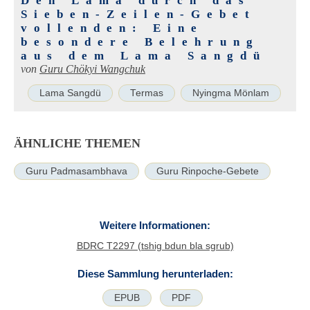
Den Lama durch das
Sieben-Zeilen-Gebet
vollenden: Eine
besondere Belehrung
aus dem Lama Sangdü
von
Guru Chökyi Wangchuk
Lama Sangdü
Termas
Nyingma Mönlam
ÄHNLICHE THEMEN
Guru Padmasambhava
Guru Rinpoche-Gebete
Weitere Informationen:
BDRC T2297 (tshig bdun bla sgrub)
Diese Sammlung herunterladen:
EPUB
PDF