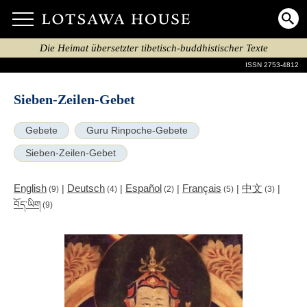
Die Heimat übersetzter tibetisch-buddhistischer Texte
ISSN 2753-4812
Sieben-Zeilen-Gebet
Gebete
Guru Rinpoche-Gebete
Sieben-Zeilen-Gebet
English
Deutsch
Español
Français
中文
|
|
|
|
|
(9)
(4)
(2)
(5)
(3)
བོད་ཡིག
(9)