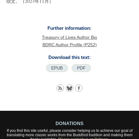
頌⽂。（2023年11⽉）
Further information:
Treasury of Lives Author Bio
BDRC Author Profile (P252)
Download this text:
EPUB
PDF
DONATIONS
If you find this site useful, please consider helping us to achieve our goal of
translating more classic works from the Buddhist tradition and making them