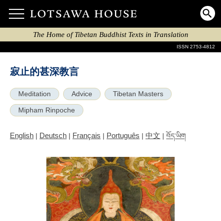
The Home of Tibetan Buddhist Texts in Translation
ISSN 2753-4812
寂⽌的甚深教⾔
Meditation
Advice
Tibetan Masters
Mipham Rinpoche
English
Deutsch
Français
Português
中文
|
|
|
|
|
བོད་ཡིག