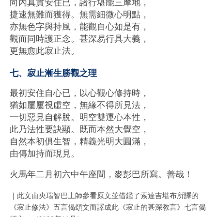
向內真實安住已，諸⾏堪能三摩地，
捷速無難⽽獲得。無需細微⼼明點，
亦無⾊字與持風，能觀⾃⼼如是有，
觀⽽同時護正念。甚深易⾏具⼤義，
更無愈此寂⽌法。
七、寂⽌漸⽣勝觀之理
最初安住⾃⼼已，以⼼觀⼼修持時，
猶如屢屢視虛空，無緣不得所⾒法，
⼀切惡⾒⾃解脫。明空雙運⼼本性，
此乃法性要訣顯。既⽽本然⼤覺空，
⾃然本初俱⽣智，精義光明⼤圓滿，
由傳加持⽽現⾒。
⽕⾺年⼆⽉初六中午座間，⿆彭巴所寫。善哉！
｜此⽂由央瑞智巴上師參看原⽂並借鑑了索達吉堪布所譯的
《寂⽌修法》五⾔偈頌⽂⽽譯成此《寂⽌的甚深教⾔》七⾔偈