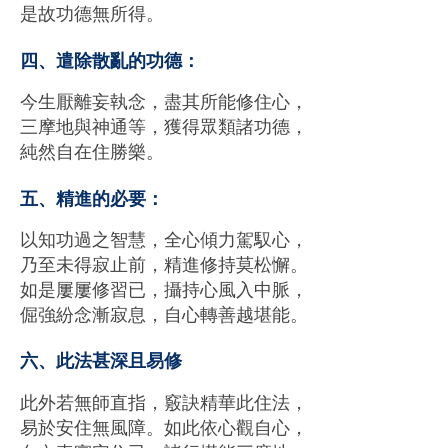
是故功德無所得。
四、遣除散亂的功德：
今⽣厭離妄執念，盡其所能修住⼼，
三摩地與神通等，獲得眾類諸功德，
純然⾃在住勝樂。
五、精進的必要：
以知功過之智慧，全⼼傾⼒駕馭⼼，
乃至未得寂⽌前，精進修持莫松懈。
如是屢屢修習已，攝持⼼風入中脈，
倔強紛念漸寂息，⾃⼼轉善越堪能。
六、此法甚深且易修
此外若無師直指，竅訣精華此住法，
易於安住無風障。如此依⼼觀⾃⼼，