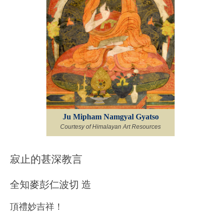
Ju Mipham Namgyal Gyatso
Courtesy of Himalayan Art Resources
寂⽌的甚深教⾔
全知⿆彭仁波切 造
頂禮妙吉祥！