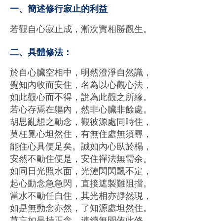
⼀、簡述修⾏寂⽌的利益
若觀⾃⼼寂⽌成，漸次實相勝觀⽣。
⼆、具體修法：
於⾃⼼臟空相中，明然澄淨⾃然識，
覺知內收⽽安住，名為以⼼觀⼼法，
如此觀⼼⽽不得，說為此觀之所緣。
若⼼存焉在軀內，然非⼼臟非餘處。
胡思亂想之動念，觀彼源處同時住，
莫枉覓⼼坦然住，有無住處無須尋，
能住⼼具便⾜矣。誠如內⼼臥於榻，
安然不動住便是，安住禪法無需余。
如同⽇光照⽔⾯，光漣閃閃飄不定，
起⼼動念急急閃，直接遮製難阻擋。
當⽔不動任⾃住，其光相亦靜然現，
如是無動念亦然，了知源處坦然住。
莫忘如是持正念，連續無間依此修。