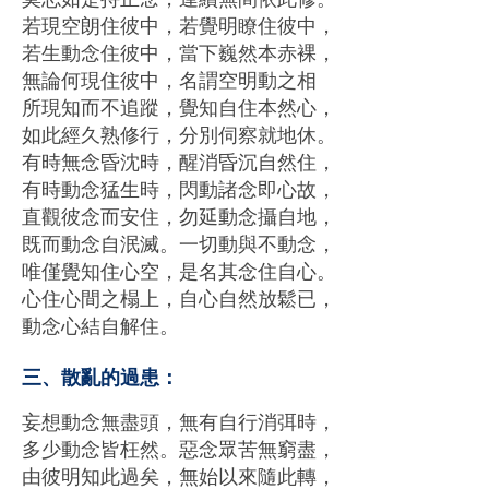
若現空朗住彼中，若覺明瞭住彼中，
若⽣動念住彼中，當下巍然本⾚裸，
無論何現住彼中，名謂空明動之相
所現知⽽不追蹤，覺知⾃住本然⼼，
如此經久熟修⾏，分別伺察就地休。
有時無念昏沈時，醒消昏沉⾃然住，
有時動念猛⽣時，閃動諸念即⼼故，
直觀彼念⽽安住，勿延動念攝⾃地，
既⽽動念⾃泯滅。⼀切動與不動念，
唯僅覺知住⼼空，是名其念住⾃⼼。
⼼住⼼間之榻上，⾃⼼⾃然放鬆已，
動念⼼結⾃解住。
三、散亂的過患：
妄想動念無盡頭，無有⾃⾏消弭時，
多少動念皆枉然。惡念眾苦無窮盡，
由彼明知此過矣，無始以來隨此轉，