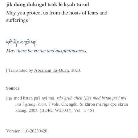
jik dang dukngal tsok lé kyab tu sol
May you protect us from the hosts of fears and
sufferings!
དགེ་ཞིང་བཀྲ་ཤིས།།
May there be virtue and auspiciousness.
| Translated by
Abraham Ta-Quan
, 2020.
Source
jigs med bstan pa'i nyi ma.
rdo grub chen ’jigs med bstan pa’i nyi
ma’i gsung ’bum
. 7 vols. Chengdu: Si khron mi rigs dpe skrun
khang, 2003. (BDRC W25007). Vol. 1: 464
Version: 1.0-20230420