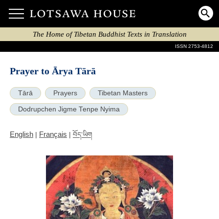
The Home of Tibetan Buddhist Texts in Translation
ISSN 2753-4812
Prayer to Ārya Tārā
Tārā
Prayers
Tibetan Masters
Dodrupchen Jigme Tenpe Nyima
English
Français
|
|
བོད་ཡིག