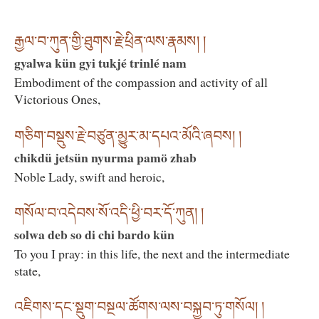
རྒྱལ་བ་ཀུན་གྱི་ཐུགས་རྗེ་ཕྲིན་ལས་རྣམས། །
gyalwa kün gyi tukjé trinlé nam
Embodiment of the compassion and activity of all
Victorious Ones,
གཅིག་བསྡུས་རྗེ་བཙུན་མྱུར་མ་དཔའ་མོའི་ཞབས། །
chikdü jetsün nyurma pamö zhab
Noble Lady, swift and heroic,
གསོལ་བ་འདེབས་སོ་འདི་ཕྱི་བར་དོ་ཀུན། །
solwa deb so di chi bardo kün
To you I pray: in this life, the next and the intermediate
state,
འཇིགས་དང་སྡུག་བསྔལ་ཚོགས་ལས་བསྐྱབ་ཏུ་གསོལ། །